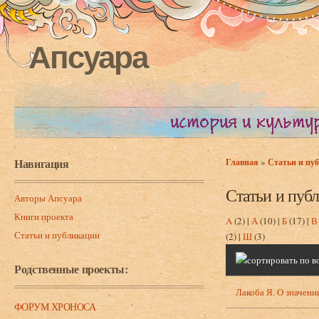
Апсуара
Навигация
»
Главная
Статьи и пу
Вы здесь
Статьи и пуб
Авторы Апсуара
Книги проекта
A
(2)
|
А
(10)
|
Б
(17)
|
В
Статьи и публикации
(2)
|
Ш
(3)
Родственные проекты:
Лакоба Я. О значени
ФОРУМ ХРОНОСА