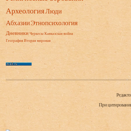
Археология
Люди
Абхазии
Этнопсихология
Дневники
Черкесы
Кавказская война
География
Вторая мировая
Нижний колонтитул
Редакт
При цитировании 