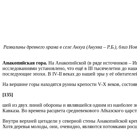
Развалины древнего храма в селе Анхуа (Анухва – Р.Б.), близ
Анакопийская гора.
На Анакопийской (в ряде источников – Ив
исследованиями установлено, что ещё в III тысячелетии до на
последующие эпохи. В IV-II веках до нашей эры у её обитател
На вершине горы находятся руины крепости V-X веков, состояв
[135]
шей из двух линий обороны и являвшейся одним из наиболее з
Кавказа. Во времена расцвета средневекового Абхазского царст
Внутри верхней цитадели у северной стены Анакопийской креп
Хотя деревья молоды, они, очевидно, являются потомками росш