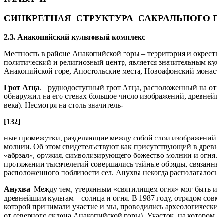
СИНКРЕТНАЯ СТРУКТУРА САКРАЛЬНОГО
2.3. Анакопийский культовый комплекс
Местность в районе Анакопийской горы – территория и окрес
политический и религиозный центр, является значительным ку
Анакопийской горе, Апостольские места, Новоафонский монас
Грот Агца
. Труднодоступный грот Агца, расположенный на отв
обнаружил на его стенах большое число изображений, древней
века). Несмотря на столь значитель-
[132]
ные промежутки, разделяющие между собой слои изображений, у
молнии. Об этом свидетельствуют как присутствующий в древ
«абрзал», оружия, символизирующего божество молнии и огня. 
протяжении тысячелетий совершались тайные обряды, связанны
расположенного поблизости сел. Анухва некогда располагало
Анухва
. Между тем, утерянным «святилищем огня» мог быть 
древнейшим культам – солнца и огня. В 1987 году, отрядом со
которой принимали участие и мы, проводились археологические
от северного склона Анакопийской горы). Участок, на котором 