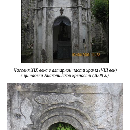
Часовня XIX века в алтарной части храма (VIII век)
в цитадели Анакопийской крепости (2008 г.).