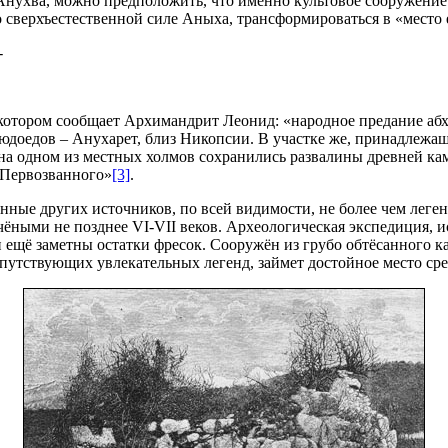
 Анухва, можно предположить, что именно культовое сооружени
 сверхъестественной силе Аныха, трансформироваться в «место 
-
 котором сообщает Архимандрит Леонид: «народное предание абх
юдоедов – Анухарет, близ Никопсии. В участке же, принадлежа
 на одном из местных холмов сохранились развалины древней ка
я Первозванного»
[3]
.
нные других источников, по всей видимости, не более чем леген
ёными не позднее VI-VII веков. Археологическая экспедиция, ис
 ещё заметны остатки фресок. Сооружён из грубо обтёсанного к
сопутствующих увлекательных легенд, займет достойное место ср