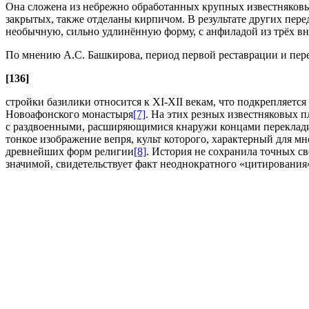
Она сложена из небрежно обработанных крупных известняковы
закрытых, также отделаны кирпичом. В результате других пере
необычную, сильно удлинённую форму, с анфиладой из трёх в
По мнению А.С. Башкирова, период первой реставрации и пер
[136]
стройки базилики относится к XI-XII векам, что подкрепляет
Новоафонского монастыря
[7]
. На этих резных известняковых 
с раздвоенными, расширяющимися кнаружи концами перекладин
тонкое изображение вепря, культ которого, характерный для мн
древнейших форм религии
[8]
. История не сохранила точных св
значимой, свидетельствует факт неоднократного «цитирования» 