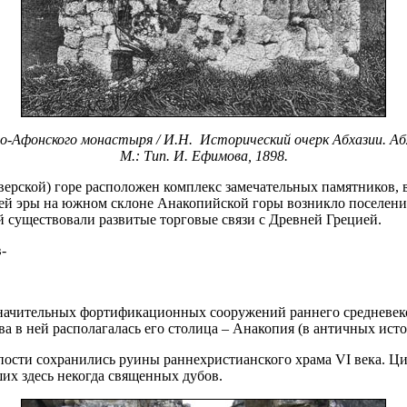
 Ново-Афонского монастыря / И.Н. Исторический очерк Абхазии.
М.: Тип. И. Ефимова, 1898.
ерской) горе расположен комплекс замечательных памятников, 
шей эры на южном склоне Анакопийской горы возникло поселение
ей существовали развитые торговые связи с Древней Грецией.
-
начительных фортификационных сооружений раннего средневеков
ва в ней располагалась его столица – Анакопия (в античных ист
ости сохранились руины раннехристианского храма VI века. Ци
их здесь некогда священных дубов.