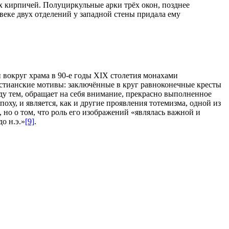
 кирпичей. Полуциркульные арки трёх окон, позднее
 веке двух отделений у западной стены придала ему
вокруг храма в 90-е годы XIX столетия монахами
истианские мотивы: заключённые в круг равноконечные кресты
у тем, обращает на себя внимание, прекрасно выполненное
ху, и является, как и другие проявления тотемизма, одной из
 но о том, что роль его изображений «являлась важной и
о н.э.»
[9]
.