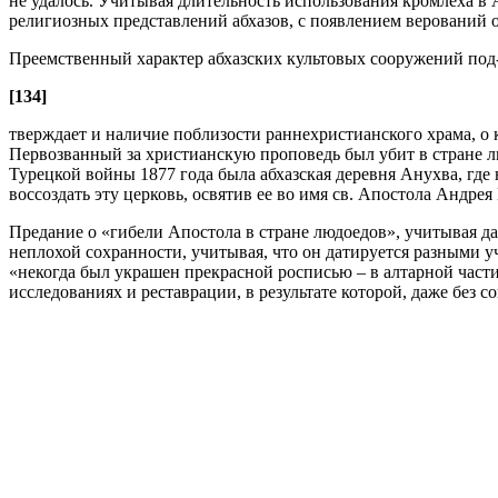
не удалось. Учитывая длительность использования кромлеха в
религиозных представлений абхазов, с появлением верований о
Преемственный характер абхазских культовых сооружений под
[134]
тверждает и наличие поблизости раннехристианского храма, о
Первозванный за христианскую проповедь был убит в стране л
Турецкой войны 1877 года была абхазская деревня Анухва, где
воссоздать эту церковь, освятив ее во имя св. Апостола Андре
Предание о «гибели Апостола в стране людоедов», учитывая да
неплохой сохранности, учитывая, что он датируется разными уч
«некогда был украшен прекрасной росписью – в алтарной части
исследованиях и реставрации, в результате которой, даже без 