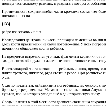
подверглась сильному размыву, в результате которого, собстве
Протяженность сохранившейся части кромлеха составляет более
поставленных на
[133]
ребро известковых плит.
Исследования центральной части площадки памятника выявили 
здесь кости практически не были потревожены. У всех погребен
памятника обнаружен костяк ребёнка.
Из предметов встречаются угольки, фрагменты керамики от тол
захоронениях обнаружены железные ножи и тонкостенные сосу
В юго-западной части выявлен погребальный ящик, прямоугольн
плиты третьего, нижнего, ряда стоят на ребре. При расчистке
5 см.
Судя по предметам, найденным в погребениях, их можно датиро
бронзы до средневековья. Мегалитические памятники Анухва,
культов, корни которых уходят ещё в доисторическую эпоху.
Следы наличия в этой местности древнего святилища сохранил