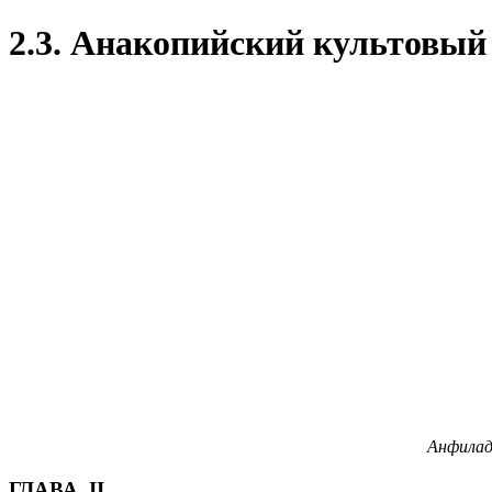
2.3. Анакопийский культовый к
Анфилада
ГЛАВА II