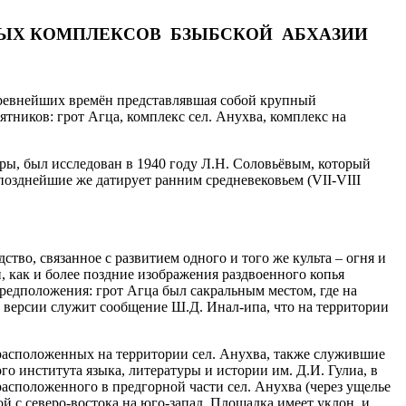
ВЫХ КОМПЛЕКСОВ БЗЫБСКОЙ АБХАЗИИ
древнейших времён представлявшая собой крупный
тников: грот Агца, комплекс сел. Анухва, комплекс на
ры, был исследован в 1940 году Л.Н. Соловьёвым, который
позднейшие же датирует ранним средневековьем (VII-VIII
тво, связанное с развитием одного и того же культа – огня и
 как и более поздние изображения раздвоенного копья
предположения: грот Агца был сакральным местом, где на
 версии служит сообщение Ш.Д. Инал-ипа, что на территории
 расположенных на территории сел. Анухва, также служившие
о института языка, литературы и истории им. Д.И. Гулиа, в
асположенного в предгорной части сел. Анухва (через ущелье
й с северо-востока на юго-запад. Площадка имеет уклон, и