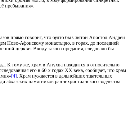
е эпохи бронзы могло, в ходе формирования синкретных
её пребывания».
азов прямо говорит, что будто бы Святой Апостол Андрей
щем Ново-Афонскому монастырю, в горах, до последней
менной церкви. Ввиду такого предания, следовало бы
да. К тому же, храм в Анухва находится в относительно
следовавшая его в 60-х годах ХХ века, сообщает, что храм
амня»
[4]
. Храм нуждается в дальнейших тщательных
еди абхазских памятников раннехристианского зодчества.