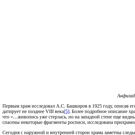
Анфилада
Первым храм исследовал А.С. Башкиров в 1925 году, описав его
датирует не позднее VIII века
[5]
. Более подробное описание хр
что «…живопись уже стерлась, но на западной стене еще видн
спасены некоторые фрагменты росписи, исследована прихрамо
Сегодня с наружной и внутренней сторон храма заметны следы