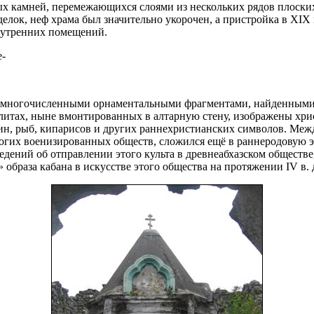
х камней, перемежающихся слоями из нескольких рядов плоских
делок, неф храма был значительно укорочен, а пристройка в XIX
нутренних помещений.
е-
ся многочисленными орнаментальными фрагментами, найденными 
плитах, ныне вмонтированных в алтарную стену, изображены хр
, рыб, кипарисов и других раннехристианских символов. Межд
огих военизированных обществ, сложился ещё в раннеродовую эпо
едений об отправлении этого культа в древнеабхазском обществе,
образа кабана в искусстве этого общества на протяжении IV в. д