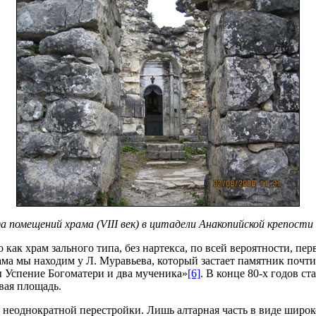
 помещений храма (VIII век) в цитадели Анакопийской крепости (
 как храм зального типа, без нартекса, по всей вероятности, п
ама мы находим у Л. Муравьева, который застает памятник почт
ы Успение Богоматери и два мученика»
[6]
. В конце 80-х годов с
вая площадь.
 неоднократной перестройки. Лишь алтарная часть в виде широ