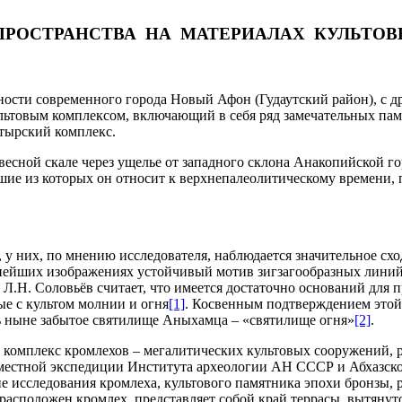
 ПРОСТРАНСТВА НА МАТЕРИАЛАХ КУЛЬТО
тности современного города Новый Афон (Гудаутский район), с 
льтовым комплексом, включающий в себя ряд замечательных памя
тырский комплекс.
есной скале через ущелье от западного склона Анакопийской го
шие из которых он относит к верхнепалеолитическому времени, 
 них, по мнению исследователя, наблюдается значительное сходс
нейших изображениях устойчивый мотив зигзагообразных линий,
Л.Н. Соловьёв считает, что имеется достаточно оснований для 
е с культом молнии и огня
[1]
. Косвенным подтверждением этой
сь ныне забытое святилище Аныхамца – «святилище огня»
[2]
.
и комплекс кромлехов – мегалитических культовых сооружений,
вместной экспедиции Института археологии АН СССР и Абхазског
 исследования кромлеха, культового памятника эпохи бронзы, р
расположен кромлех, представляет собой край террасы, вытянуто