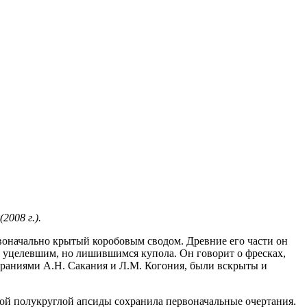
2008 г.).
ервоначально крытый коробовым сводом. Древние его части он
и уцелевшим, но лишившимся купола. Он говорит о фресках,
тараниями А.Н. Сакания и Л.М. Когония, были вскрыты и
кой полукруглой апсиды сохранила первоначальные очертания.