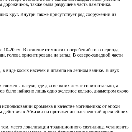
ты дорожников, также была разрушена часть памятника.
щих круг. Внутри также присутствует ряд сооружений из
 10-20 см. В отличие от многих погребений того периода,
и, голова ориентирована на запад. В северо-западной части
 в виде косых насечек и штампа на лепном валике. В двух
сложены насухо, где два верхних лежат горизонтально, а
тов было найдено лишь одно железное кольцо, диаметром около
 использовании кромлеха в качестве могильника: от эпохи
ом действия в Абхазии на протяжении тысячелетий древнейших
у тем, место локализации традиционного святилища установить