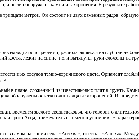
нно, и были обнаружены камни и захоронения. В результате рабо
 тридцати метров. Он состоит из двух каменных рядов, образую
восемнадцать погребений, располагавшихся на глубине не более
ий костяк лежит на спине, ноги вытянуты, руки сложены на груд
стостенных сосудов темно-коричневого цвета. Орнамент слабый,
ды.
ый в плане, сложенный из известняковых плит в грунте. Камни 
 ящика обнаружены остатки одиннадцати захоронений. Из предме
вать временем зрелого средневековья, что говорит о длительном
 как и грота Агца, примечательны именно устойчивым характер
ись в самом названии села: «Анухва», то есть – «Аныха». Межд