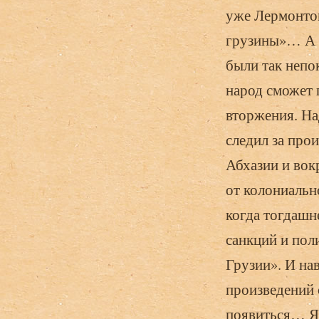
уже Лермонтов
грузины»… А в
были так непо
народ сможет 
вторжения. На
следил за пр
Абхазии и вок
от колониальн
когда тогдашн
санкций и пол
Грузии». И на
произведений 
появиться… Я 