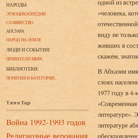
одной из встр
НАРОДЫ:
«человека, ко
ЭТНОЦИКЛОПЕДИЯ
СЛАВЯНСТВО
отечественной
АПСУАРА
виду не тольк
НАРОД НА ЗЕМЛЕ
живших в сост
ЛЮДИ И СОБЫТИЯ:
скажем, знато
ПРАВИТЕЛИ МИРА
БИБЛИОТЕКИ:
В Абхазии имя
ПОНЯТИЯ И КАТЕГОРИИ...
слоях населени
1977 году в 4
Тэги в Tags
«Современная 
литературе». 
Война 1992-1993 годов
литературе абх
Религиозные верования
обескровленно