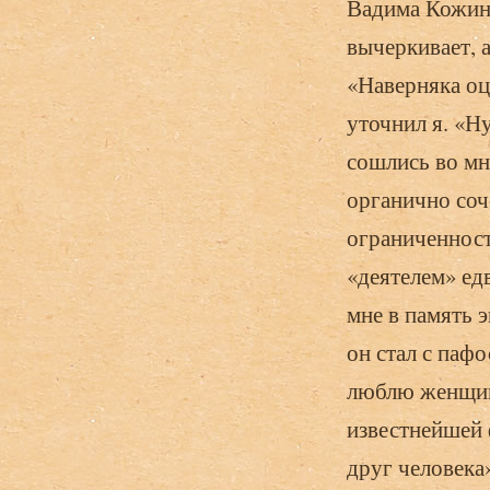
Вадима Кожино
вычеркивает, а
«Наверняка оц
уточнил я. «Н
сошлись во мн
органично соч
ограниченност
«деятелем» ед
мне в память э
он стал с паф
люблю женщин!
известнейшей 
друг человека