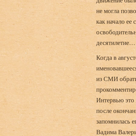
движение было
не могла позв
как начало ее
освободительн
десятилетие…
Когда в авгус
именовавшееся
из СМИ обрат
прокомментиро
Интервью это я
после окончан
запомнилась е
Вадима Валери