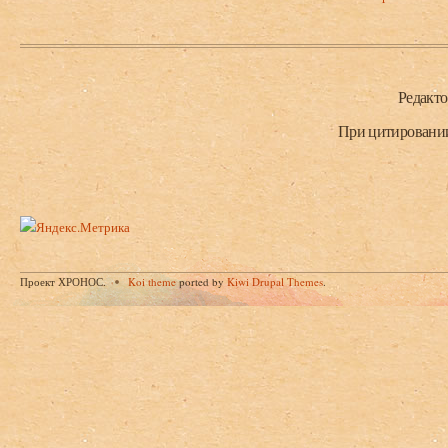
Нижний колонтитул
Редакт
При цитировании 
Проект ХРОНОС.
Koi theme
ported by
Kiwi Drupal Themes
.