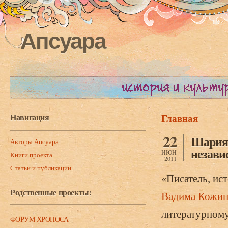
Апсуара
Навигация
Главная
Вы здесь
22
Шария 
Авторы Апсуара
незави
ИЮН
Книги проекта
2011
Статьи и публикации
«Писатель, ист
Родственные проекты:
Вадима Кожин
литературному
ФОРУМ ХРОНОСА