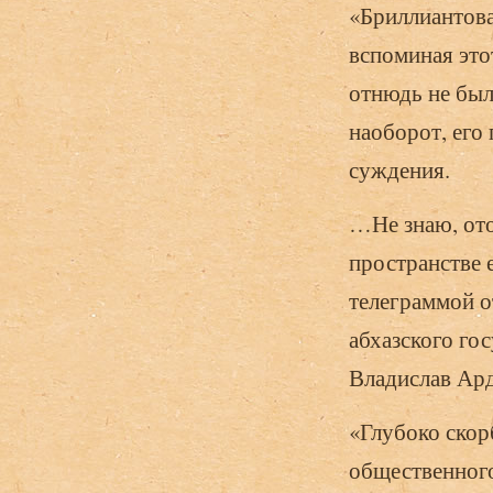
«Бриллиантова
вспоминая это
отнюдь не был
наоборот, его
суждения.
…Не знаю, ото
пространстве е
телеграммой о
абхазского го
Владислав 
«Глубоко скор
общественного