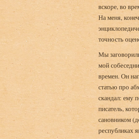
вскоре, во вре
На меня, конеч
энциклопедиче
точность оцен
Мы заговорили
мой собеседни
времен. Он на
статью про абх
скандал: ему 
писатель, кот
сановником (д
республиках яв