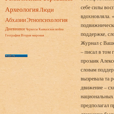
себе силы восп
Археология
Люди
вдохновляла. 
Абхазии
Этнопсихология
подвижническо
Дневники
Черкесы
Кавказская война
поддержке, сл
География
Вторая мировая
Журнал с Ваше
– писал в том
прозаик Алексе
словам поддер
вызревала та 
движение – схо
национальных 
предполагал п