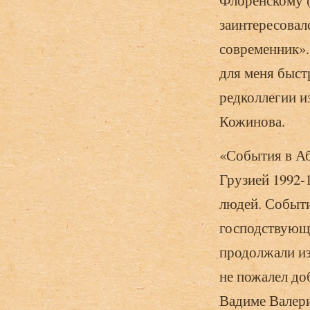
Флоренскому (
заинтересовал
современник».
для меня быст
редколлегии и
Кожинова.
«События в Абх
Грузией 1992-
людей. Событи
господствующи
продолжали из
не пожалел до
Вадиме Валери