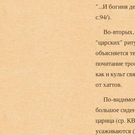
"...И богиня д
с.94/).
Во-вторых, из
"царских" рит
объясняется те
почитание тро
как и культ с
от хаттов.
По-видимому,
большое сиден
царица (ср. КВ
усаживаются (н