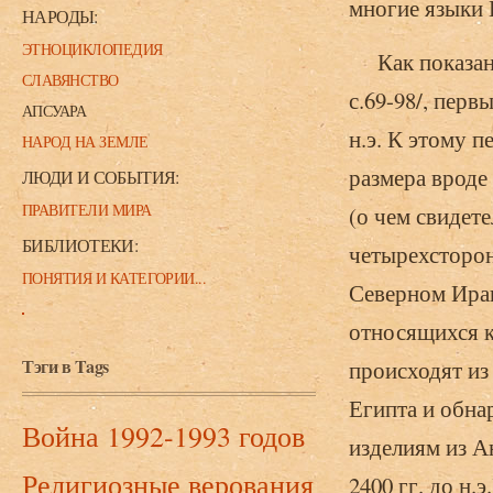
многие языки Е
НАРОДЫ:
ЭТНОЦИКЛОПЕДИЯ
Как показано 
СЛАВЯНСТВО
с.69-98/, пер
АПСУАРА
н.э. К этому 
НАРОД НА ЗЕМЛЕ
размера вроде
ЛЮДИ И СОБЫТИЯ:
ПРАВИТЕЛИ МИРА
(о чем свидете
БИБЛИОТЕКИ:
четырехсторон
ПОНЯТИЯ И КАТЕГОРИИ...
Северном Ирак
относящихся к 
Тэги в Tags
происходят из
Египта и обна
Война 1992-1993 годов
изделиям из А
Религиозные верования
2400 гг. до н.