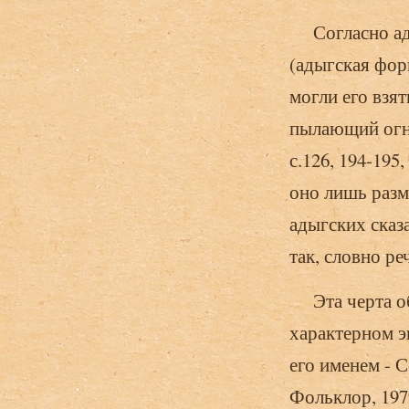
Согласно ады
(адыгская фор
могли его взя
пылающий огнем
с.126, 194-195
оно лишь размя
адыгских сказа
так, словно ре
Эта черта обр
характерном эп
его именем - С
Фольклор, 1979