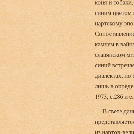
коня и собаки
синим цветом 
нартскому эпос
Сопоставление
камнем в вайн
славянском ми
синий встреча
диалектах, но
лишь в опреде
1973, с.286 и ел
В свете данны
представляетс
из нартов-вел