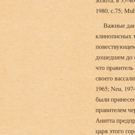
золота, в 35-4
1980, с.75; Muhl
Важные данные
клинописных т
повествующем 
дошедшем до н
что правитель
своего вассал
1965; Neu, 197
были принесен
правителем че
Анитта предпр
царя этого го