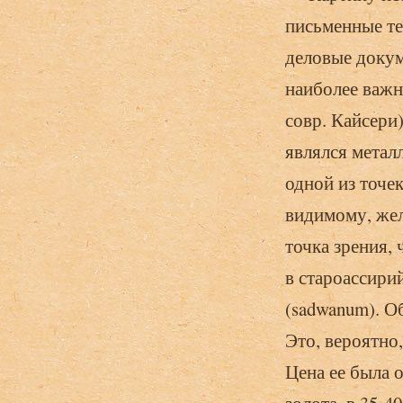
письменные те
деловые докум
наиболее важн
совр. Кайсери
являлся металл
одной из точек 
видимому, жел
точка зрения, 
в староассири
(sadwanum). О
Это, вероятно,
Цена ее была о