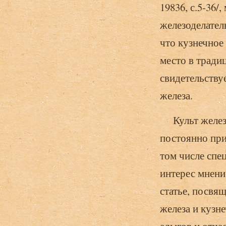
19836, с.5-36/
железоделател
что кузнечное
место в тради
свидетельству
железа.
Культ железа,
постоянно при
том числе спе
интерес мнени
статье, посвящ
железа и кузн