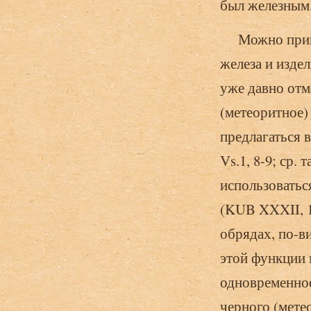
был железным
Можно привес
железа и издел
уже давно отме
(метеоритное)
предлагаться 
Vs.1, 8-9; ср. 
использоватьс
(KUB XXXII, 1
обрядах, по-в
этой функции ме
одновременное
черного (метео