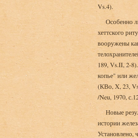
Vs.4).
Особенно люб
хеттского рит
вооружены как
телохранителе
189, Vs.II, 2-
копье" или жел
(КВо, X, 23, Vs
/Neu, 1970, с.12
Новые резуль
истории желез
Установлено, ч