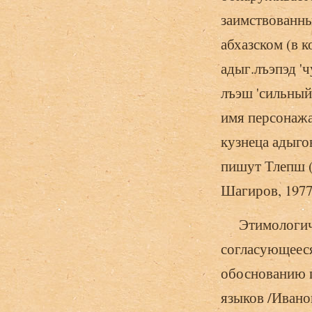
заимствованны
абхазском (в ко
адыг.лъэпэд 'чу
лъэш 'сильный'
имя персонажа 
кузнеца адыго
пишут Тлепш (
Шагиров, 1977, 
Этимологичес
согласующееся
обоснованию г
языков /Иванов