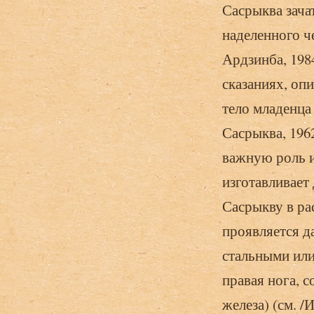
Сасрыква зачат
наделенного ч
Ардзинба, 198
сказаниях, оп
тело младенца
Сасрыква, 196
важную роль и
изготавливает 
Сасрыкву в ра
проявляется да
стальными или
правая нога, с
железа) (см. /И