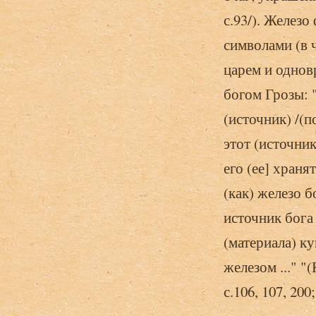
с.93/). Железо
символами (в 
царем и однов
богом Грозы: 
(источник) /(п
этот (источник
его (ее] храня
(как) железо б
источник бога 
(материала) к
железом ..." "
с.106, 107, 200;