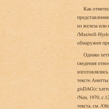
Как отметила 
представления 
из железа или
/Maxwell-Hyslo
обнаружен при
Однако хеттс
сведения отно
изготовлялись 
тексте Анитты 
gisDAG(с хаттс
/Neu, 1970, с.1
текста, см. /Ot