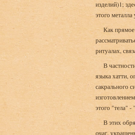
изделий)1; зд
этого металла у
Как прямое п
рассматриватьс
ритуалах, связ
В частности, 
языка хатти, 
сакрального с
изготовлением 
этого "тела" -
В этих обряда
очаг, украшен