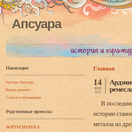
Апсуара
Навигация
Главная
Вы здесь
14
Ардзинб
Авторы Апсуара
ремесла
ФЕВ
Книги проекта
2012
Статьи и публикации
В последние 
Родственные проекты:
истории стано
металла из дре
ФОРУМ ХРОНОСА