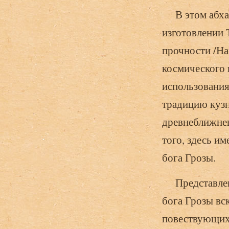
В этом абхазс
изготовлении 
прочности /На
космического 
использования
традицию кузн
древнеближнев
того, здесь и
бога Грозы.
Представлени
бога Грозы вс
повествующих 