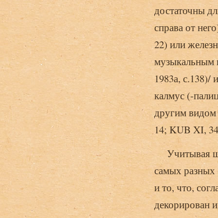
достаточны для
справа от него
22) или железн
музыкальным и
1983а, с.138)/ 
калмус (-палиц
другим видом 
14; KUB XI, 34,
Учитывая шир
самых разных 
и то, что, сог
декорирован и