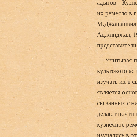
адыгов. "Кузн
их ремесло в г
М.Джанашвили 
Аджинджал, 19
представители
Учитывая пер
культового ас
изучать их в с
является осн
связанных с н
делают почти 
кузнечное реме
изучались в о