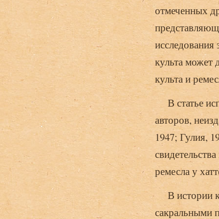
отмеченных др
представляющи
исследования 
культа может 
культа и ремес
В статье исп
авторов, неиз
1947; Гулия, 1
свидетельства
ремесла у хатт
В истории куз
сакральными п