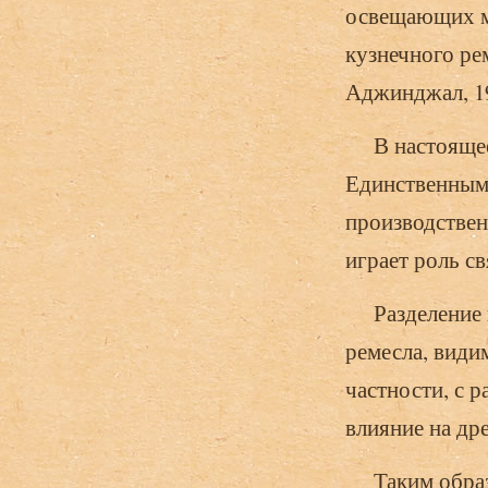
освещающих м
кузнечного рем
Аджинджал, 196
В настоящее 
Единственным
производствен
играет роль с
Разделение и
ремесла, види
частности, с 
влияние на др
Таким образо