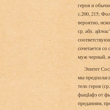
героя и обычн
с.200, 215; Фол
вероятно, иск
ср. абх. ajkwa
соответствующ
сочетается со
муж черный, же
Эпитет Сосрук
мы предполага
тело героя (ср
фыцIафэ от фы
преданиям, пр