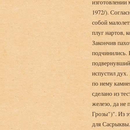
изготовлении 
1972/). Соглас
собой малолет
плуг нартов, к
Закончив пахот
подчинились. 
подвернувшийс
испустил дух.
по нему камне
сделано из тес
железо, да не 
Грозы")". Из 
для Сасрыквы