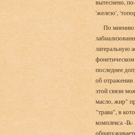
вытеснено, по-
'железо', 'топо
По мнению С.
лабиализованн
латеральную а
фонетическом р
последнее доп
об отражении 
этой связи мо
масло, жир" пр
"трава", в ко
комплекса -Ik-
обнаруживаетс