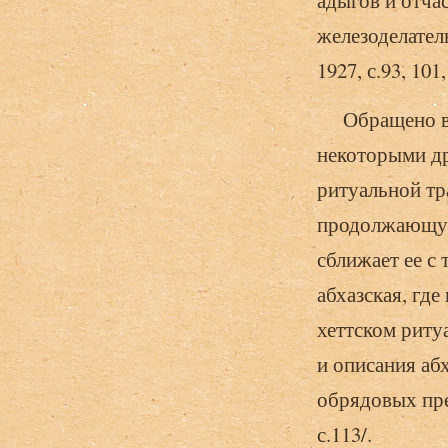
адыгов и отчас
железоделател
1927, с.93, 101,
Обращено вним
некоторыми др
ритуальной тр
продолжающую 
сближает ее с
абхазская, где
хеттском ритуа
и описания аб
обрядовых пре
с.113/.