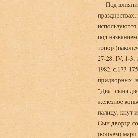
Под влиянием 
празднествах,
используются 
под названием
топор (наконеч
27-28; IV, 1-3;
1982, с.173-17
придворных, 
"Два "сына дв
железное копь
палицу, кнут и
Сын дворца со
(копьем) мари