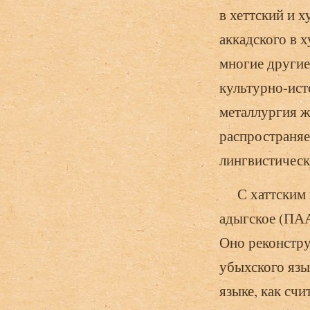
в хеттский и 
аккадского в 
многие другие
культурно-ист
металлургия ж
распространяе
лингвистически
С хаттским на
адыгское (ПАА)
Оно реконстру
убыхского язык
языке, как счи