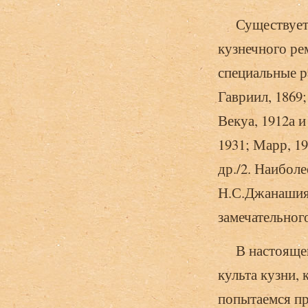
Существует д
кузнечного рем
специальные р
Гавриил, 1869;
Векуа, 1912а и
1931; Марр, 1
др./2. Наибол
Н.С.Джанашия,
замечательног
В настоящей 
культа кузни,
попытаемся пр