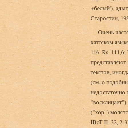
+белый'), адыге
Старостин, 1982
Очень часто ж
хаттском языке 
116, Rs. 111,6;
представляют 
текстов, иног
(см. о подобных
недостаточно т
"восклицает") 
("хор") молятс
IBoT II, 32, 