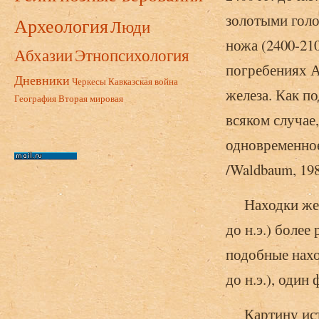
золотыми голо
Археология
Люди
ножа (2400-210
Абхазии
Этнопсихология
погребениях А
Дневники
Черкесы
Кавказская война
железа. Как по
География
Вторая мировая
всяком случае
одновременное
/Waldbaum, 1980
Находки желез
до н.э.) более
подобные нахо
до н.э.), один 
Картину исто