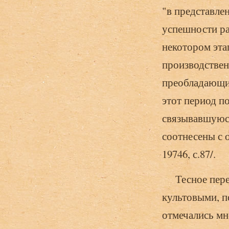
"в представле
успешности ра
некотором эта
производствен
преобладающи
этот период п
связывавшуюся
соотнесены с 
19746, с.87/.
Тесное переп
культовыми, п
отмечались мн