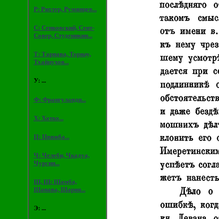
Р: Рихтер, Румянцев...
С: Сенковский, Сент-
Совер, Студеникин...
Т: Тарнава, Торнау,
Тхайцухов...
У: ...
Ф: Франгуланди...
Х: Хотко...
Ц: Цвижба...
Ч: Челеби, Чкадуа,
Чурсин...
Ш, Щ: Шамба,
Шанава, Шария...
Э: ...