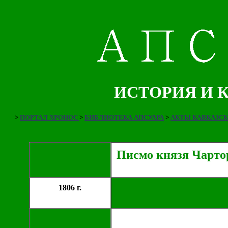
ИСТОРИЯ И 
>
ПОРТАЛ ХРОНОС
>
БИБЛИОТЕКА АПСУАРА
>
АКТЫ КАВКАЗС
Писмо князя Чартор
1806 г.