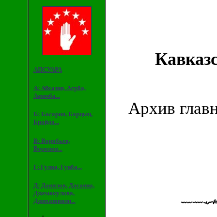
Кавказ
АПСУАРА
А: Абхазия, Агрба,
Амичба...
Архив глав
Б: Басария, Барцыц,
Бройдо...
В: Воробьев,
Воронов...
Г: Гулиа, Гунба...
Д: Данилов, Дасаниа,
Джемакулова,
Джихашвили...