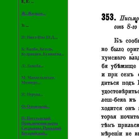
Е, Ё: ...
Ж: Жидков...
З: ...
И: Инал-Ипа Ш.Д....
К: Капба, Козэль,
Кудрявцев, Кунижева...
Л: Лакоба...
М: Мандельштам,
Монперэ...
Н: Неруда...
О: Олонецкий...
П: Паустовский,
Приключения нарта
Сасрыквы, Прокопий
Кесарийский...