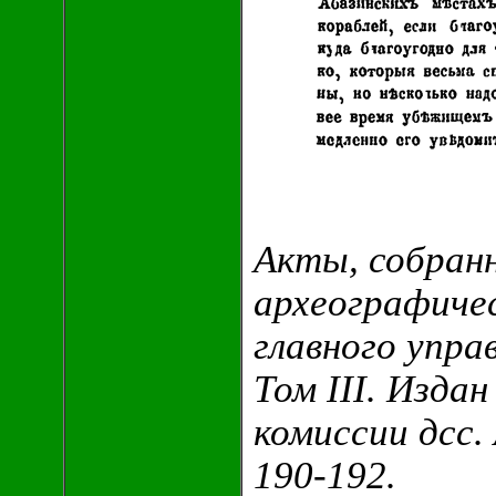
Акты, собран
археографичес
главного упра
Том III. Изда
комиссии дсс. 
190-192.