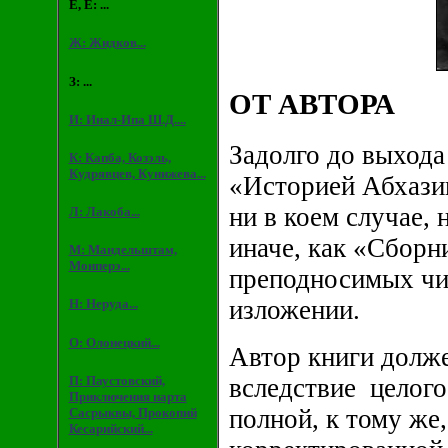
Е, Ё: ...
Ж: Жидков...
З: ...
ОТ АВТОРА
И: Инал-Ипа Ш.Д....
Задолго до выхода
К: Капба, Козэль,
Кудрявцев, Кунижева...
«Историей Абхазии
ни в коем случае,
Л: Лакоба...
иначе, как «Сборн
М: Мандельштам,
Монперэ...
преподносимых чи
изложении.
Н: Неруда...
О: Олонецкий...
Автор книги долже
П: Паустовский,
вследствие целог
Приключения нарта
полной, к тому же
Сасрыквы, Прокопий
Кесарийский...