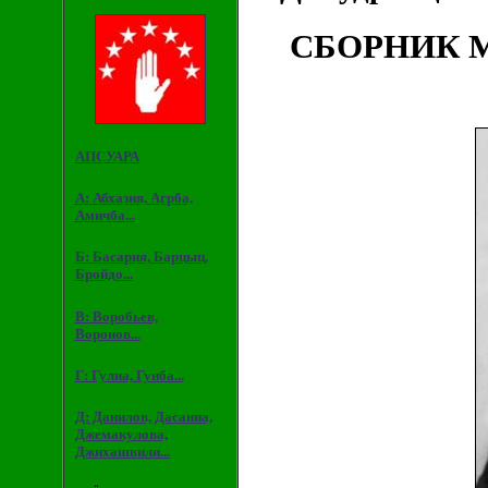
СБОРНИК 
АПСУАРА
А: Абхазия, Агрба,
Амичба...
Б: Басария, Барцыц,
Бройдо...
В: Воробьев,
Воронов...
Г: Гулиа, Гунба...
Д: Данилов, Дасаниа,
Джемакулова,
Джихашвили...