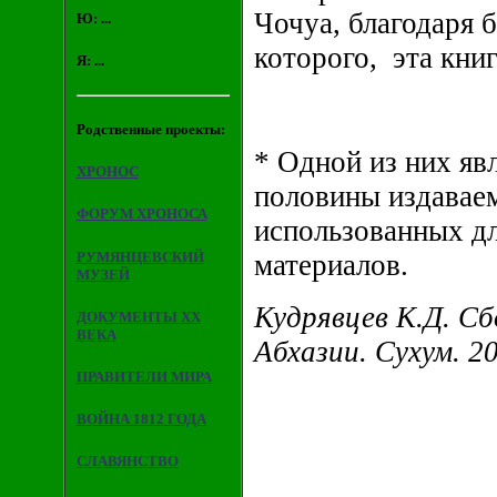
Чочуа, благодаря
Ю: ...
которого, эта книг
Я: ...
Родственные проекты:
*
Одной из них явл
ХРОНОС
половины издаваем
ФОРУМ ХРОНОСА
использованных дл
РУМЯНЦЕВСКИЙ
материалов.
МУЗЕЙ
Кудрявцев К.Д. С
ДОКУМЕНТЫ XX
ВЕКА
Абхазии. Сухум. 20
ПРАВИТЕЛИ МИРА
ВОЙНА 1812 ГОДА
СЛАВЯНСТВО