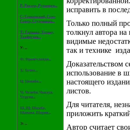
корректированной.
Р: Рихтер, Румянцев...
исправить в после
С: Сенковский, Сент-
Только полный про
Совер, Студеникин...
толкнул автора на 
Т: Тарнава, Торнау,
Тхайцухов...
видимые недостатк
У: ...
так и технике изда
Ф: Франгуланди...
Доказательством с
Х: Хотко...
использование в ш
настоящего издани
Ц: Цвижба...
листов.
Ч: Челеби, Чкадуа,
Чурсин...
Для читателя, нез
Ш, Щ: Шамба,
приложить краткий
Шанава, Шария...
Э: ...
Автор считает сво