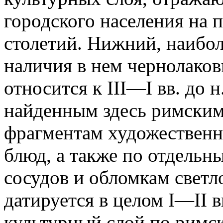
городского населения на 
столетий. Нижний, наибол
наличия в нем чернолако
относится к III—I вв. до 
найденным здесь римски
фрагментам художествен
блюд, а также по отдельн
сосудов и обломкам светл
датируется в целом I—II вв
культурный слой по римс