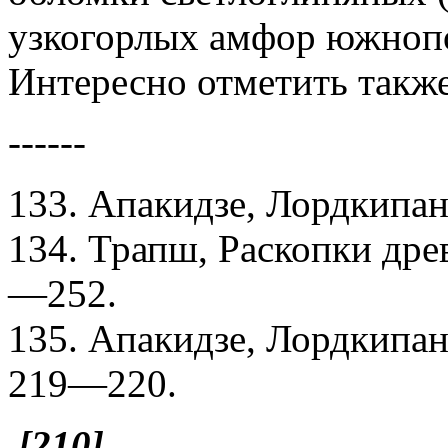
узкогорлых амфор южноп
Интересно отметить такж
------
133. Апакидзе, Лордкипан
134. Трапш, Раскопки древ
—252.
135. Апакидзе, Лордкипан
219—220.
[210]