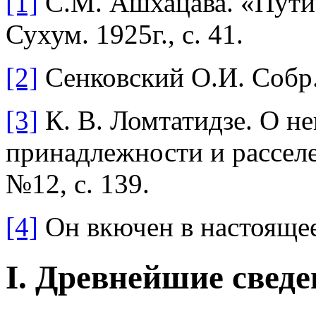
[1]
С.М. Ашхацава. «Пути 
Сухум. 1925г., с. 41.
[2]
Сенковский О.И. Собр. 
[3]
К. В. Ломтатидзе. О н
принадлежности и расселе
№12, с. 139.
[4]
Он вкючен в настоящее
I. Древнейшие сведе