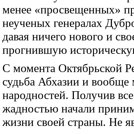
менее «просвещенных» пр
неученых ге­нералах Дубро
давая ничего но­вого и св
прогнившую истори­ческу
С момента Октябрьской Р
судьба Абхазии и вообще
народностей. По­лучив все
жадностью начали принима
жизни своей страны. Не я