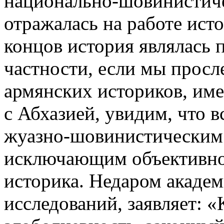
национально-шови­нистич
отражалась на работе исто
концов история являлась 
частности, если мы просл
армянских историков, име
с Абхазией, увидим, что 
жуазно-шо­винис­тическим
исключающим объективнос
историка. Недаром академ
исследований, заявляет: «