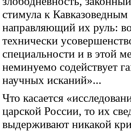
злободневность, законный
стимула к Кавказоведным 
направ­ляющий их руль: в
технически усо­вершенст
специальности и в этой м
неминуемо содействует га
научных исканий»...
Что касается «исследован
цар­ской России, то их св
выдерживают никакой крит