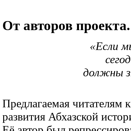
От авторов проекта.
«Если м
сего
должны з
Предлагаемая читателям 
развития Абхазской истори
Её автор был репрессирова