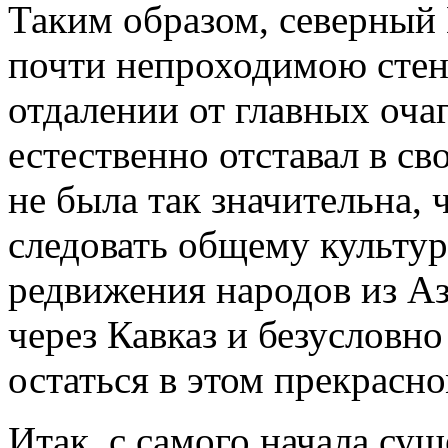
Таким об­разом, северный
почти непрохо­димою сте
отдалении от главных оча­
естественно отставал в св
не была так значительна, 
следовать общему культур
редвижения народов из Аз
через Кав­каз и безусловн
остаться в этом прекрасно
Итак, с самого начала сущ