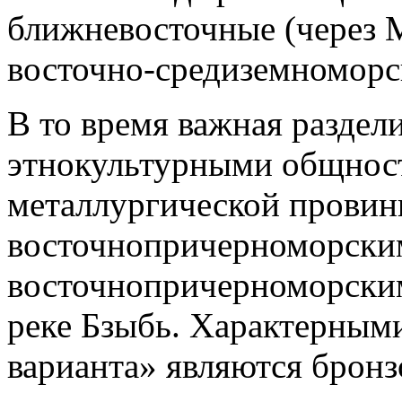
ближневосточные (через 
восточно-средиземноморс
В то время важная раздел
этнокультурными общност
металлургической провин
восточнопричерноморским
восточнопричерноморским
реке Бзыбь. Характерными
варианта» являются бронз