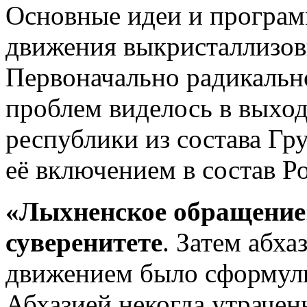
Основные идеи и програм
движения выкристаллизов
Первоначально радикальн
проблем виделось в выхо
республики из состава Г
её включением в состав Р
«Лыхненское обращение
суверенитете
. Затем абх
движением было сформули
Абхазией некогда утрачен