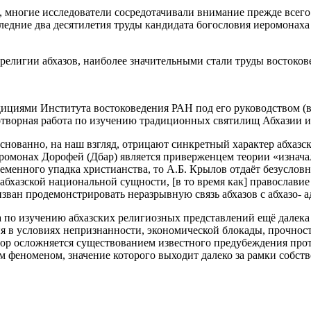
многие исследователи сосредотачивали внимание прежде всего 
ледние два десятилетия труды кандидата богословия иеромонах
елигии абхазов, наиболее значительными стали труды востоков
педициями Института востоковедения РАН под его руководством (
отворная работа по изучению традиционных святилищ Абхазии и
снованно, на наш взгляд, отрицают синкретный характер абхазс
ромонах Дорофей (Дбар) является приверженцем теории «изначал
енного упадка христианства, то А.Б. Крылов отдаёт безусловны
абхазской национальной сущности, [в то время как] православи
ан продемонстрировать неразрывную связь абхазов с абхазо- а
а по изучению абхазских религиозных представлений ещё далека
я в условиях непризнанности, экономической блокады, прочност
ор осложняется существованием известного предубеждения проти
м феноменом, значение которого выходит далеко за рамки собст