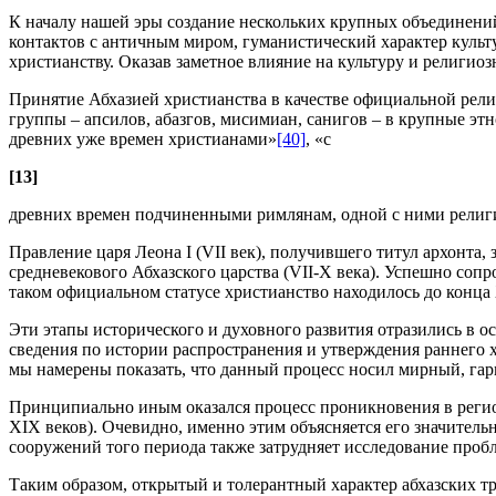
К началу нашей эры создание нескольких крупных объединений
контактов с античным миром, гуманистический характер культ
христианству. Оказав заметное влияние на культуру и религиоз
Принятие Абхазией христианства в качестве официальной рели
группы – апсилов, абазгов, мисимиан, санигов – в крупные эт
древних уже времен христианами»
[40]
, «с
[13]
древних времен подчиненными римлянам, одной с ними религ
Правление царя Леона I (VII век), получившего титул архонта
средневекового Абхазского царства (VII-X века). Успешно со
таком официальном статусе христианство находилось до конца 
Эти этапы исторического и духовного развития отразились в 
сведения по истории распространения и утверждения раннего х
мы намерены показать, что данный процесс носил мирный, га
Принципиально иным оказался процесс проникновения в регио
XIX веков). Очевидно, именно этим объясняется его значитель
сооружений того периода также затрудняет исследование пробл
Таким образом, открытый и толерантный характер абхазских т