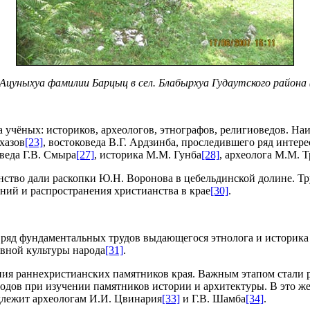
 Ацуныхуа фамилии Барцыц в сел. Блабырхуа Гудаутского района (
да учёных: историков, археологов, этнографов, религиоведов. Н
хазов
[23]
, востоковеда В.Г. Ардзинба, проследившего ряд интер
оведа Г.В. Смыра
[27]
, историка М.М. Гунба
[28]
, археолога М.М. 
нство дали раскопки Ю.Н. Воронова в цебельдинской долине. Тр
ний и распространения христианства в крае
[30]
.
 ряд фундаментальных трудов выдающегося этнолога и историка
овной культуры народа
[31]
.
ания раннехристианских памятников края. Важным этапом стали 
дов при изучении памятников истории и архитектуры. В это же
длежит археологам И.И. Цвинария
[33]
и Г.В. Шамба
[34]
.