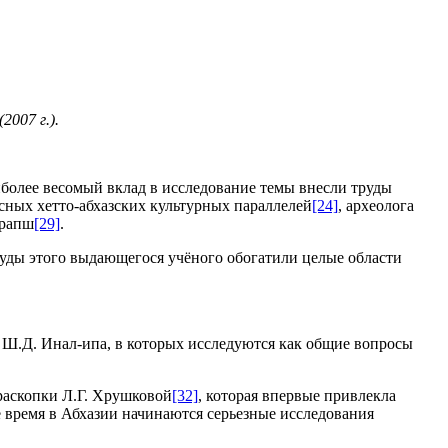
2007 г.).
аиболее весомый вклад в исследование темы внесли труды
есных хетто-абхазских культурных параллелей
[24]
, археолога
Трапш
[29]
.
уды этого выдающегося учёного обогатили целые области
 Ш.Д. Инал-ипа, в которых исследуются как общие вопросы
раскопки Л.Г. Хрушковой
[32]
, которая впервые привлекла
 время в Абхазии начинаются серьезные исследования