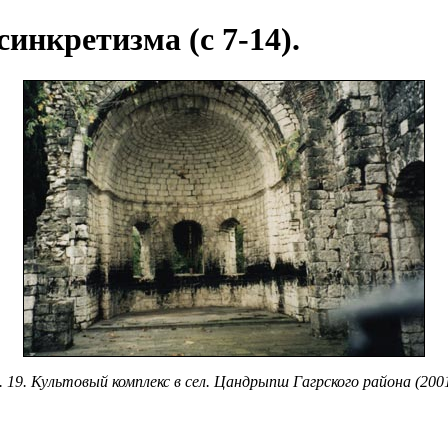
синкретизма (с 7-14).
. 19. Культовый комплекс в сел. Цандрыпш Гагрского района (2001 