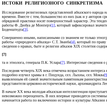
ИСТОКИ РЕЛИГИОЗНОГО СИНКРЕТИЗМА
Исследование религиозных представлений абхазского народа н
времени. Вместе с тем, большинство из них (как и у авторов
обрядовой практики носят поверхностный характер. Эта тенде
работы Ф. Дюбуа де Монперэ
[1]
, который зафиксировал значит
Боденштедта
[3]
.
Совершенно иными, написанными со знанием не только этногра
работы «природного абхазца» С.Т. Званба
[4]
, который по праву
сведения о нравах, быте и религии абхазов XIX столетия содер
[7]
та и этнолога, генерала П.К. Услара
[7]
. Интересные сведения о
Последняя четверть XIX века отмечена возрастанием интереса
подробно изучил храмы в г. Пицунда, сел. Лыхны, сел. Моква
[9
выявленным ей самой значительным памятникам раннехристиа
представителя церковно-исторической науки, архимандрита Ле
В начале ХХ века молодая абхазская интеллигенция приступает
невозможно переоценить. В них впервые приводятся системные
начинается работа по включению истории и культуры Абхазии 