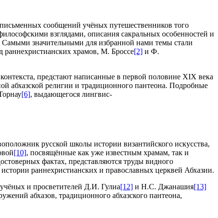
ть письменных сообщений учёных путешественников того
 философскими взглядами, описания сакральных особенностей и
а. Самыми значительными для избранной нами темы стали
д раннехристианских храмов, М. Броссе
[2]
и Ф.
контекста, предстают написанные в первой половине ХIХ века
нной абхазской религии и традиционного пантеона. Подробные
 Торнау
[6]
, выдающегося лингвис-
овоположник русской школы истории византийского искусства,
овой
[10]
, посвящённые как уже известным храмам, так и
остоверных фактах, представляются труды видного
о истории раннехристианских и православных церквей Абхазии.
 учёных и просветителей Д.И. Гулиа
[12]
и Н.С. Джанашия
[13]
ужений абхазов, традиционного абхазского пантеона,