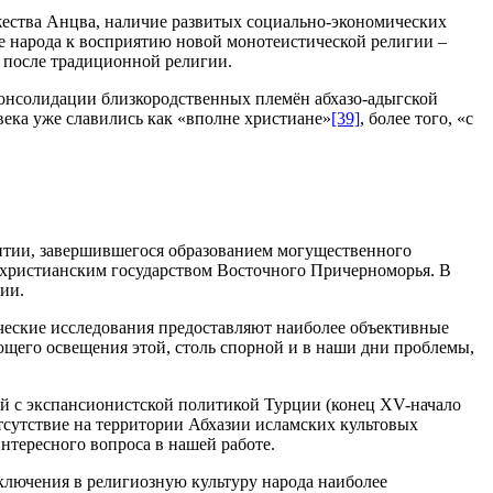
жества Анцва, наличие развитых социально-экономических
е народа к восприятию новой монотеистической религии –
о после традиционной религии.
 консолидации близкородственных племён абхазо-адыгской
 века уже славились как «вполне христиане»
[39]
, более того, «с
зантии, завершившегося образованием могущественного
м христианским государством Восточного Причерноморья. В
ии.
ические исследования предоставляют наиболее объективные
ющего освещения этой, столь спорной и в наши дни проблемы,
й с экспансионистской политикой Турции (конец XV-начало
Отсутствие на территории Абхазии исламских культовых
интересного вопроса в нашей работе.
ключения в религиозную культуру народа наиболее