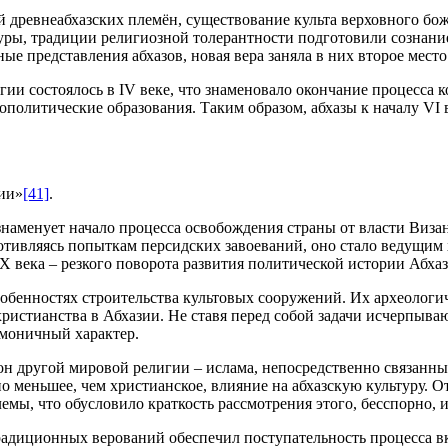
 древнеабхазских племён, существование культа верховного бо
уры, традиции религиозной толерантности подготовили сознани
ные представления абхазов, новая вера заняла в них второе мест
гии состоялось в IV веке, что знаменовало окончание процесса
нополитические образования. Таким образом, абхазы к началу VI
ии»
[41]
.
, знаменует начало процесса освобождения страны от власти Ви
противляясь попыткам персидских завоеваний, оно стало ведущи
X века – резкого поворота развития политической истории Абхаз
особенностях строительства культовых сооружений. Их археолог
ристианства в Абхазии. Не ставя перед собой задачи исчерпыва
рмоничный характер.
н другой мировой религии – ислама, непосредственно связанны
но меньшее, чем христианское, влияние на абхазскую культуру. 
емы, что обусловило краткость рассмотрения этого, бесспорно, 
радиционных верований обеспечил поступательность процесса в