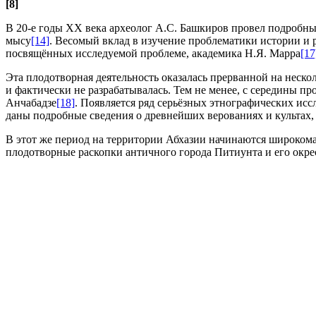
[8]
В 20-е годы XX века археолог А.С. Башкиров провел подробны
мысу
[14]
. Весомый вклад в изучение проблематики истории и 
посвящённых исследуемой проблеме, академика Н.Я. Марра
[17
Эта плодотворная деятельность оказалась прерванной на неско
и фактически не разрабатывалась. Тем не менее, с середины пр
Анчабадзе
[18]
. Появляется ряд серьёзных этнографических исс
даны подробные сведения о древнейших верованиях и культах,
В этот же период на территории Абхазии начинаются широкома
плодотворные раскопки античного города Питиунта и его окр