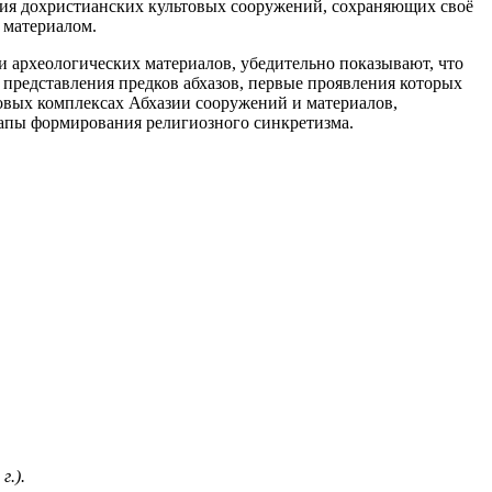
ания дохристианских культовых сооружений, сохраняющих своё
 материалом.
и археологических материалов, убедительно показывают, что
представления предков абхазов, первые проявления которых
товых комплексах Абхазии сооружений и материалов,
тапы формирования религиозного синкретизма.
г.).