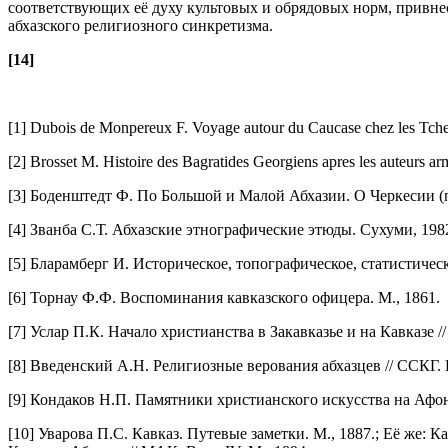
соответствующих её духу культовых и обрядовых норм, привн
абхазского религиозного синкретизма.
[14]
[1]
Dubois de Моnрereux F. Voyage autour du Caucase chez les Tcherk
[2]
Brosset M. Histoire des Bagratides Georgiens apres les auteurs a
[3]
Боденштедт Ф. По Большой и Малой Абхазии. О Черкесии (пу
[4]
Званба С.Т. Абхазские этнографические этюды. Сухуми, 198
[5]
Бларамберг И. Историческое, топографическое, статистическ
[6]
Торнау Ф.Ф. Воспоминания кавказского офицера. М., 1861.
[7]
Услар П.К. Начало христианства в Закавказье и на Кавказе //
[8]
Введенский А.Н. Религиозные верования абхазцев // ССКГ. В
[9]
Кондаков Н.П. Памятники христианского искусства на Афон
[10]
Уварова П.С. Кавказ. Путевые заметки. М., 1887.; Её же: 