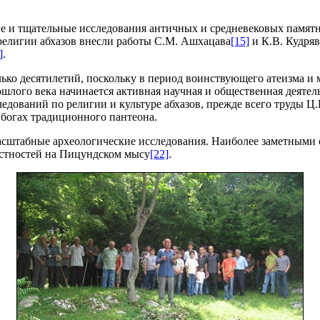
е и тщательные исследования античных и средневековых памятн
религии абхазов внесли работы С.М. Ашхацава
[15]
и К.В. Кудря
]
.
лько десятилетий, поскольку в период воинствующего атеизма и 
ошлого века начинается активная научная и общественная деятел
ледований по религии и культуре абхазов, прежде всего труды Ц
 богах традиционного пантеона.
сштабные археологические исследования. Наиболее заметными с
естностей на Пицундском мысу
[22]
.