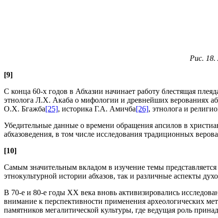
Рис. 18.
[9]
С конца 60-х годов в Абхазии начинает работу блестящая плея
этнолога Л.Х. Акаба о мифологии и древнейших верованиях аб
О.Х. Бгажба
[25]
, историка Г.А. Амичба
[26]
, этнолога и религи
Убедительные данные о времени обращения апсилов в христиа
абхазоведения, в том числе исследования традиционных верова
[10]
Самым значительным вкладом в изучение темы представляется
этнокультурной истории абхазов, так и различные аспекты дух
В 70-е и 80-е годы XX века вновь активизировались исследов
внимание к перспективности применения археологических мето
памятников мегалитической культуры, где ведущая роль прина