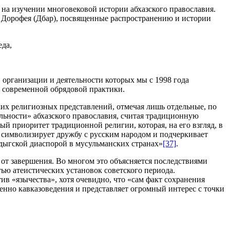
на изучении многовековой истории абхазского православия.
а Дорофея (Дбар), посвященные распространению и истории
еда,
в организации и деятельности которых мы с 1998 года
 современной обрядовой практики.
ких религиозных представлений, отмечая лишь отдельные, по
ьности» абхазского православия, считая традиционную
й приоритет традиционной религии, которая, на его взгляд, в
е символизирует дружбу с русским народом и подчеркивает
дыгской диаспорой в мусульманских странах»
[37]
.
 от завершения. Во многом это объясняется последствиями
ью атеистических установок советского периода.
в «язычества», хотя очевидно, что «сам факт сохранения
венно кавказоведения и представляет огромный интерес с точки