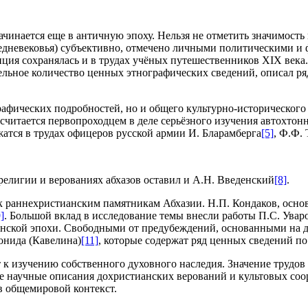
ачинается еще в античную эпоху. Нельзя не отметить значимос
 средневековья) субъективно, отмечено личными политическими и
нция сохранялась и в трудах учёных путешественников XIX век
ельное количество ценных этнографических сведений, описал ря
фических подробностей, но и общего культурно-исторического 
 считается первопроходцем в деле серьёзного изучения автохто
жатся в трудах офицеров русской армии И. Бларамберга
[5]
, Ф.Ф.
 религии и верованиях абхазов оставил и А.Н. Введенский
[8]
.
 к раннехристианским памятникам Абхазии. Н.П. Кондаков, осн
]
. Большой вклад в исследование темы внесли работы П.С. Увар
нской эпохи. Свободными от предубеждений, основанными на д
онида (Кавелина)
[11]
, которые содержат ряд ценных сведений п
 к изучению собственного духовного наследия. Значение трудов
 научные описания дохристианских верований и культовых соор
в общемировой контекст.