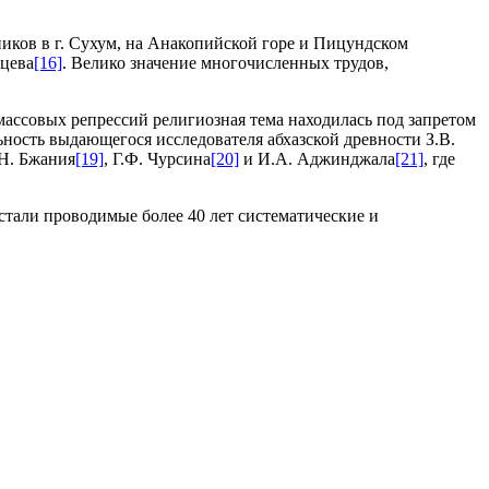
иков в г. Сухум, на Анакопийской горе и Пицундском
вцева
[16]
. Велико значение многочисленных трудов,
массовых репрессий религиозная тема находилась под запретом
ьность выдающегося исследователя абхазской древности З.В.
.Н. Бжания
[19]
, Г.Ф. Чурсина
[20]
и И.А. Аджинджала
[21]
, где
тали проводимые более 40 лет систематические и