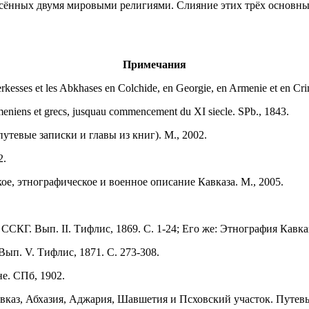
есённых двумя мировыми религиями. Слияние этих трёх основн
Примечания
esses et les Abkhases en Colchide, en Georgie, en Armenie et en Crim
rmeniens et grecs, jusquau commencement du XI siecle. SPb., 1843.
тевые записки и главы из книг). М., 2002.
2.
ое, этнографическое и военное описание Кавказа. М., 2005.
 ССКГ. Вып. II. Тифлис, 1869. С. 1-24; Его же: Этнография Кавк
ып. V. Тифлис, 1871. С. 273-308.
е. СПб, 1902.
Кавказ, Абхазия, Аджария, Шавшетия и Псховский участок. Путевы