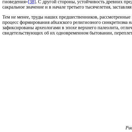
гиоведения»
[38]
. С другой стороны, устойчивость древних пр
сакральное значение и в начале третьего тысячелетия, застав
Тем не менее, труды наших предшественников, рассмотренные 
процесс формирования абхазского религиозного синкретизма н
зафиксированы археологами в эпохе верхнего палеолита, отли
свидетельствующих об их одновременном бытовании, переплет
Рис