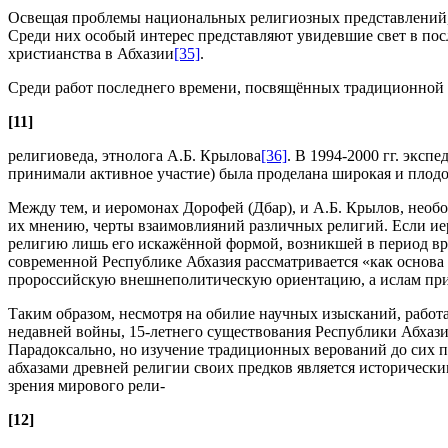
Освещая проблемы национальных религиозных представлений, 
Среди них особый интерес представляют увидевшие свет в пос
христианства в Абхазии
[35]
.
Среди работ последнего времени, посвящённых традиционной р
[11]
религиоведа, этнолога А.Б. Крылова
[36]
. В 1994-2000 гг. экс
принимали активное участие) была проделана широкая и плод
Между тем, и иеромонах Дорофей (Дбар), и А.Б. Крылов, необо
их мнению, черты взаимовлияний различных религий. Если ие
религию лишь его искажённой формой, возникшей в период врем
современной Республике Абхазия рассматривается «как основа 
пророссийскую внешнеполитическую ориентацию, а ислам призв
Таким образом, несмотря на обилие научных изысканий, работ
недавней войны, 15-летнего существования Республики Абхази
Парадоксально, но изучение традиционных верований до сих п
абхазами древней религии своих предков является исторически
зрения мирового рели-
[12]