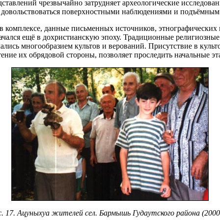
едставлений чрезвычайно затрудняет археологические исследов
ляя довольствоваться поверхностными наблюдениями и подъёмным
в комплексе, данные письменных источников, этнографических 
ачался ещё в дохристианскую эпоху. Традиционные религиозные 
чались многообразием культов и верований. Присутствие в куль
ение их обрядовой стороны, позволяет проследить начальные э
. 17. Ацуныхуа жителей сел. Бармышь Гудаутского района (2000 