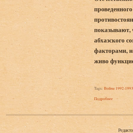
проведенного
противостоян
показывают, 
абхазского с
факторами, н
живо функци
Tags:
Война 1992-1993
Подробнее
о Бройдо А.
1992-1993 г
Нижний колонтитул
Редакт