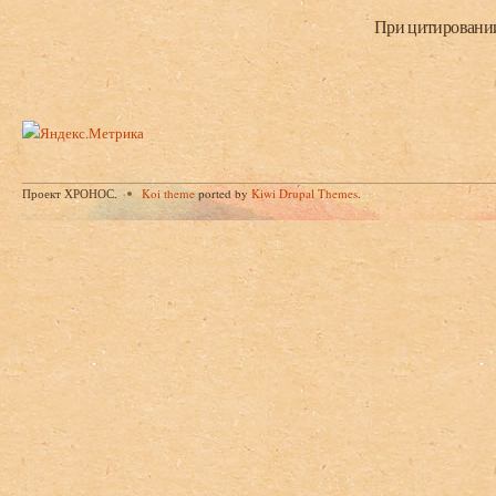
При цитировании 
Проект ХРОНОС.
Koi theme
ported by
Kiwi Drupal Themes
.