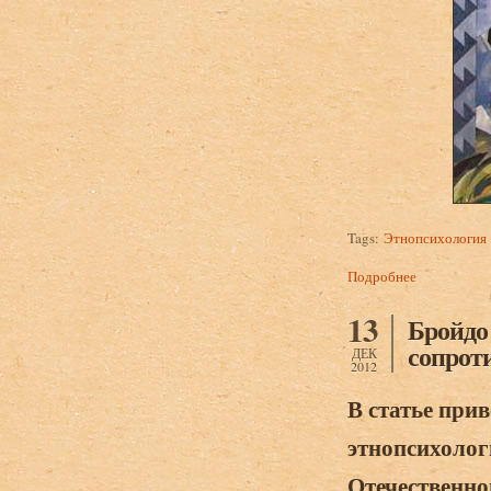
Tags:
Этнопсихология
Подробнее
о Бройдо А.
13
Бройдо
сопроти
ДЕК
2012
В статье при
этнопсихолог
Отечественно