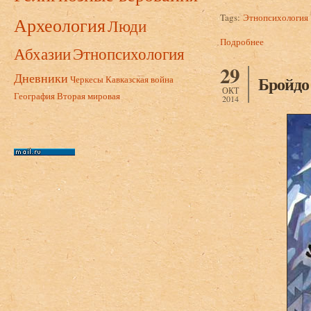
Tags:
Этнопсихология
Археология
Люди
Подробнее
о Бройдо А.
Абхазии
Этнопсихология
29
Дневники
Бройдо
Черкесы
Кавказская война
ОКТ
География
Вторая мировая
2014