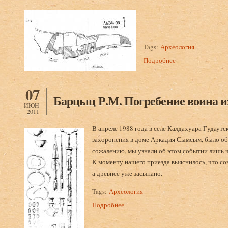
Tags:
Археология
Подробнее
о Барцыц Р.М. Рас
07
Барцыц Р.М. Погребение воина из
ИЮН
2011
В апреле 1988 года в селе Калдахуара Гудаутс
захоронения в доме Аркадия Сымсым, было об
сожалению, мы узнали об этом событии лишь ч
К моменту нашего приезда выяснилось, что со
а древнее уже засыпано.
Tags:
Археология
Подробнее
о Барцыц Р.М. Погребение воина из