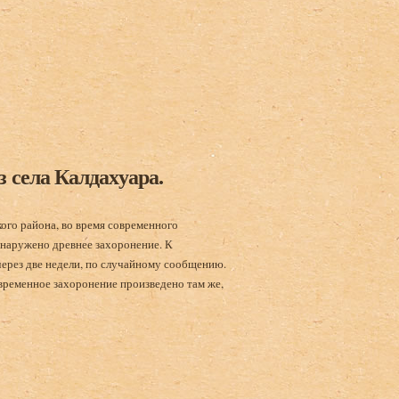
копки раннесредневекового храма в селе Лдзаа поселка Пицунда.
 села Калдахуара.
кого района, во время современного
наружено древнее захоронение. К
ерез две недели, по случайному сообщению.
временное захоронение произведено там же,
 села Калдахуара.