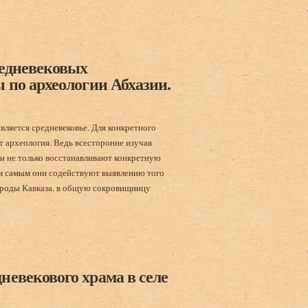
Наука. 1964.
редневековых
 по археологии Абхазии.
вляется средневековье. Для конкретного
 археология. Ведь всесторонне изучая
ги не только восстанавливают конкретную
 самым они содействуют выявлению того
 народы Кавказа, в общую сокровищницу
 Абхазии // Материалы по археологии Абхазии. Тбилиси, 1967, с. 115-128
невекового храма в селе