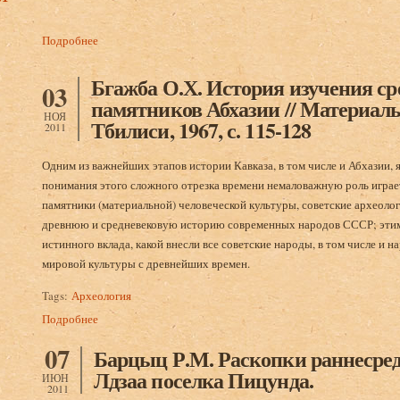
Подробнее
о Анчабадзе З.В. История и культура Древней Абхазии. М., 
Бгажба О.Х. История изучения с
03
памятников Абхазии // Материалы
НОЯ
Тбилиси, 1967, с. 115-128
2011
Одним из важнейших этапов истории Кавказа, в том числе и Абхазии, я
понимания этого сложного отрезка времени немаловажную роль играет
памятники (материальной) человеческой культуры, советские археоло
древнюю и средневековую историю современных народов СССР; этим
истинного вклада, какой внесли все советские народы, в том числе и
мировой культуры с древнейших времен.
Tags:
Археология
Подробнее
о Бгажба О.Х. История изучения средневековых памятников
07
Барцыц Р.М. Раскопки раннесред
Лдзаа поселка Пицунда.
ИЮН
2011