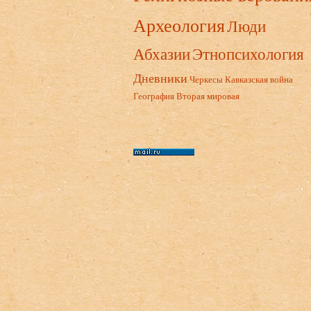
Археология
Люди
Абхазии
Этнопсихология
Дневники
Черкесы
Кавказская война
География
Вторая мировая