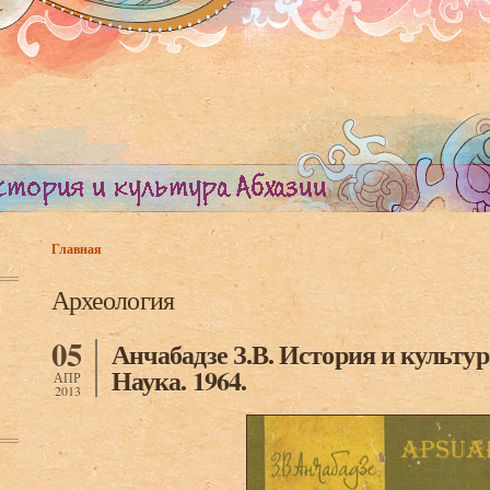
Главная
Вы здесь
Археология
05
Анчабадзе З.В. История и культур
Наука. 1964.
АПР
2013