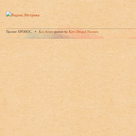
Проект ХРОНОС.
Koi theme
ported by
Kiwi Drupal Themes
.