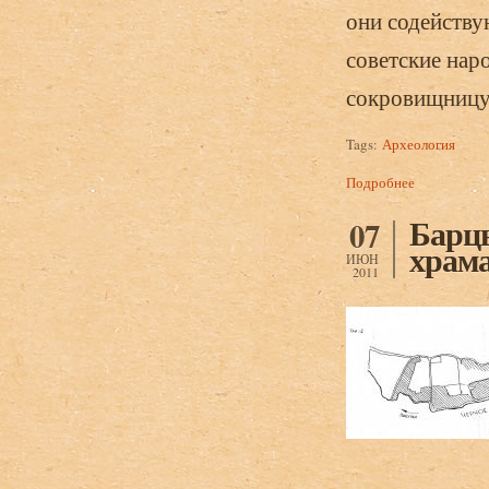
они содейству
советские нар
сокровищницу
Tags:
Археология
Подробнее
о Бгажба О.
Абхазии. Тб
Барцы
07
храма
ИЮН
2011