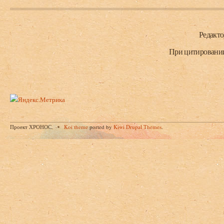
Нижний колонтитул
Редакт
При цитировании 
Проект ХРОНОС.
Koi theme
ported by
Kiwi Drupal Themes
.