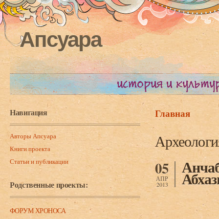
Апсуара
Навигация
Главная
Вы здесь
Авторы Апсуара
Археологи
Книги проекта
Анчаб
Статьи и публикации
05
Абхази
АПР
Родственные проекты:
2013
ФОРУМ ХРОНОСА