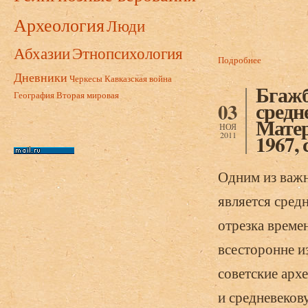
Археология
Люди
Абхазии
Этнопсихология
Подробнее
о Анчабадзе
Дневники
Черкесы
Кавказская война
Бгажб
География
Вторая мировая
средн
03
Матер
НОЯ
2011
1967, 
Одним из важн
является сред
отрезка време
всесторонне и
советские арх
и средневеко