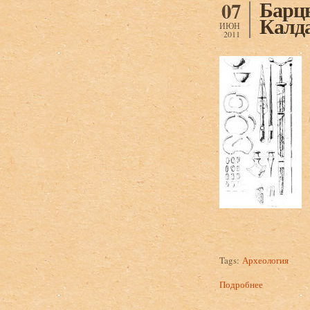
Барцы
07
Калда
ИЮН
2011
Tags:
Археология
Подробнее
о Барцыц Р.