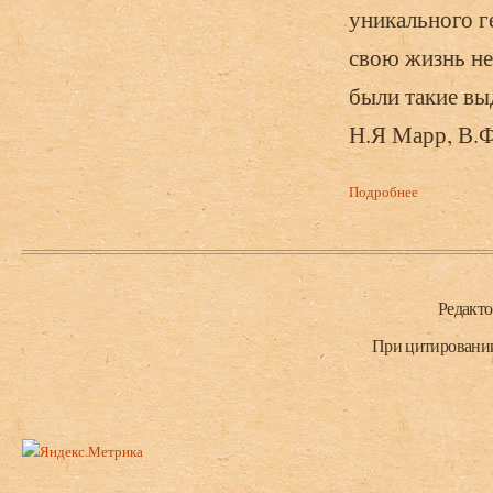
уникального г
свою жизнь не
были такие вы
Н.Я Марр, В.Ф
Подробнее
о Ардзинба 
полевых исс
Нижний колонтитул
Редакт
При цитировании 