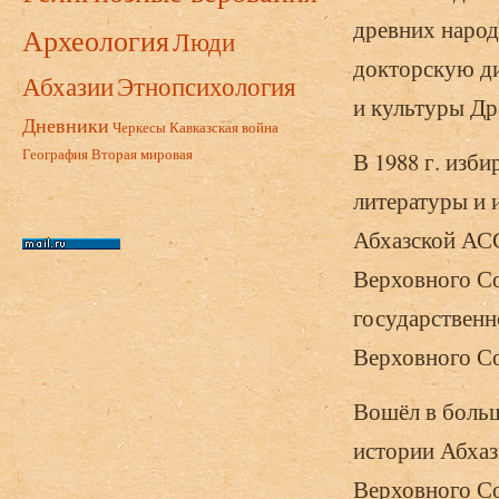
древних народ
Археология
Люди
докторскую ди
Абхазии
Этнопсихология
и культуры Др
Дневники
Черкесы
Кавказская война
География
Вторая мировая
В 1988 г. изб
литературы и 
Абхазской АСС
Верховного Со
государственн
Верховного С
Вошёл в боль
истории Абхаз
Верховного Со