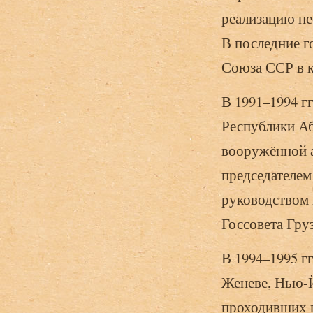
реализацию не
В последние г
Союза ССР в к
В 1991–1994 г
Республики Абх
вооружённой а
председателем
руководством 
Госсовета Гру
В 1994–1995 г
Женеве, Нью-Й
проходивших п