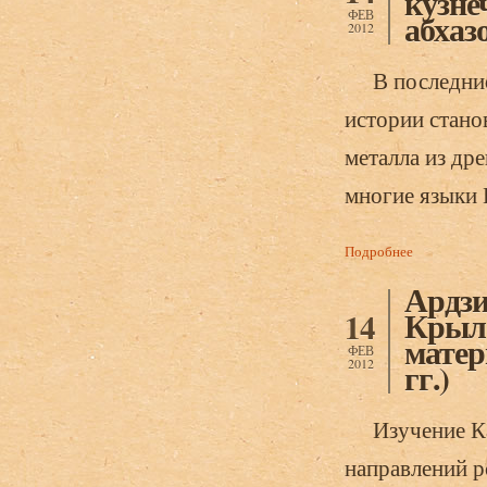
кузне
ФЕВ
абхаз
2012
В последние 
истории стано
металла из дре
многие языки Е
Подробнее
о Ардзинба 
Ардзи
Крыло
14
матер
ФЕВ
2012
гг.)
Изучение Кав
направлений р