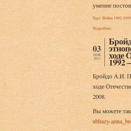
умение постоят
Tags:
Война 1992-1993
Подробнее
о Бройдо А.
абхазов.
Бройд
этноп
03
ходе 
НОЯ
2011
1992 –
Бройдо А.И. П
ходе Отечеств
2008.
Вы можете так
abhazy-anna_br