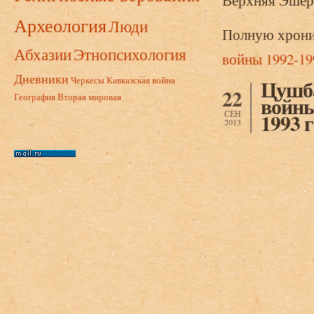
Верхняя Эшера
Археология
Люди
Полную хрони
Абхазии
Этнопсихология
войны 1992-199
Дневники
Черкесы
Кавказская война
Цушба
22
География
Вторая мировая
войны
СЕН
1993 г
2013