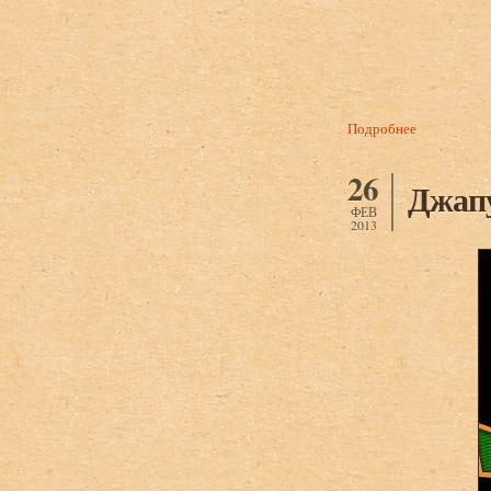
Подробнее
о Цушба Ива
Сухум, 2000
26
Джапу
ФЕВ
2013