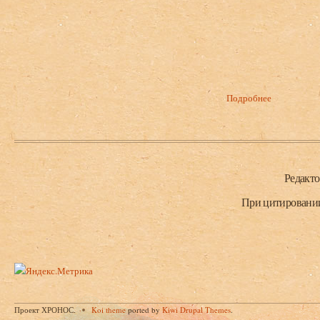
Подробнее
о Бройдо А
народа Абха
Нижний колонтитул
Редакт
При цитировании 
Проект ХРОНОС.
Koi theme
ported by
Kiwi Drupal Themes
.