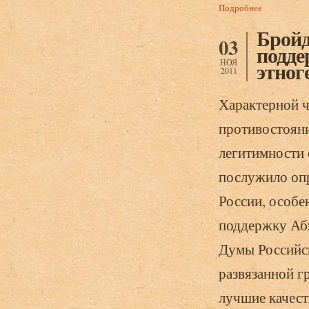
Подробнее
о Бройдо А.
1992-1993 г
Бройд
03
подде
НОЯ
этног
2011
Характерной ч
противостояни
легитимности 
послужило оп
России, особе
поддержку Абх
Думы Российск
развязанной г
лучшие качест