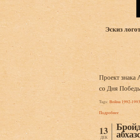
Эскиз логот
Проект знак
со Дня Побед
Tags:
Война 1992-1993
Подробнее
о Джапуа Б
Бройд
13
абхаз
ДЕК