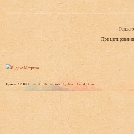
Нижний колонтитул
Редакт
При цитировании 
Проект ХРОНОС.
Koi theme
ported by
Kiwi Drupal Themes
.