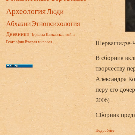
Археология
Люди
Абхазии
Этнопсихология
Дневники
Черкесы
Кавказская война
Шервашидзе-Ча
География
Вторая мировая
В сборник вкл
творчеству пе
Александра К
перу его доче
2006) .
Сборник предн
Подробнее
о Шервашидз