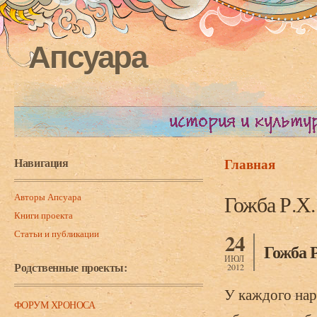
Апсуара
Навигация
Главная
Вы здесь
Авторы Апсуара
Гожба Р.Х.
Книги проекта
Статьи и публикации
24
Гожба 
ИЮЛ
Родственные проекты:
2012
У каждого наро
ФОРУМ ХРОНОСА