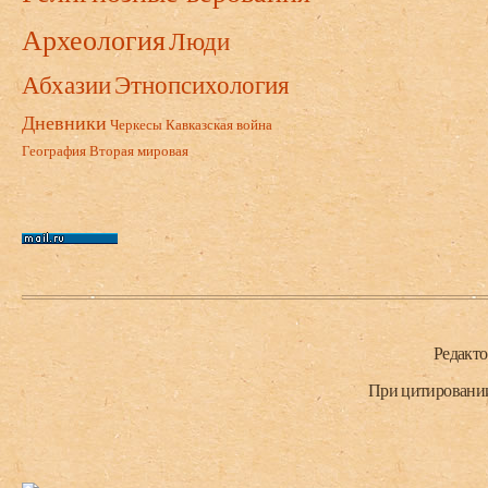
Археология
Люди
Абхазии
Этнопсихология
Дневники
Черкесы
Кавказская война
География
Вторая мировая
Нижний колонтитул
Редакт
При цитировании 