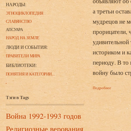
объявляют об 
НАРОДЫ:
а третьи остав
ЭТНОЦИКЛОПЕДИЯ
мудрецов не м
СЛАВЯНСТВО
АПСУАРА
прорицатели, 
НАРОД НА ЗЕМЛЕ
удивительной 
ЛЮДИ И СОБЫТИЯ:
историком и к
ПРАВИТЕЛИ МИРА
периоду. В то
БИБЛИОТЕКИ:
войну было ст
ПОНЯТИЯ И КАТЕГОРИИ...
Подробнее
о Гожба Р.
Тэги в Tags
Война 1992-1993 годов
Религиозные верования