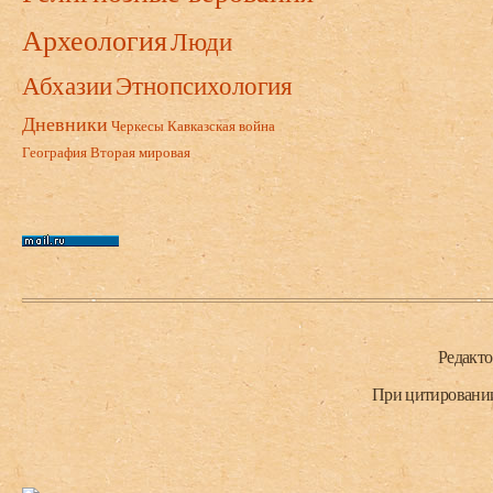
Археология
Люди
Абхазии
Этнопсихология
Дневники
Черкесы
Кавказская война
География
Вторая мировая
Нижний колонтитул
Редакт
При цитировании 