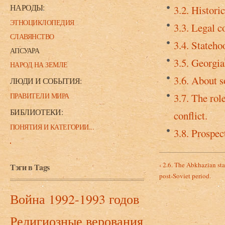
НАРОДЫ:
3.2. Histori
ЭТНОЦИКЛОПЕДИЯ
3.3. Legal c
СЛАВЯНСТВО
3.4. Stateho
АПСУАРА
3.5. Georgia
НАРОД НА ЗЕМЛЕ
3.6. About s
ЛЮДИ И СОБЫТИЯ:
ПРАВИТЕЛИ МИРА
3.7. The rol
БИБЛИОТЕКИ:
conflict.
ПОНЯТИЯ И КАТЕГОРИИ...
3.8. Prospec
‹ 2.6. The Abkhazian st
Тэги в Tags
post-Soviet period.
Война 1992-1993 годов
Религиозные верования