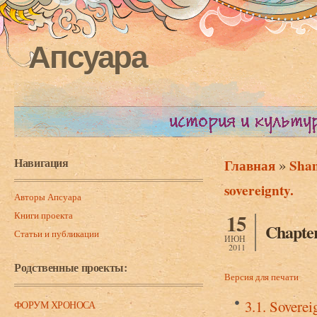
Апсуара
Навигация
»
Главная
Sham
Вы здесь
sovereignty.
Авторы Апсуара
Книги проекта
15
Chapter
Статьи и публикации
ИЮН
2011
Родственные проекты:
Версия для печати
3.1. Soverei
ФОРУМ ХРОНОСА