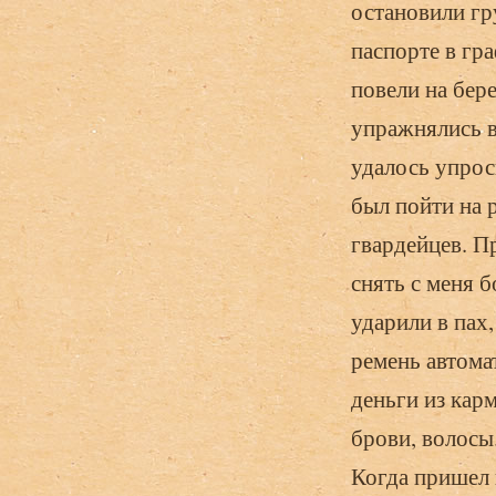
остановили гр
паспорте в гр
повели на бер
упражнялись 
удалось упрос
был пойти на 
гвардейцев. Пр
снять с меня 
ударили в пах
ремень автома
деньги из карм
брови, воло­сы
Когда пришел в