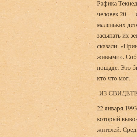
Рафика Текнед
че­ловек 20 —
маленьких дете
засыпать их зе
сказали: «Прин
живыми». Собр
пощаде. Это б
кто что мог.
ИЗ СВИДЕТЕЛ
22 января 1993
который вывоз
жителей. Сред