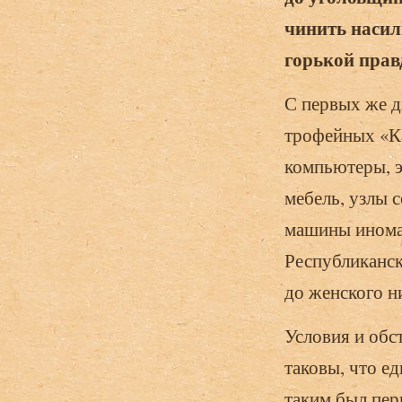
чинить насил
горькой прав
С первых же д
трофейных «Ка
компьютеры, э
мебель, узлы 
машины иномар
Республиканск
до жен­ского н
Условия и обс
таковы, что ед
таким был пер