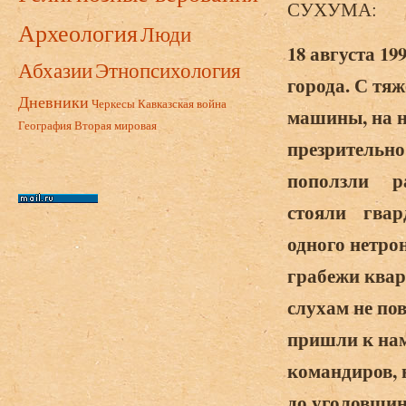
СУХУМА:
Археология
Люди
18 августа 1
Абхазии
Этнопсихология
города. С тя
Дневники
Черкесы
Кавказская война
машины, на н
География
Вторая мировая
презрительно
поползли раз
стояли гвард
одного нетро
грабежи квар
слухам не по
пришли к нам
командиров, 
до уголовщи­