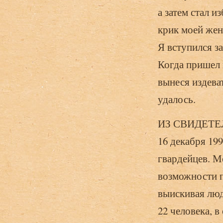
а затем стал и
крик моей жены
Я вступился за
Когда при­шел 
вынеся издеват
удалось.
ИЗ СВИДЕТЕ
16 декабря 199
гвардейцев. М
возможности пе
выискивая люд
22 человека, 