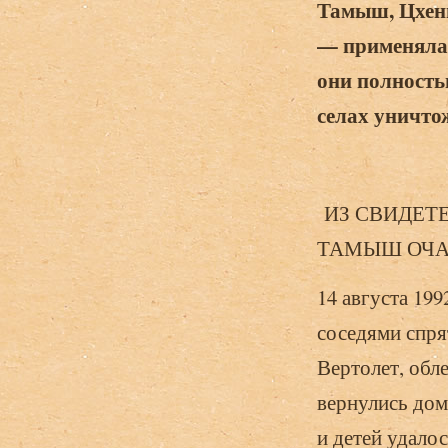
Тамыш, Цхенц
— применялас
они полность
селах уничто
ИЗ СВИДЕТЕ
ТАМЫШ ОЧА
14 августа 199
соседями спрят
Вертолет, обл
вернулись дом
и детей удало