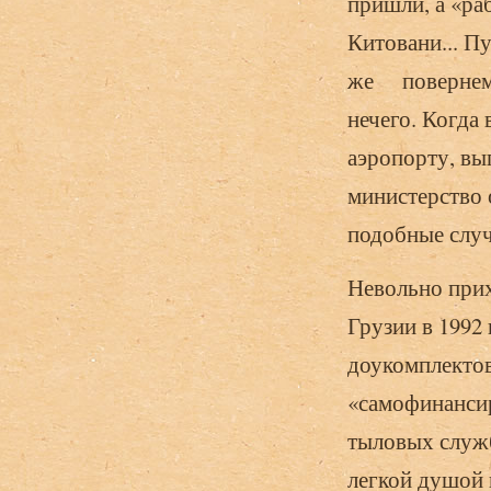
пришли, а «ра
Китовани... П
же повернемс
нечего. Когда
аэропорту, выг
министерство 
подобные случ
Невольно прих
Грузии в 1992
доукомплектов
«самофинансир
тыловых служб
легкой душой