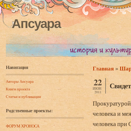
Апсуара
Навигация
»
Главная
Шари
Вы здесь
22
Авторы Апсуара
Свидет
ИЮН
Книги проекта
2011
Статьи и публикации
Прокуратурой 
Родственные проекты:
человека и ме
человека при 
ФОРУМ ХРОНОСА