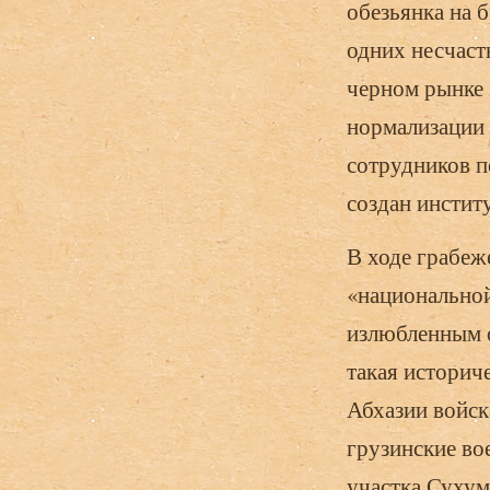
обезьянка на 
одних несчаст
черном рынке 
нормализации 
сотрудников пе
создан инстит
В ходе грабеж
«национальной
излюбленным о
такая историче
Абхазии вой­с
грузинские во
участка Сухум