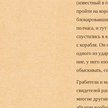
(извест­ный в 
пройти на кора
блокировавшим
полчаса, и ту
спустились в 
с корабля. Он 
одного из уда
ние, у него из
обыскивать, сн
Грабители и м
свидетелей ра
многие другие
абхазам вообщ