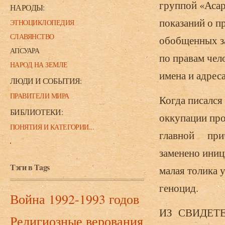
группой «Асар
НАРОДЫ:
показаний о п
ЭТНОЦИКЛОПЕДИЯ
СЛАВЯНСТВО
обобщенных за
АПСУАРА
по правам чел
НАРОД НА ЗЕМЛЕ
имена и адрес
ЛЮДИ И СОБЫТИЯ:
ПРАВИТЕЛИ МИРА
Когда писался
БИБЛИОТЕКИ:
оккупации про
ПОНЯТИЯ И КАТЕГОРИИ...
главной при
заменено ини
Тэги в Tags
малая толика 
геноцид.
Война 1992-1993 годов
ИЗ СВИДЕТ
Религиозные верования