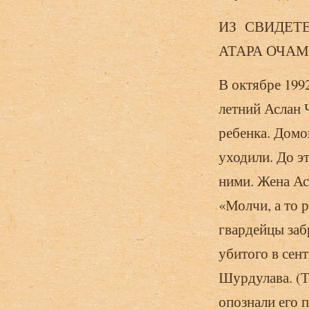
ИЗ СВИДЕТЕ
АТАРА ОЧА
В октябре 199
летний Аслан 
ребенка. Домо
уходили. До эт
ними. Жена Асл
«Молчи, а то р
гвардейцы заб
убитого в сен
Шурдулава. (То
опознали его 