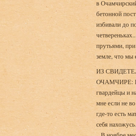
в Очамчирский
бетонной пост
избивали до п
четвереньках.
прутьями, при
земле, что мы 
ИЗ СВИДЕТЕ
ОЧАМЧИРЕ: Ког
гвардейцы и н
мне если не во
где-то есть ма
себя на­хожусь
...В ноябре м