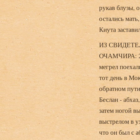
рукав блузы, 
остались мать,
Киута заставил
ИЗ СВИДЕТЕЛ
ОЧАМЧИРА: 28 
мегрел поехал
тот день в Мо
обратном пути 
Бес­лан - абхаз
затем ногой вы
выстрелом в у
что он был с а