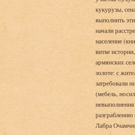
кукурузы, сена
выполнить эти
начали расстр
население (кн
витке истории,
армянских селе
золоте: с жит
затребовали ни
(мебель, носи
невыполнения 
разграблению 
Лабра Очамчир