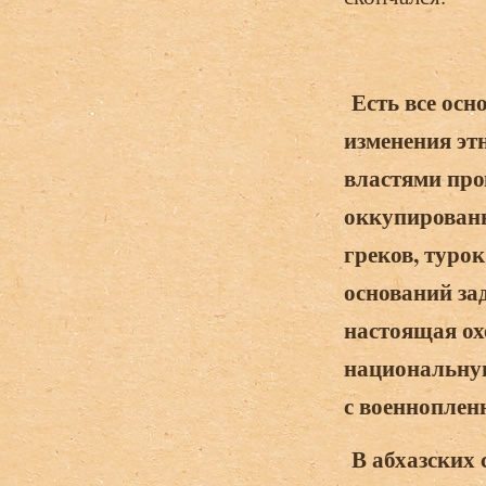
Есть все осн
изменения эт
властями про
оккупированн
греков, туро
оснований за
настоящая ох
национальну
с военноплен
В абхазских 