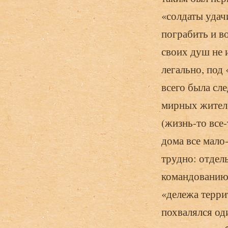
«солдаты удач
пограбить и в
своих душ не 
ле­гально, по
всего была сл
мирных жителе
(жизнь-то все
дома все мало
трудно: от­де
ко­мандованию
«дележа терри
похвалялся од