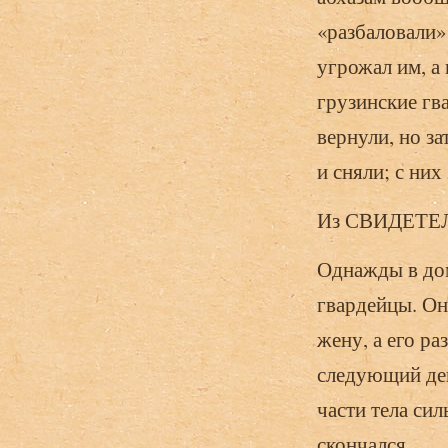
«разбаловали» 
угрожал им, а
грузинские гв
вернули, но за
и сняли; с них
Из СВИДЕТЕ
Однажды в дом
гвардейцы. Он
жену, а его ра
следующий ден
части тела си
скончался.