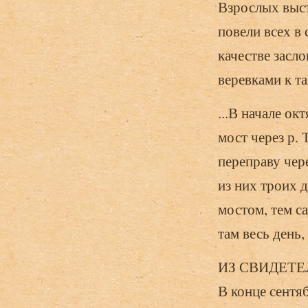
Взрослых выст
повели всех в
качестве засло
веревками к та
...В начале ок
мост через р.
переправу чере
из них троих д
мостом, тем с
там весь день,
ИЗ СВИДЕТЕ
В конце сентя