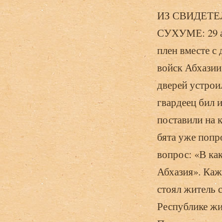
ИЗ СВИДЕТЕ
СУХУМЕ: 29 ав
плен вместе 
войск Абхазии
дверей устрои
гвардеец бил 
поставили на к
бята уже попр
вопрос: «В к
Абхазия». Каж
стоял житель 
Республике жи