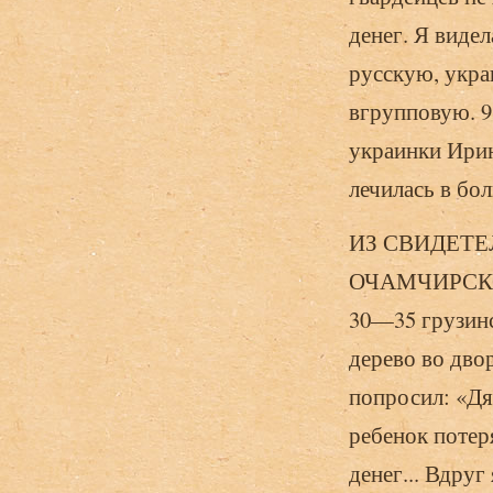
денег. Я виде­
рус­скую, укр
вгрупповую. 9
украинки Ирин
лечилась в бол
ИЗ СВИДЕТЕ
ОЧАМЧИРСКОГО
30—35 грузинс
дерево во дво
попросил: «Дя
ребенок потер
денег... Вдруг