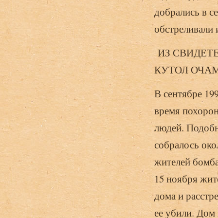
добрались в с
обстреливали 
ИЗ СВИДЕТЕ
КУТОЛ ОЧА
В сентябре 199
время похорон
людей. Подобн
собралось око
жителей бомба
15 ноября жит
дома и расстре
ее убили. Дом