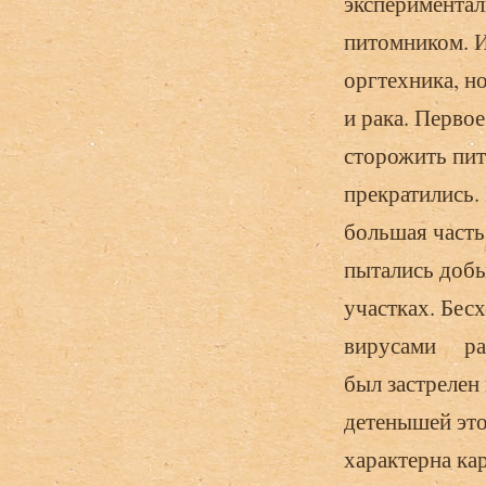
эксперимента
питомником. И
оргтехника, н
и рака. Перво
сторожить пит
прекратились.
большая част
пытались добы
участках. Бе
вирусами ра
был застрелен
детенышей это
характерна ка