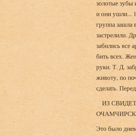
золотые зубы 
и они ушли...
группа зашла в
застрелили. Д
забились все а
бить всех. Же
руки. Т. Д. за
животу, по по
сделать. Перед
ИЗ СВИДЕТЕ
ОЧАМЧИРСК
Это было днем