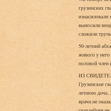
грузинских гв
изнасиловали 
выносили вещи
сложили трупы
50-летний абха
живого у него 
половой член и
ИЗ СВИДЕТЕ
Грузинские гв
летнюю дочь. 
врачи не оказ
гвардейцев не 