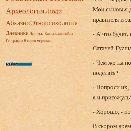
Мои сыновья д
Археология
Люди
правителя и за
Абхазии
Этнопсихология
Дневники
- А что будет,
Черкесы
Кавказская война
География
Вторая мировая
Сатаней-Гуаша
- Чем же ты по
поделать?
- Попроси их,
я и пригожусь
- Хорошо, - по
В скором врем