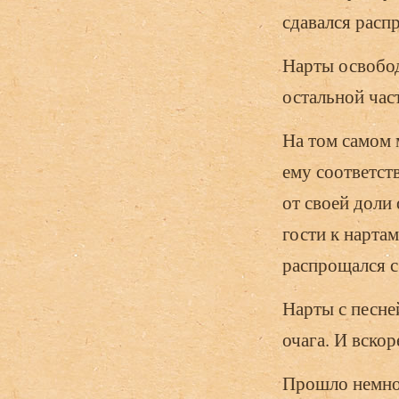
сдавался расп
Нарты освобод
остальной час
На том самом 
ему соответс
от своей доли
гости к нартам
распрощался с
Нарты с песней
очага. И вскор
Прошло немног