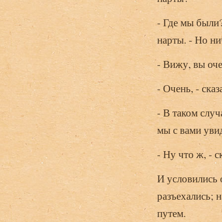
- Где мы были?
нарты. - Но н
- Вижу, вы оч
- Очень, - сказ
- В таком случ
мы с вами уви
- Ну что ж, - 
И условились о
разъехались; н
путем.