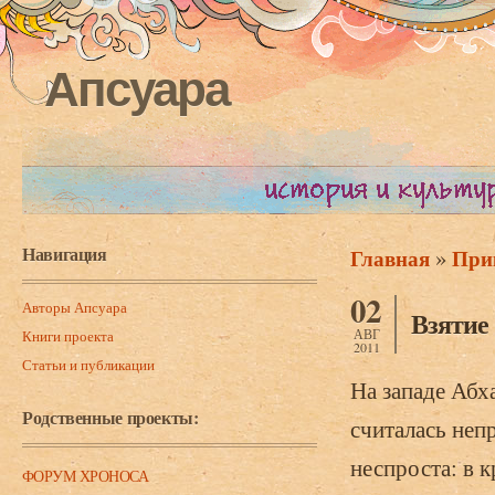
Апсуара
Навигация
»
Главная
При
Вы здесь
02
Авторы Апсуара
Взятие
АВГ
Книги проекта
2011
Статьи и публикации
На западе Абх
Родственные проекты:
считалась неп
неспроста: в 
ФОРУМ ХРОНОСА