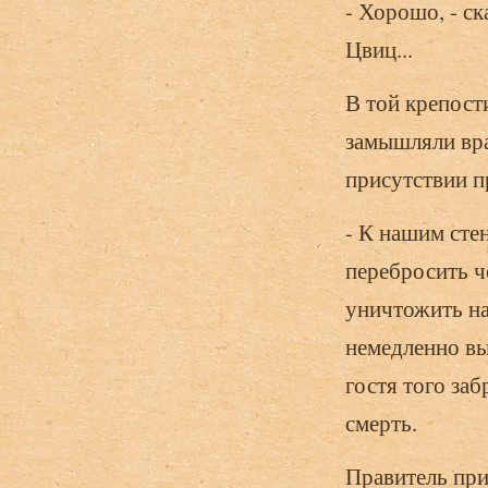
- Хорошо, - ск
Цвиц...
В той крепост
замышляли вра
присутствии пр
- К нашим сте
перебросить че
уничтожить на
немедленно вы
гостя того за
смерть.
Правитель прик