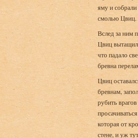
яму и собрали 
смолью Цвиц. 
Вслед за ним п
Цвиц вытащил 
что падало св
бревна перела
Цвиц оставалс
бревнам, запо
рубить врагов
просачиваться 
которая от кр
стене, и уж ту