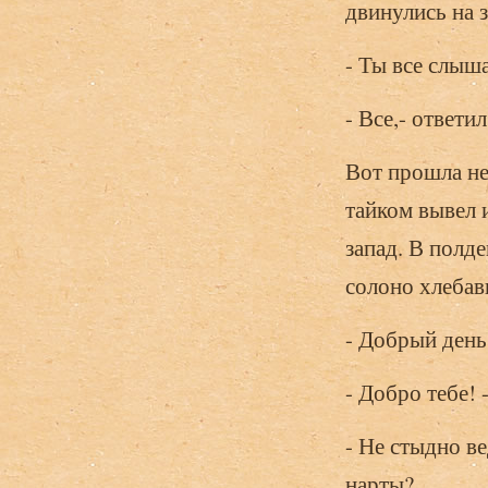
двинулись на з
- Ты все слыш
- Все,- ответи
Вот прошла нед
тайком вывел 
запад. В полде
солоно хлебав
- Добрый день
- Добро тебе! 
- Не стыдно ве
нарты?