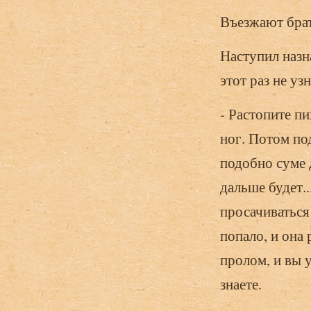
Въезжают брат
Наступил назн
этот раз не уз
- Растопите п
ног. Потом под
подобно суме 
дальше будет..
просачиваться 
попало, и она 
пролом, и вы у
знаете.