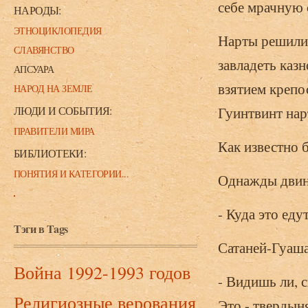
себе мрачную 
НАРОДЫ:
ЭТНОЦИКЛОПЕДИЯ
Нарты решили 
СЛАВЯНСТВО
завладеть казн
АПСУАРА
взятием крепо
НАРОД НА ЗЕМЛЕ
ЛЮДИ И СОБЫТИЯ:
Гуинтвинт нар
ПРАВИТЕЛИ МИРА
Как известно 
БИБЛИОТЕКИ:
ПОНЯТИЯ И КАТЕГОРИИ...
Однажды двину
- Куда это еду
Тэги в Tags
Сатаней-Гуаша
Война 1992-1993 годов
- Видишь ли, с
Религиозные верования
Это - твердыня