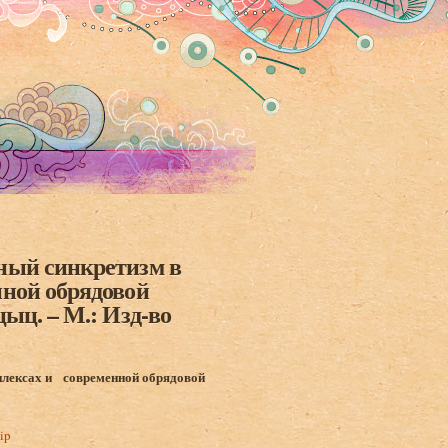
ный синкретизм в
нной обрядовой
ыц. – М.: Изд-во
мплексах и современной обрядовой
ip