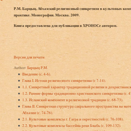
Р.М. Барцыц. Абхазский религиозный синкретизм в культовых ко
практике. Монография. Москва. 2009.
Книга предоставлена для публикации в ХРОНОСе автором.
Версия для печати
Author:
Барцыц Р.М.
Введение (с. 4-6).
Глава I. Истоки религиозного синкретизма (с 7-14).
1.1. Синкретный характер традиционной религии и дохристиански
1.2. Ранние формы традиционно-христианского синкретизма (с. 47
1.3. Исламский компонент в религиозной традиции (с. 68-73).
Глава II. Синкретная структура сакрального пространства на ма
Абхазии (с. 74-76).
2.1. Культовые комплексы г. Гагра и окрестностей (с. 76-108).
2.2. Культовые комплексы бассейна реки Бзыбь (с. 109-132).