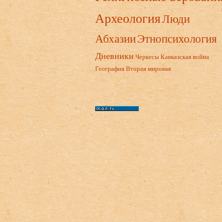
Археология
Люди
Абхазии
Этнопсихология
Дневники
Черкесы
Кавказская война
География
Вторая мировая