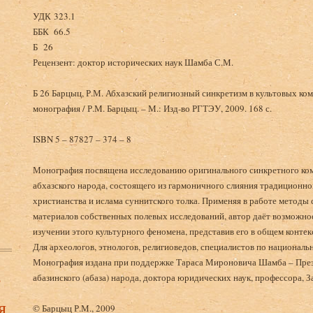
УДК 323.1
ББК 66.5
Б 26
Рецензент: доктор исторических наук Шамба С.М.
Б 26 Барцыц, Р.М. Абхазский религиозный синкретизм в культовых ко
монография / Р.М. Барцыц. – М.: Изд-во РГТЭУ, 2009. 168 с.
ISBN 5 – 87827 – 374 – 8
Монография посвящена исследованию оригинального синкретного ком
абхазского народа, состоящего из гармоничного слияния традиционно
христианства и ислама суннитского толка. Применяя в работе метод
материалов собственных полевых исследований, автор даёт возможно
изучении этого культурного феномена, представив его в общем контек
Для археологов, этнологов, религиоведов, специалистов по националь
Монография издана при поддержке Тараса Мироновича Шамба – Пре
в
абазинского (абаза) народа, доктора юридических наук, профессора, 
я
© Барцыц Р.М., 2009