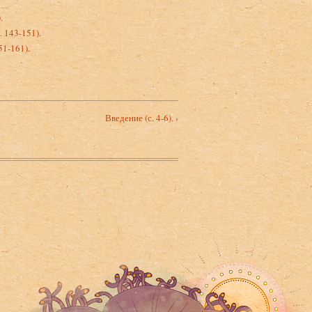
.
 143-151).
51-161).
Введение (с. 4-6). ›