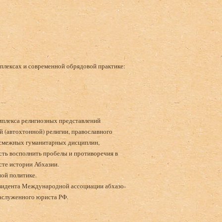
мплексах и современной обрядовой практике:
плекса религиозных представлений
й (автохтонной) религии, православного
ы смежных гуманитарных дисциплин,
сть восполнить пробелы и противоречия в
сте истории Абхазии.
ной политике.
зидента Международной ассоциации абхазо-
Заслуженного юриста РФ.