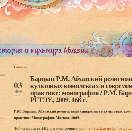
Главная
Вы здесь
Барцыц Р.М. Абхазский религиоз
03
культовых комплексах и совреме
практике: монография / Р.М. Барц
НОЯ
2011
РГТЭУ, 2009. 168 с.
Р.М. Барцыц. Абхазский религиозный синкретизм в культовых ко
практике. Монография. Москва. 2009.
Файл в формате .FB2 для электронных книг -
sinkretizm-ruslan_barcyc.z