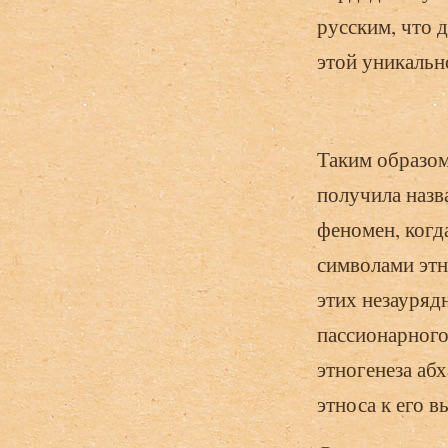
русским, что 
этой уникальн
Таким образом
получила назв
феномен, когд
символами этн
этих незауряд
пассионарного
этногенеза аб
этноса к его 