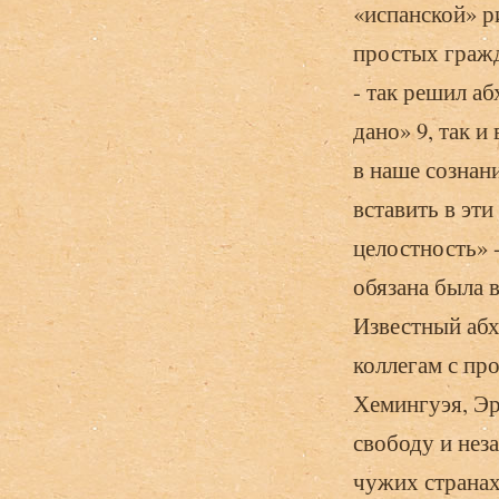
«испанской» р
простых гражд
- так решил аб
дано» 9, так 
в наше сознан
вставить в эт
целостность» -
обязана была 
Известный абх
коллегам с пр
Хемингуэя, Эр
свободу и нез
чужих страна