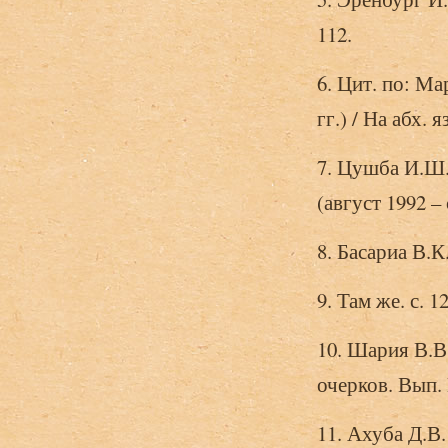
112.
6. Цит. по: М
гг.) / На абх. 
7. Цушба И.Ш
(август 1992 – 
8. Басариа В.К
9. Там же. с. 12
10. Шария В.В
очерков. Вып. 
11. Ахуба Д.В.