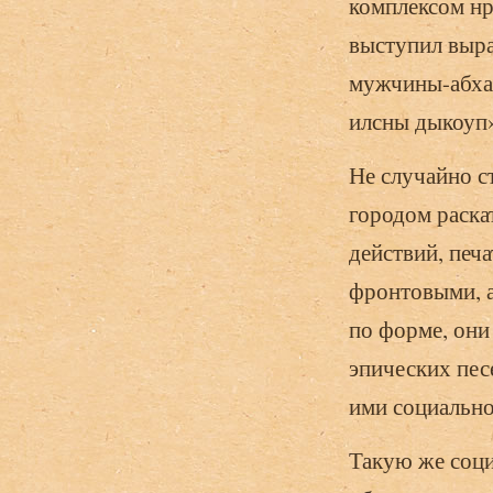
комплексом н
выступил выра
мужчины-абхаз
илсны дыкоуп»
Не случайно с
городом раска
действий, печ
фронтовыми, а
по форме, он
эпических пес
ими социальн
Такую же соци