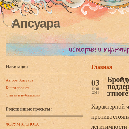
Апсуара
Навигация
Главная
Вы здесь
Бройд
03
Авторы Апсуара
поддер
Книги проекта
НОЯ
этноге
2011
Статьи и публикации
Характерной ч
Родственные проекты:
противостояни
ФОРУМ ХРОНОСА
легитимности 