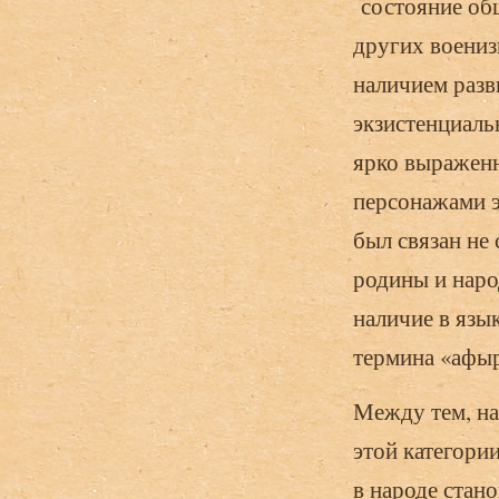
состояние общ
других воениз
наличием разв
экзистенциаль
ярко выраженн
персонажами э
был связан не
родины и наро
наличие в язы
термина «афы
Между тем, на
этой категори
в народе стан