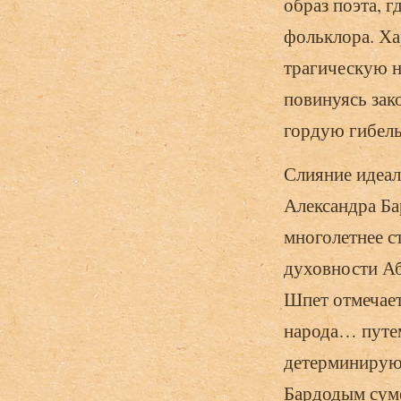
образ поэта, г
фольклора. Ха
трагическую н
повинуясь зак
гордую гибель
Слияние идеал
Александра Ба
многолетнее с
духовности Аб
Шпет отмечает
народа… путем
детерминирующ
Бардодым суме