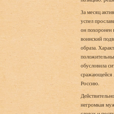
За месяц акти
успел прослав
он похоронен 
воинский подв
образа. Харак
положительных
обусловила си
сражающейся 
Россию.
Действительно
негромкая муж
словах и пост