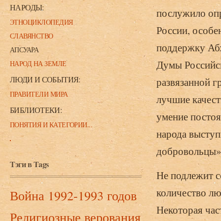
НАРОДЫ:
послужило оп
ЭТНОЦИКЛОПЕДИЯ
России, особе
СЛАВЯНСТВО
поддержку Абх
АПСУАРА
Думы Российск
НАРОД НА ЗЕМЛЕ
ЛЮДИ И СОБЫТИЯ:
развязанной г
ПРАВИТЕЛИ МИРА
лучшие качест
БИБЛИОТЕКИ:
умение постоя
ПОНЯТИЯ И КАТЕГОРИИ...
народа выступ
добровольцы» 
Тэги в Tags
Не подлежит с
количество л
Война 1992-1993 годов
Некоторая час
Религиозные верования