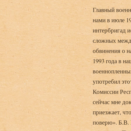
Главный военн
нами в июле 1
интербригад и
сложных межд
обвинения о н
1993 года в н
военнопленных
употребил это
Комиссии Респ
сейчас мне до
приезжает, что
поверю». Б.В.