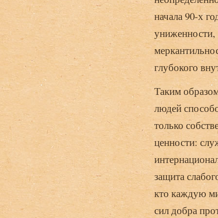
начала 90-х г
униженности, 
меркантильнос
глубокого вну
Таким образом,
людей способо
только собств
ценности: слу
интернационал
защита слабого
кто каждую ми
сил добра прот