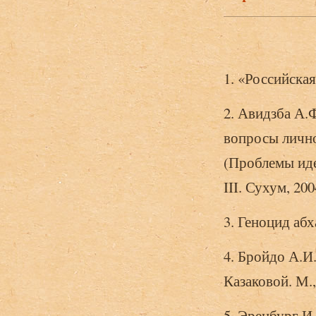
1. «Российская
2. Авидзба А.Ф
вопросы лично
(Проблемы иде
III. Сухум, 2004
3. Геноцид абха
4. Бройдо А.И.
Казаковой. М., 
5. Эренбург И.