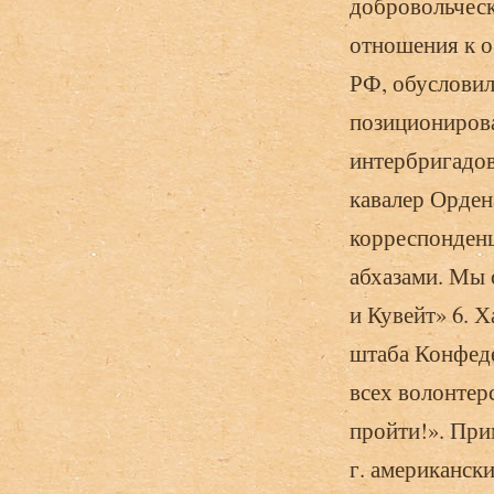
добровольческ
отношения к о
РФ, обусловил
позиционирова
интербригадов
кавалер Орден
корреспонденц
абхазами. Мы 
и Кувейт» 6. 
штаба Конфеде
всех волонтер
пройти!». При
г. американск