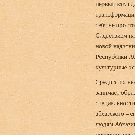
первый взгляд
трансформации
себя не прост
Следствием на
новой надэтни
Республики Аб
культурные ос
Среди этих не
занимает обра
специальности
абхазского – 
людям Абхазии
позицию: реше