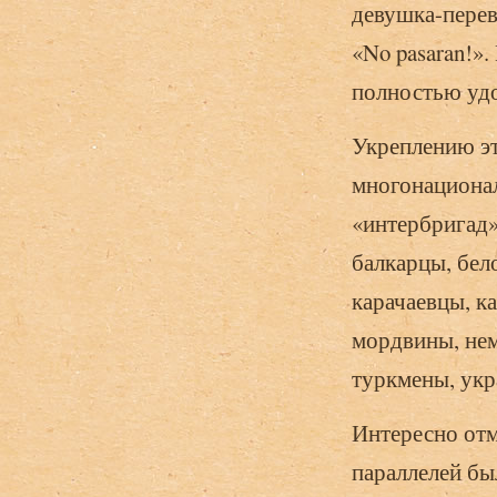
девушка-перев
«No pasaran!».
полностью уд
Укреплению эт
многонационал
«интербригад»
балкарцы, бел
карачаевцы, ка
мордвины, нем
туркмены, укр
Интересно отм
параллелей бы