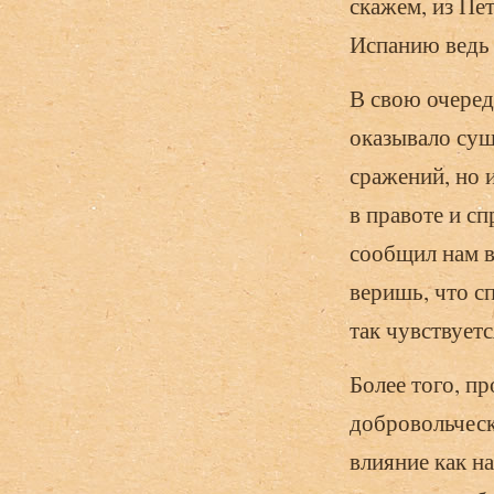
скажем, из Пе
Испанию ведь 
В свою очеред
оказывало сущ
сражений, но 
в правоте и с
сообщил нам в
веришь, что с
так чувствует
Более того, п
добровольческ
влияние как н