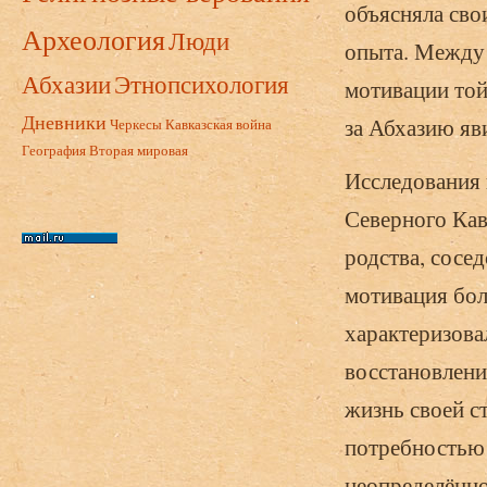
объясняла сво
Археология
Люди
опыта. Между 
Абхазии
Этнопсихология
мотивации той
Дневники
за Абхазию яв
Черкесы
Кавказская война
География
Вторая мировая
Исследования 
Северного Ка
родства, сосе
мотивация бол
характеризова
восстановлени
жизнь своей с
потребностью 
неопределённо