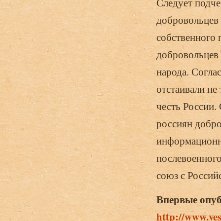
Следует подч
добровольцев 
собственного 
добровольцев 
народа. Согла
отстаивали не
честь России.
россиян добро
информационн
послевоенного
союз с Россий
Впервые опуб
http://www.ve