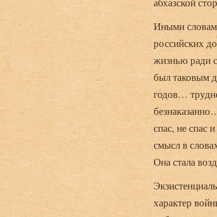
абхазской стор
Иными словами
российских д
жизнью ради с
был таковым д
годов… трудно
безнаказанно…
спас, не спас 
смысл в слова
Она стала воз
Экзистенциаль
характер войн