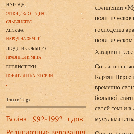
НАРОДЫ:
сочинении «Му
ЭТНОЦИКЛОПЕДИЯ
политическое 
СЛАВЯНСТВО
господства ар
АПСУАРА
политическом 
НАРОД НА ЗЕМЛЕ
ЛЮДИ И СОБЫТИЯ:
Хазарии и Осе
ПРАВИТЕЛИ МИРА
Согласно сюже
БИБЛИОТЕКИ:
Картли Нерсе 
ПОНЯТИЯ И КАТЕГОРИИ...
временно свою
большой свиты
Тэги в Tags
своей семьи в
Война 1992-1993 годов
мусульманства
Религиозные верования
Спустя некото