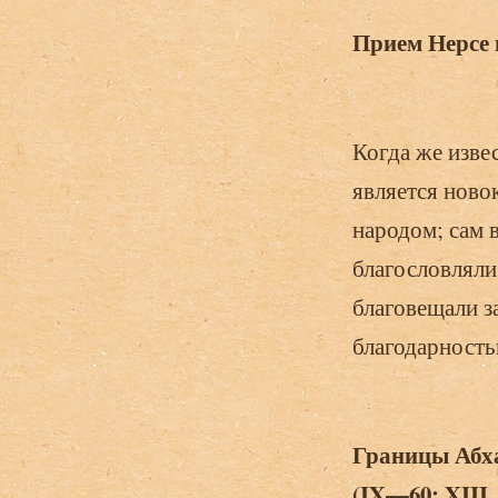
Прием Нерсе и
Когда же изве
является ново
народом; сам 
благословляли
благовещали за
благодарность
Границы Абха
(
IX
—60;
XIII
.