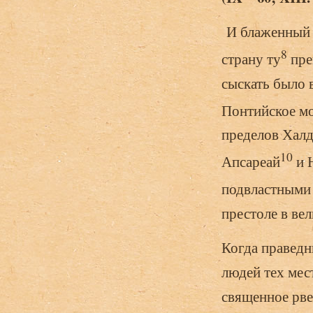
И блаженный А
8
страну ту
пре
сыскать было в
Понтийское м
пределов Халд
10
Апсареай
и 
подвластными 
престоле в ве
Когда правед
людей тех мес
священное рве