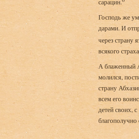
сарацин.
Господь же ум
дарами. И отп
через страну 
всякого страх
А блаженный А
молился, пост
страну Абхази
всем его воин
детей своих, с
благополучно 