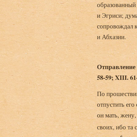
образованный 
и Эгриси; дума
сопровождал к
и Абхазии.
Отправление 
58-59; XIII. 61
По прошествии
отпустить его 
он мать, жену
своих, ибо та 
6