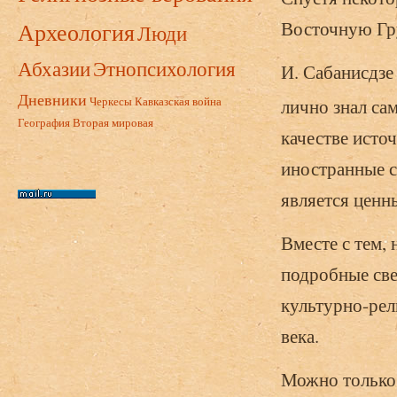
Восточную Гру
Археология
Люди
Абхазии
Этнопсихология
И. Сабанисдзе
Дневники
Черкесы
Кавказская война
лично знал са
География
Вторая мировая
качестве исто
иностранные 
является ценн
Вместе с тем, 
подробные све
культурно-рел
века.
Можно только