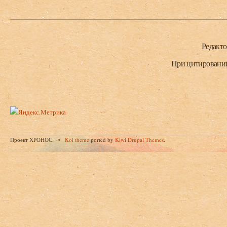
Нижний колонтитул
Редакт
При цитировании 
Проект ХРОНОС.
Koi theme
ported by
Kiwi Drupal Themes
.