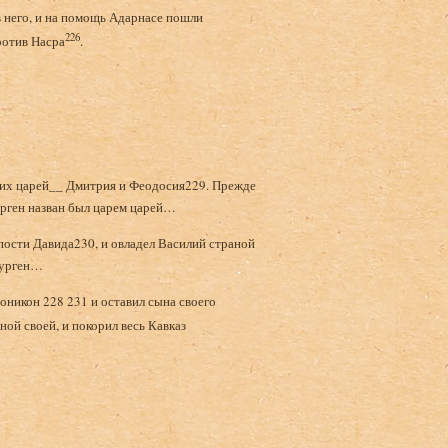
в него, и на помощь Адарнасе пошли
226
ротив Насра
.
ских царей__ Дмитрия и Феодосия229. Прежде
Гурген назван был царем царей…
епости Давида230, и овладел Василий страной
 Гурген…
роникон 228 231 и оставил сына своего
иной своей, и покорил весь Кавказ