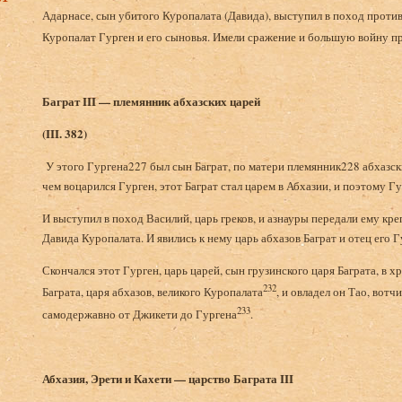
Адарнасе, сын убитого Куропалата (Давида), выступил в поход проти
Куропалат Гурген и его сыновья. Имели сражение и большую войну п
Баграт
III
— племянник абхазских царей
(
III
. 382)
У этого Гургена227 был сын Баграт, по матери племянник228 абхаз
чем воцарился Гурген, этот Баграт стал царем в Абхазии, и поэтому 
И выступил в поход Василий, царь греков, и азнауры передали ему кр
Давида Куропалата. И явились к нему царь абхазов Баграт и отец его
Скончался этот Гурген, царь царей, сын грузинского царя Баграта, в х
232
Баграта, царя абхазов, великого Куропалата
, и овладел он Тао, вотч
233
самодержавно от Джикети до Гургена
.
Абхазия, Эрети и Кахети — царство Баграта
III