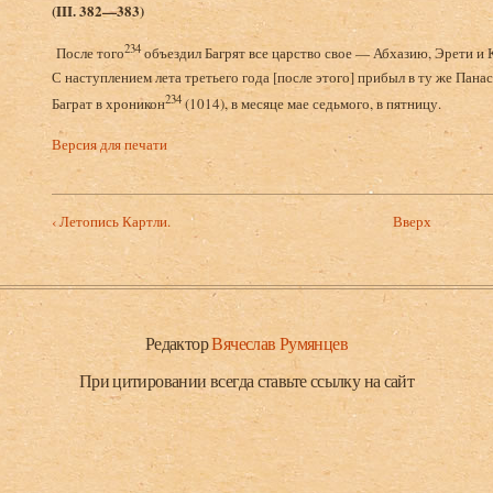
(
III
. 382—383)
234
После того
объездил Багрят все царство свое — Абхазию, Эрети и 
С наступлением лета третьего года [после этого] прибыл в ту же Пана
234
Баграт в хроникон
(1014), в месяце мае седьмого, в пятницу.
Версия для печати
‹ Летопись Картли.
Вверх
Редактор
Вячеслав Румянцев
При цитировании всегда ставьте ссылку на сайт