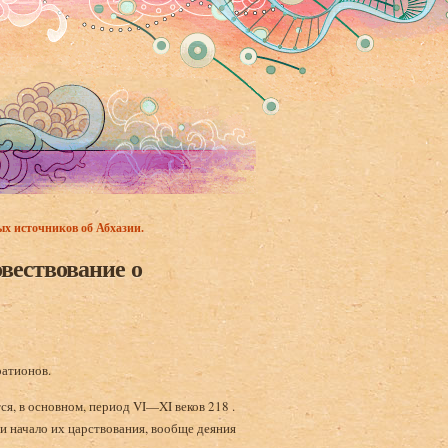
х источников об Абхазии.
овествование о
ратионов.
я, в основном, период VI—XI веков 218 .
и начало их царствования, вообще деяния