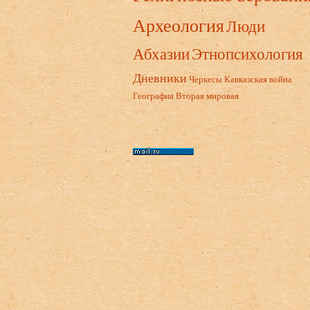
Археология
Люди
Абхазии
Этнопсихология
Дневники
Черкесы
Кавказская война
География
Вторая мировая