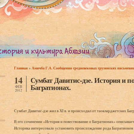
»
Главная
Амичба Г.А. Сообщения средневековых грузинских письменны
Вы здесь
14
Сумбат Давитис-дзе. История и п
Багратионах.
ФЕВ
2012
Сумбат Давитис-дзе жил в XI в. и происходил от таокларджетских Баг
В его сочинении «История и повествование о Багратионах» описываетс
Историка интересовало установить происхождение рода Багратионов 