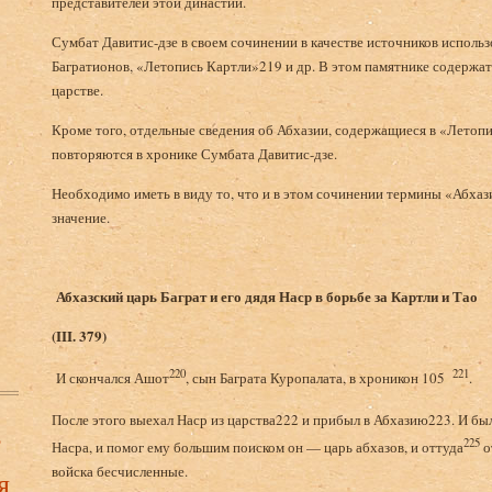
представителей этой династии.
Сумбат Давитис-дзе в своем сочинении в качестве источников исполь
Багратионов, «Летопись Картли»219 и др. В этом памятнике содержат
царстве.
Кроме того, отдельные сведения об Абхазии, содержащиеся в «Летопи
повторяются в хронике Сумбата Давитис-дзе.
Необходимо иметь в виду то, что и в этом сочинении термины «Абха
значение.
Абхазский царь Баграт и его дядя Наср
в борьбе за Картли и Тао
(
III
. 379)
220
221
И скончался Ашот
, сын Баграта Куропалата, в хроникон 105
.
После этого выехал Наср из царства222 и прибыл в Абхазию223. И был
в
225
Насра, и помог ему большим поиском он — царь абхазов, и оттуда
о
войска бесчисленные.
я