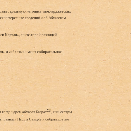
зовал отдельную летопись таокларджетских
ся интересные сведения и об Абхазском
си Картли», с некоторой разницей
зия» и «абхазы» имеют собирательное
224
 тогда царем абхазов Баграт
, сын сестры
тправился Наср в Самцхе и собрал другие