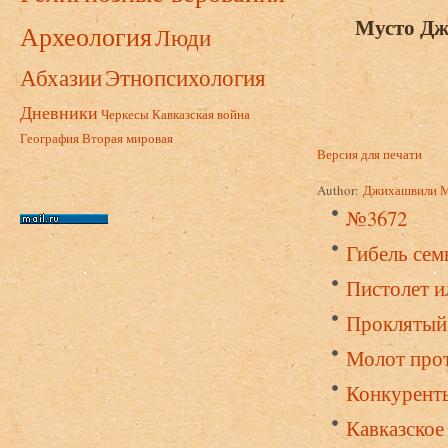
Мусто Дж
Археология
Люди
Абхазии
Этнопсихология
Дневники
Черкесы
Кавказская война
География
Вторая мировая
Версия для печати
Author:
Джихашвили 
№3672
Гибель сем
Пистолет и
Проклятый 
Молот прот
Конкурент
Кавказское