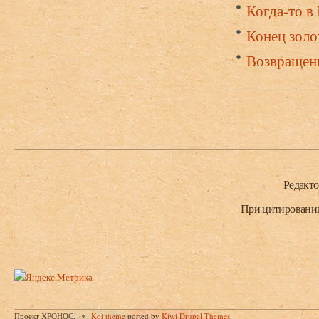
Когда-то в
Конец золо
Возвращен
Нижний колонтитул
Редакт
При цитировании 
Проект ХРОНОС.
Koi theme
ported by
Kiwi Drupal Themes
.