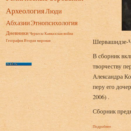
Археология
Люди
Абхазии
Этнопсихология
Дневники
Черкесы
Кавказская война
Шервашидзе-Ча
География
Вторая мировая
В сборник вкл
творчеству пе
Александра К
перу его доче
2006) .
Сборник предн
Подробнее
о Шервашидз