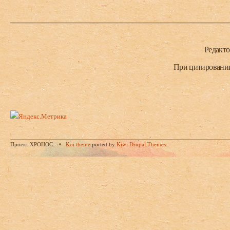
Нижний колонтитул
Редакт
При цитировании 
Проект ХРОНОС.
Koi theme
ported by
Kiwi Drupal Themes
.