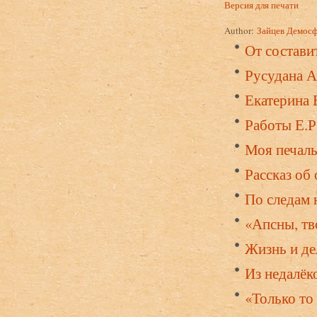
Версия для печати
Author:
Зайцев Демос
От состави
Русудана А
Екатерина 
Работы Е.Р
Моя печаль
Рассказ об 
По следам 
«Апсны, тв
Жизнь и де
Из недалёк
«Только то