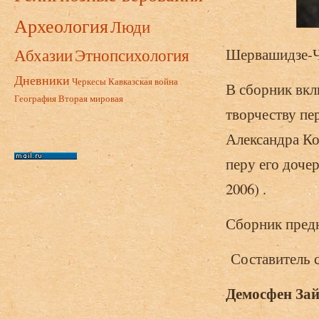
Археология
Люди
Абхазии
Этнопсихология
Шервашидзе-Ча
Дневники
Черкесы
Кавказская война
В сборник вкл
География
Вторая мировая
творчеству пе
Александра К
перу его доче
2006) .
Сборник предн
Составитель с
Демосфен Зай