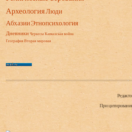
Археология
Люди
Абхазии
Этнопсихология
Дневники
Черкесы
Кавказская война
География
Вторая мировая
Нижний колонтитул
Редакт
При цитировании 