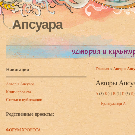
Апсуара
Навигация
»
Главная
Авторы Апс
Вы здесь
Авторы Апсу
Авторы Апсуара
Книги проекта
А
(8)
Б
(4)
В
(1)
Г
(3)
Д
Статьи и публикации
Франгуланди А.
Родственные проекты:
ФОРУМ ХРОНОСА