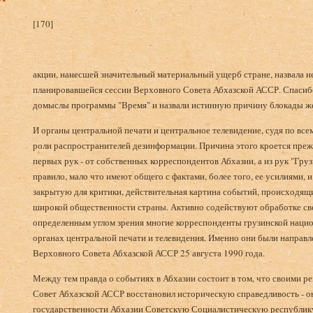
[170]
акции, нанесшей значительный материальный ущерб стране, назвала не
планировавшейся сессии Верховного Совета Абхазской АССР. Спасибо
домыслы программы "Время" и назвали истинную причину блокады же
И органы центральной печати и центральное телевидение, судя по всем
роли распространителей дезинформации. Причина этого кроется прежде
первых рук - от собственных корреспондентов Абхазии, а из рук "Гр
правило, мало что имеют общего с фактами, более того, ее усилиями, и 
закрытую для критики, действительная картина событий, происходящи
широкой общественности страны. Активно содействуют обработке св
определенным углом зрения многие корреспонденты грузинской нацио
органах центральной печати и телевидения. Именно они были направл
Верховного Совета Абхазской АССР 25 августа 1990 года.
Между тем правда о событиях в Абхазии состоит в том, что своими р
Совет Абхазской АССР восстановил историческую справедливость - о
государственности Абхазии Советскую Социалистическую республик