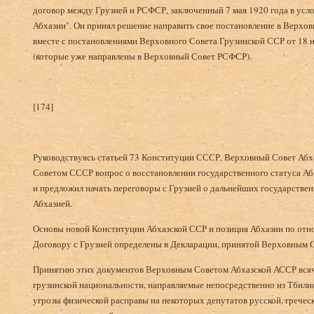
договор между Грузией и РСФСР, заключенный 7 мая 1920 года в усл
Абхазии". Он принял решение направить свое постановление в Верхо
вместе с постановлениями Верховного Совета Грузинской ССР от 18 н
(которые уже направлены в Верховный Совет РСФСР).
[174]
Руководствуясь статьей 73 Конституции СССР, Верховный Совет Аб
Советом СССР вопрос о восстановлении государственного статуса Абх
и предложил начать переговоры с Грузией о дальнейших государстве
Абхазией.
Основы новой Конституции Абхазской ССР и позиция Абхазии по от
Договору с Грузией определены в Декларации, принятой Верховным 
Принятию этих документов Верховным Советом Абхазской АССР всяч
грузинской национальности, направляемые непосредственно из Тбилис
угрозы физической расправы на некоторых депутатов русской, гречес