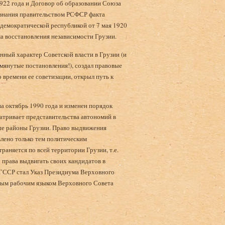
1922 года и Договор об образовании Союза
изнания правительством РСФСР факта
 демократической республикой от 7 мая 1920
ма восстановления независимости Грузии.
нный характер Советской власти в Грузии (и
янутые постановления!), создал правовые
 времени ее советизации, открыл путь к
на октябрь 1990 года и изменен порядок
атривает представительства автономий в
ые районы Грузии. Право выдвижения
лено только тем политическим
аняется по всей территории Грузии, т.е.
права выдвигать своих кандидатов в
 ГССР стал Указ Президиума Верховного
нным рабочим языком Верховного Совета