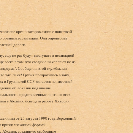
согласие организаторов акции с повесткой
 организаторам акции. Они опровергли
лезной дороги.
у, еще не раз будут выступать в незавидной
 всего в том, что сводки они черпают не из
узинформа". Сообщения этой службы, как
только ли ее! Грузия превратилась в зону,
х в Грузинской ССР, остается неизвестной
едений об Абхазии под вполне
нальности, представленные почти во всех
ены в Абхазию освещать работу X сессии
ешениями от 25 августа 1990 года Верховный
н признал законной формой
у Абхазия, созданную свободным