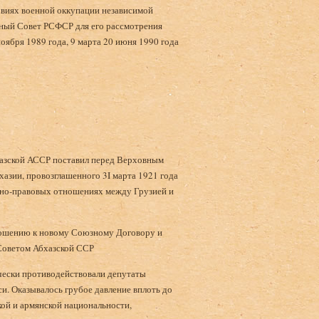
овиях военной оккупации независимой
вный Совет РСФСР для его рассмотрения
оября 1989 года, 9 марта 20 июня 1990 года
хазской АССР поставил перед Верховным
азии, провозглашенного 3I марта 1921 года
нно-правовых отношениях между Грузией и
ношению к новому Союзному Договору и
Советом Абхазской ССР
ески противодействовали депутаты
и. Оказывалось грубое давление вплоть до
кой и армянской национальности,