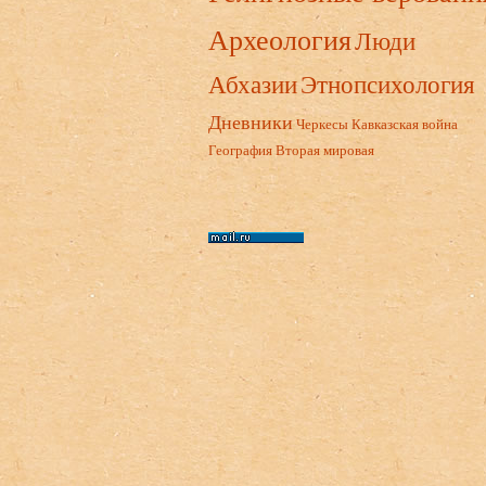
Археология
Люди
Абхазии
Этнопсихология
Дневники
Черкесы
Кавказская война
География
Вторая мировая