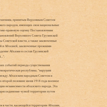
 решениям, принятым Верховным Советом
нского народов, имеющих свои национальные
итико-правовую оценку Постановлениям
тановлений Верховного Совета Грузинской
ы Советской власти, а также заключенные
ей и Абхазией, заключенные прежними
ждение Абхазии в состав Грузинской
..".
ских событий периода существования
емократическая республика, "нарушив
е между Абхазским народным Советом и
во второй половине июня 1918 года военное
ции независимости абхазского народа. Эта
присоединение чужой территории путем
м в части, касающейся территории Абхазии,