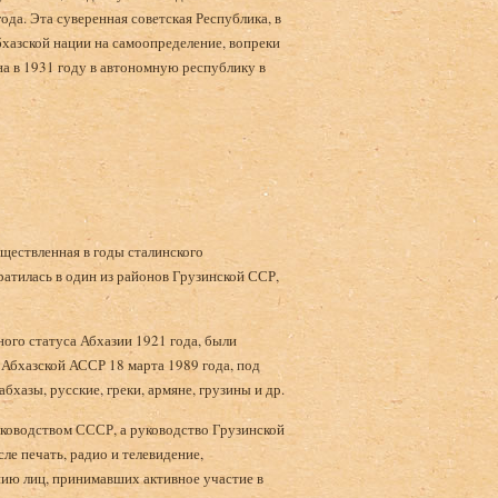
да. Эта суверенная советская Республика, в
хазской нации на самоопределение, вопреки
на в 1931 году в автономную республику в
ществленная в годы сталинского
ратилась в один из районов Грузинской ССР,
ного статуса Абхазии 1921 года, были
Абхазской АССР 18 марта 1989 года, под
бхазы, русские, греки, армяне, грузины и др.
ководством СССР, а руководство Грузинской
ле печать, радио и телевидение,
ию лиц, принимавших активное участие в