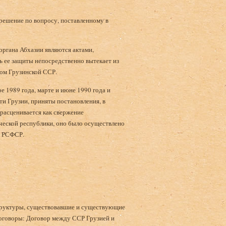
решение по вопросу, поставленному в
органа Абхазии являются актами,
 ее защиты непосредственно вытекает из
ом Грузинской ССР.
е 1989 года, марте и июне 1990 года и
и Грузии, приняты постановления, в
 расценивается как свержение
ической республики, оно было осуществлено
ы РСФСР.
труктуры, существовавшие и существующие
 договоры: Договор между ССР Грузией и