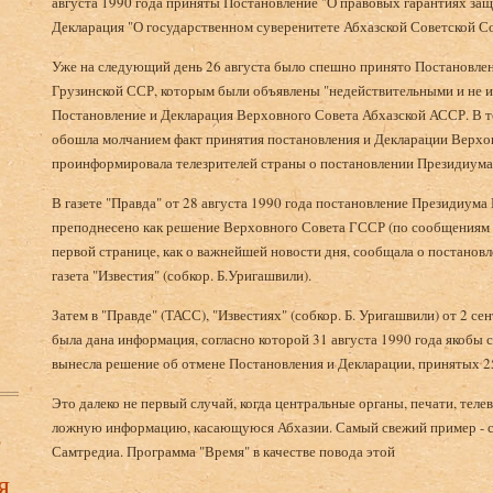
августа 1990 года приняты Постановление "О правовых гарантиях за
Декларация "О государственном суверенитете Абхазской Советской С
Уже на следующий день 26 августа было спешно принято Постановле
Грузинской ССР, которым были объявлены "недействительными и не
Постановление и Декларация Верховного Совета Абхазской АССР. В то
обошла молчанием факт принятия постановления и Декларации Верх
проинформировала телезрителей страны о постановлении Президиум
В газете "Правда" от 28 августа 1990 года постановление Президиум
преподнесено как решение Верховного Совета ГССР (по сообщениям ко
первой странице, как о важнейшей новости дня, сообщала о постано
газета "Известия" (собкор. Б.Уригашвили).
Затем в "Правде" (ТАСС), "Известиях" (собкор. Б. Уригашвили) от 2 с
была дана информация, согласно которой 31 августа 1990 года якобы
вынесла решение об отмене Постановления и Декларации, принятых 25
Это далеко не первый случай, когда центральные органы, печати, те
в
ложную информацию, касающуюся Абхазии. Самый свежий пример - со
Самтредиа. Программа "Время" в качестве повода этой
я