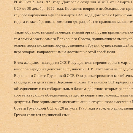
РСФСР от 21 мая 1921 года, Договор о создании ЗСФСР от 12 марта 
ССР от 30 декабря 1922 года. Поставлен вопрос о необходимости пр
грубого нарушения в феврале-марте 1921 года Договора с Грузинской
года, а также образована комиссия для разработки правового механиз
Таким образом, высший законодательный орган Грузии признал незако
тем самым власти самого Верховного Совета, принимавшего вышеупом
основы восстановления государственности Грузии, существовавшей ко
переговорам, направленным на достижение этой своей цели.
В тех же целях - выхода из СССР осуществлен перенос срока с марта 
выборов народных депутатов Грузинской ССР. Этот закон не предусм
Верховном Совете Грузинской ССР. Они рассматриваются как обычн
кандидатов в депутаты в Верховный Совет Грузинской ССР предостав
объединениям и их избирательным блокам, действие которых распростр
соответствующие объединения, существующие в автономиях, лишены 
депутаты. Еще одним актом дискриминации негрузинского населения
Совета Грузинской ССР от 20 августа 1990 года о том, что единстве
Грузии является грузинский язык.