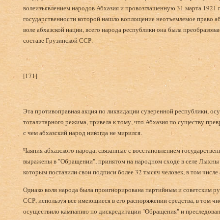
волеизъявлением народов Абхазия и провозглашенную 31 марта 1921 го
государственности которой нашло воплощение неотъемлемое право аб
воле абхазской нации, всего народа республики она была преобразова
составе Грузинской ССР.
[171]
Эта противоправная акция по ликвидации суверенной республики, осу
тоталитарного режима, привела к тому, что Абхазия по существу прев
с чем абхазский народ никогда не мирился.
Чаяния абхазского народа, связанные с восстановлением государствен
выражены в "Обращении", принятом на народном сходе в селе Лыхны 
которым поставили свои подписи более 32 тысяч человек, в том числе а
Однако воля народа была проигнорирована партийным и советским ру
ССР, используя все имеющиеся в его распоряжении средства, в том чис
осуществило кампанию по дискредитации "Обращения" и преследован