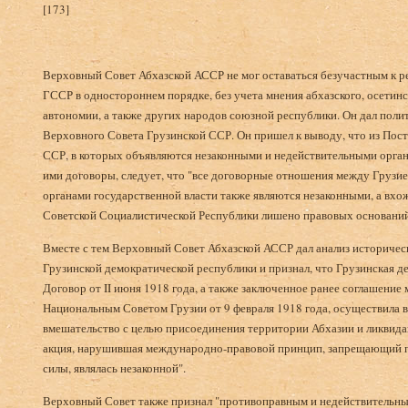
[173]
Верховный Совет Абхазской АССР не мог оставаться безучастным к
ГССР в одностороннем порядке, без учета мнения абхазского, осети
автономии, а также других народов союзной республики. Он дал пол
Верховного Совета Грузинской ССР. Он пришел к выводу, что из Пос
ССР, в которых объявляются незаконными и недействительными орган
ими договоры, следует, что "все договорные отношения между Грузи
органами государственной власти также являются незаконными, а вхо
Советской Социалистической Республики лишено правовых оснований.
Вместе с тем Верховный Совет Абхазской АССР дал анализ историче
Грузинской демократической республики и признал, что Грузинская д
Договор от II июня 1918 года, а также заключенное ранее соглашени
Национальным Советом Грузии от 9 февраля 1918 года, осуществила 
вмешательство с целью присоединения территории Абхазии и ликвида
акция, нарушившая международно-правовой принцип, запрещающий 
силы, являлась незаконной".
Верховный Совет также признал "противоправным и недействительны