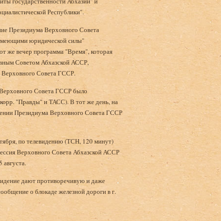
щиты государственности Абхазии" и
оциалистической Республики".
ние Президиума Верховного Совета
 имеющими юридической силы"
т же вечер программа "Время", которая
овным Советом Абхазской АССР,
а Верховного Совета ГССР.
а Верховного Совета ГССР было
рр. "Правды" и ТАСС). В тот же день, на
влении Президиума Верховного Совета ГССР
ентября, по телевидению (ТСН, 120 минут)
 сессия Верховного Совета Абхазской АССР
 августа.
левидение дают противоречивую и даже
общение о блокаде железной дороги в г.