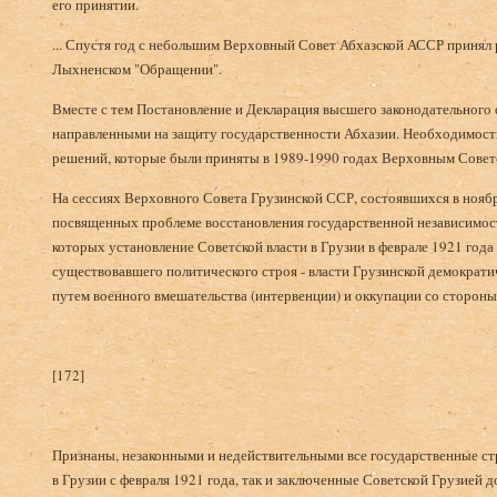
его принятии.
... Спустя год с небольшим Верховный Совет Абхазской АССР принял 
Лыхненском "Обращении".
Вместе с тем Постановление и Декларация высшего законодательного 
направленными на защиту государственности Абхазии. Необходимость
решений, которые были приняты в 1989-1990 годах Верховным Совет
На сессиях Верховного Совета Грузинской ССР, состоявшихся в ноябр
посвященных проблеме восстановления государственной независимост
которых установление Советской власти в Грузии в феврале 1921 года
существовавшего политического строя - власти Грузинской демократ
путем военного вмешательства (интервенции) и оккупации со сторон
[172]
Признаны, незаконными и недействительными все государственные с
в Грузии с февраля 1921 года, так и заключенные Советской Грузией