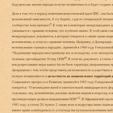
будущем еще многие народы получат независимость и будет создано 
Дело в том, что в период появления вильсоновской идеи ПНС, она была
колониальной зависимости. А эту борьбу, судя по специальной литера
9
сообщество пока признает
. К тому же в некоторых международных д
увязывается с правами человека, что особенно важно. В этой связи с
международных документов, в которых говорится о связях права наци
колониализма, и отчасти с правами человека. Например, в Декларации
колониальным странам и народам», принятой в 1960 году Генеральной 
“Подчинение народов иностранному игу и господству, и их эксплуата
10
человека, противоречит Уставу ООН
. В этом же документе, в стать
или репрессивные меры какого бы ни было характера, направленные 
прекращены с тем, чтобы представить им возможность осуществить в 
целостность их национальных территорий 
полную независимость и
Социального прогресса и Развития, принятой в 1965 году Генеральной
говорится: “О незамедлительной и окончательной ликвидации всех фо
отдельных лиц, колониализма, расизма, включая нацизм и апартеид, и 
12
противоречащих целям и направлениям ООН”
. В Африканской харти
1981 году, в статье 20, пункте 2, также ясно и недвусмысленно напи
имеют право освободиться от уз господства путем использования л