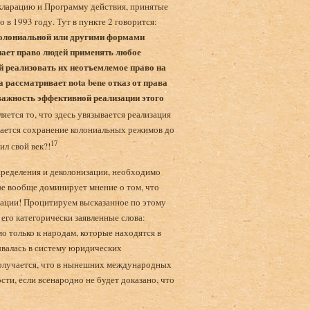
кларацию и Программу действия, принятые
в 1993 году. Тут в пункте 2 говорится:
колониальной или другими формами
нает право людей применять любое
й реализовать их неотъемлемое право на
рассматривает nota bene отказ от права
важность эффективной реализации этого
яется то, что здесь увязывается реализация
нается сохранение колониальных режимов до
17
ил свой век?!
пределения и деколонизации, необходимо
е вообще доминирует мнение о том, что
зации! Процитируем высказанное по этому
его категорически заявленные слова:
 только к народам, которые находятся в
дывалась в систему юридических
Получается, что в нынешних международных
ти, если всенародно не будет доказано, что