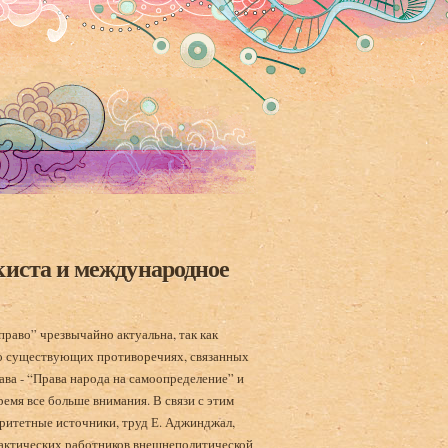
киста и международное
раво” чрезвычайно актуальна, так как
 о существующих противоречиях, связанных
а - “Права народа на самоопределение” и
ремя все больше внимания. В связи с этим
ритетные источники, труд Е. Аджинджал,
рактических работников внешнеполитической