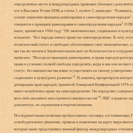
определенное место в международных правовых (базовых) документах
что в Высоком Уставе ООН, в статье 1, пункте 2, написано: “Развива
основе уважения принципа равноправия и самоопределения народов”. В 
3
говорится о принципе равноправия и самоопределения народов
. О П
пакте, принятом в 1966 году “Об экономических, социальных и культур
изложено: “Все народы имеют право на самоопределение. В силу этог
политический статус и свободно обеспечивают свое экономическое, с
мы так же читаем в Заключительном акте по безопасности и сотруднич
написано: “Исходя из принципа равноправия, и права народов распор
права в условиях полной свободы определять, когда и как они желаю
статус; без вмешательства извне осуществлять по своему усмотрению 
5
социальное и культурное развитие”
. И, наконец, процитируем инте
декларации прав народов, принятой Алжирской Конференцией 1976 год
имеет незыблемое право на самоопределение. Он определяет совершен
6
кого-либо внешнего иностранного вмешательства”
. ПНС отражено е
документах, но ограничимся перечисленными.
Последовательная политика прогрессивных сил мира, отстаивающих
освободительное движение, привела к появлению на карте мира многи
которые ныне представляют важный фактор международных отноше