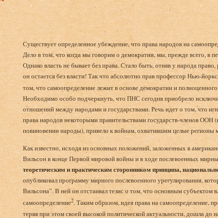
Существует определенное убеждение, что права народов на самоопре
Дело в том, что когда мы говорим о демократии, мы, прежде всего, в п
Однако власть не бывает без права. Стало быть, отняв у народа право,
он остается без власти! Так что абсолютно прав профессор Нью-йоркс
том, что самоопределение лежит в основе демократии и полноценног
Необходимо особо подчеркнуть, что ПНС сегодня приобрело исключи
отношений между народами и государствами. Речь идет о том, что игн
права народов некоторыми правительствами государств-членов ООН (
повиновении народы), привело к войнам, охватившим целые регионы 
Как известно, исходя из основных положений, заложенных в америк
Вильсон в конце Первой мировой войны и в ходе послевоенных мирн
теоретическим и практическим сторонником принципа, национальн
опубликовал программу мирного послевоенного урегулирования, котора
Вильсона”. В ней он отстаивал тезис о том, что основным субъектом 
2
самоопределение
. Таким образом, идея права на самоопределение, п
теряя при этом своей высокой политической актуальности, дошла до н