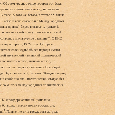
. Об этом красноречиво говорит тот факт,
ть дружеские отношения между нациями на
главе IX того же Устава, в статье 55, также
НС четко и ясно сказано и в Международном
ных правах”. Здесь в статье 1, пункте 1,
о права они свободно устанавливают свой
4
оциальное и культурное развитие”
. О ПНС
еству в Европе, 1975 года. Тут прямо
яжаться своей судьбой, все народы имеют
т свой внутренний и внешний политический
свое политическое, экономическое,
ресующую нас идею в изложении Всеобщей
а. Здесь в статье 5, сказано: “Каждый народ
но свободно свой политический статус, без
ще во многих международных политических
 ПНС и поддержавших национально-
х больших и малых новых государств,
7
ний
. Появление этих государств сыграло