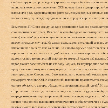
стабилизирующую роль в деле укрепления мира и безопасности всего 
национального самоопределения, ООН превратится в центр мировой ме
выполняло роль сдерживающего фактора международных силовых отно
настанет очередь международных войн за передел мировой метрополи
Безусловно, ПНС это международно признанное базовое право, котор
свои политические права. Вместе с тем необходимо констатировать то
плане) взаимообуславливающем мире национальное политическое сам
исключительных случаях. На самом деле, народ, желающий создать со
имеющий на это не только желание, но и необходимые политические, 
вероятности, может получить одобрение со стороны мирового сообщес
находится под колониальной властью, от которой желает избавления. 
народ может рассчитывать на свободу. Однако, международное сообще
предоставление тому или иному народу статуса государственного само
заинтересовано. Оно, порою, безо всяких на то оснований, отказывает
государств-членов ООН. К сожалению, нынешние правительства госу
8
одного абхазского автора, объединены неоколониальной идеей
. И, п
сопротивляются выходу любого народа из состава государств и обрет
очередь изменения территориальной целостности, прежде всего, собс
заживо похоронено нынешним политическим сообществом, что в буду
независимость и создание собственного государства?! По всей вероятно