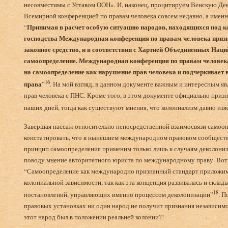
несовместимы с Уставом ООН». И, наконец, процитируем Венскую Де
Всемирной конференцией по правам человека совсем недавно, а именно 
Принимая в расчет особую ситуацию народов, находящихся под 
“
господства Международная конференция по правам человека приз
законное средство, и в соответствии с Хартией Объединенных Наци
самоопределение. Международная конференция по правам человека 
на самоопределение как нарушение прав человека и подчеркивает 
16
права
”
. На мой взгляд, в данном документе важным и интересным явл
прав человека с ПНС. Кроме того, в этом документе официально приз
наших дней, тогда как существуют мнения, что колониализм давно изж
Завершая пассаж относительно непосредственной взаимосвязи самоо
констатировать, что в нынешнем международном правовом сообществ
принцип самоопределения применим только лишь к случаям деколони
поводу мнение авторитетного юриста по международному праву. Вот 
“Самоопределение как международно признанный стандарт приложимо
колониальной зависимости, так как эта концепция развивалась и скла
18
постановлений, управляющих именно процессом деколонизации”
. 
правовых установках ни один народ не получит признания независимос
этот народ был в положении реальней колонии?!