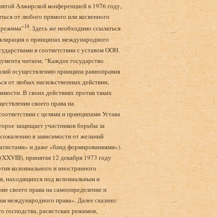
нятой Алжирской конференцией в 1976 году,
иться от любого прямого или косвенного
14
о режима”
. Здесь же необходимо ссылаться
екларация о принципах международного
ударствами в соответствии с уставом ООН.
кумента читаем; “Каждое государство
илий осуществлению принципа равноправия
ься от любых насильственных действии,
симости. В своих действиях против таких
ществления своего права на
соответствии с целями и принципами Устава
оторое защищает участников борьбы за
 сожалению в зависимости от желаний
ратистами» и даже «банд формированиями»).
XXVIII), принятая 12 декабря 1973 году
тив колониального и иностранного
ов, находящихся под колониальным и
ие своего права на самоопределение и
ам международного права». Далее сказано:
о господства, расистских режимов,