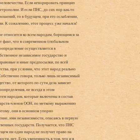
человечества. Если игнорировать принцип
трополии. И если ПНС, до сих пор как-то
шений, то в будущем, при его ослаблении,
и. К сожалению, этот процесс уже начался!
ое относится ко всем народам, борющимся за
т факт, что в современном (глобальном
оопределение осуществляется в
бственное независимое государство и
правовые и иные предпосылки, по всей
тва, при условии, что этот народ реально
Собственно говоря, только лишь независимый
ство, от которого по сути дела зависит
определения, не всегда в этом
 тем народам, которые включены в состав
дарств-членов ООН, по меткому выражению
оэтому, они в основном упорно
ение, ими независимости, опасаясь в первую
твенных государств. Получается, что ПНС
щем ни один народ не получит право на
сти, нет. Есть уверенность в том, что и в