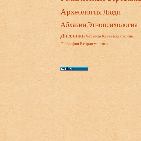
Археология
Люди
Абхазии
Этнопсихология
Дневники
Черкесы
Кавказская война
География
Вторая мировая