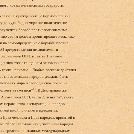
много новых независимых государств.
 связана, прежде всего, с борьбой против
туре, худо-бедно мировое политическое
окументах борьба против колониализма
читаю своим долгом процитировать несколько
и на самоопределение с борьбой против
 «О предоставлении независимости
Ассамблеей ООН, в статье 1, читаем:
ция является отрицанием основных прав
е 4 также написано: “Любые военные действия
против зависимых народов, должны быть
условиях мира и свободы свое право на
11
должна уважаться
”
. В Декларации же
 Ассамблеей ООН, часть 2, пункт “а”, также
рм неравенства, эксплуатации народов и
всякой иной политики и идеологии,
и Прав человека и Прав народов, принятой в
сано: “Колониальные или угнетенные народы
юбых средств, признанных международным