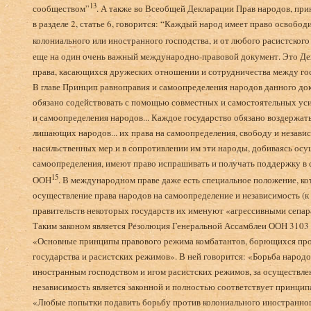
13
сообществом”
. А также во Всеобщей Декларации Прав народов, при
в разделе 2, статье 6, говорится: “Каждый народ имеет право освобод
колониального или иностранного господства, и от любого расистског
еще на один очень важный международно-правовой документ. Это Д
права, касающихся дружеских отношении и сотрудничества между гос
В главе Принцип равноправия и самоопределения народов данного до
обязано содействовать с помощью совместных и самостоятельных ус
и самоопределения народов... Каждое государство обязано воздержат
лишающих народов... их права на самоопределения, свободу и незави
насильственных мер и в сопротивлении им эти народы, добиваясь осу
самоопределения, имеют право испрашивать и получать поддержку в 
15
ООН
. В международном праве даже есть специальное положение, к
осуществление права народов на самоопределение и независимость (к
правительств некоторых государств их именуют «агрессивными сепа
Таким законом является Резолюция Генеральной Ассамблеи ООН 3103 (
«Основные принципы правового режима комбатантов, борющихся про
государства и расистских режимов». В ней говорится: «Борьба народ
иностранным господством и игом расистских режимов, за осуществлен
независимость является законной и полностью соответствует принцип
«Любые попытки подавить борьбу против колониального иностранног