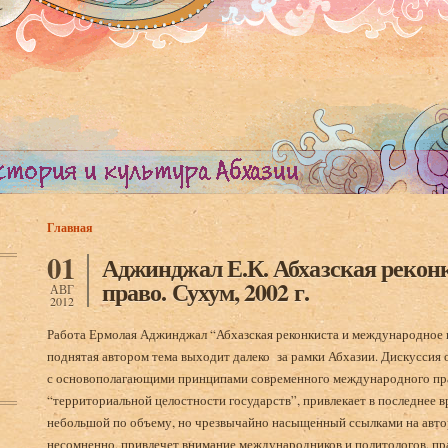
Главная
Вы здесь
01
Аджинджал Е.К. Абхазская рекон
право. Сухум, 2002 г.
АВГ
2012
Работа Ермолая Аджинджал “Абхазская реконкиста и международное п
поднятая автором тема выходит далеко за рамки Абхазии. Дискуссия
с основополагающими принципами современного международного прав
“территориальной целостности государств”, привлекает в последнее в
небольшой по объему, но чрезвычайно насыщенный ссылками на авто
несомненно, привлечет внимание международников и политологов, п