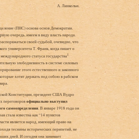
А. Линкольн.
деление (ПНС) основа основ Демократии.
ервую очередь, имеем в виду власть народа.
 распоряжаться своей судьбой, очевидно, что
кого университета Т. Франк, когда пишет о
1
о международного статуса государства
тельную злободневность в системе силовых
орирование этого естественного и законного
которые хотят держать под собою в рабском
мира.
анской Конституции, президент США Вудро
официально выступил
ых переговоров
ого самоопределения
. В январе 1918 года он
я стала известна как “14 пунктов
власти является народ, имеющий право на
роходя теснины исторических перипетий, не
аших дней. И сегодня она занимает