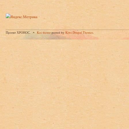
Проект ХРОНОС.
Koi theme
ported by
Kiwi Drupal Themes
.