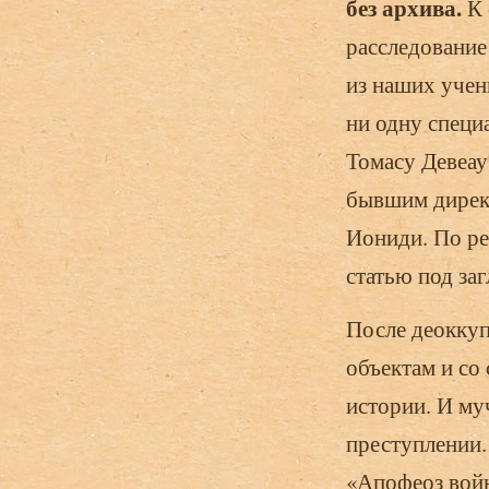
без архива.
К 
расследование
из наших учен
ни одну специ
Томасу Девеау
бывшим дирек
Иониди. По ре
статью под за
После деоккуп
объектам и со
истории. И му
преступлении.
«Апофеоз войн