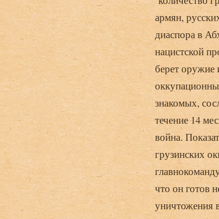
количество гр
армян, русских
диаспора в Аб
нацистской пр
берет оружие 
оккупационные
знакомых, сос
течение 14 ме
война. Показа
грузинских ок
главнокоманду
что он готов 
уничтожения 