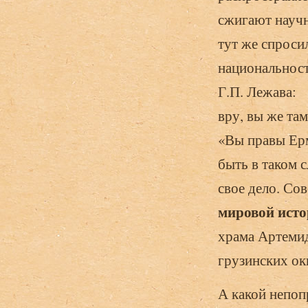
сжигают научн
тут же спроси
национальност
Г.П. Лежава: 
вру, вы же та
«Вы правы Ерм
быть в таком 
свое дело. С
мировой ист
храма Артемид
грузинских ок
А какой непоп