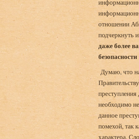
информационна
информационно
отношении Абх
подчеркнуть и
даже более в
безопасности 
Думаю, что на
Правительству
преступления 
необходимо н
данное престу
помехой, так 
характера. Сл