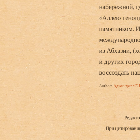
набережной, г
«Аллею геноц
памятником. И
международног
из Абхазии, (х
и других город
воссоздать на
Author:
Аджинджал Е.
Нижний колонтитул
Редакт
При цитировании 