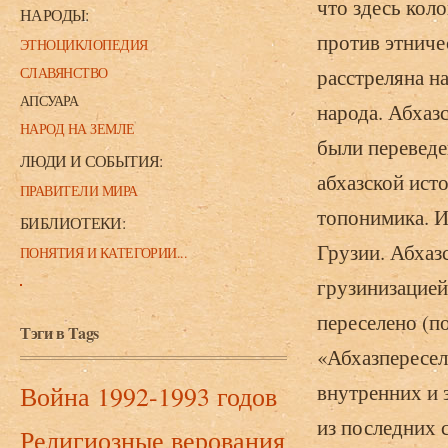
что здесь кол
НАРОДЫ:
против этниче
ЭТНОЦИКЛОПЕДИЯ
СЛАВЯНСТВО
расстреляна на
АПСУАРА
народа. Абхаз
НАРОД НА ЗЕМЛЕ
были переведе
ЛЮДИ И СОБЫТИЯ:
абхазской ист
ПРАВИТЕЛИ МИРА
топонимика. И
БИБЛИОТЕКИ:
Грузии. Абхаз
ПОНЯТИЯ И КАТЕГОРИИ...
грузинизацией
переселено (п
Тэги в Tags
«Абхазпересел
внутренних и 
Война 1992-1993 годов
из последних 
Религиозные верования