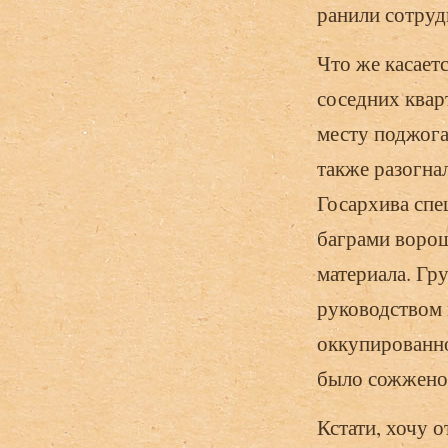
ранили сотруд
Что же касает
соседних квар
месту поджога 
также разогна
Госархива сп
баграми ворош
материала. Гр
руководством 
оккупированно
было сожжено 
Кстати, хочу 