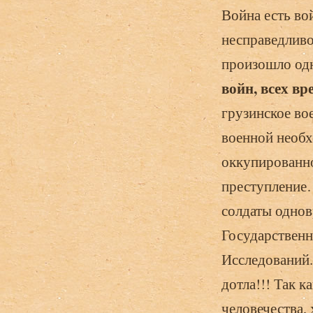
Война есть во
несправедливо
произошло о
войн, всех вр
грузинское во
военной необх
оккупированно
преступление…
солдаты однов
Государственн
Исследований.
дотла!!! Так к
человечества, 