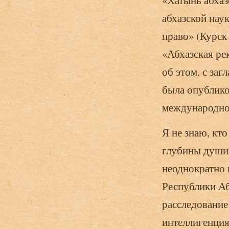
«Хатынь абхаз
абхазской нау
право» (Курск 
«Абхазская ре
об этом, с за
была опублико
международног
Я не знаю, кто
глубины души 
неоднократно 
Республики Аб
расследование
интеллигенция 