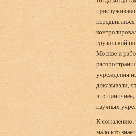
тогда когда т
прислуживавши
передвигаться 
контролировал
грузинский пи
Москве и рабо
распространил
учреждения из
доказывали, ч
что циничнее,
научных учре
К сожалению, 
мало кто знае