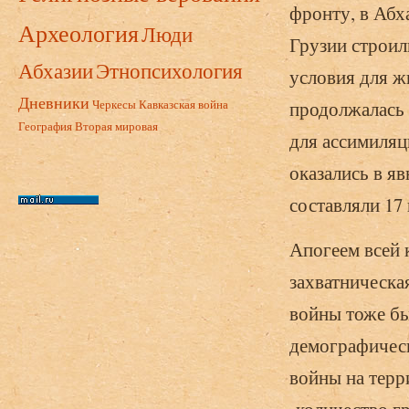
фронту, в Абх
Археология
Люди
Грузии строил
Абхазии
Этнопсихология
условия для ж
Дневники
Черкесы
Кавказская война
продолжалась 
География
Вторая мировая
для ассимиляци
оказались в я
составляли 17
Апогеем всей 
захватническа
войны тоже бы
демографическ
войны на терр