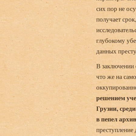
сих пор не ос
получает срок
исследователь
глубокому убе
данных престу
В заключении 
что же на сам
оккупированно
решением уч
Грузии, сред
в пепел архи
преступление 