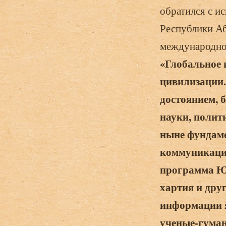
обратился с и
Республики Аб
международно-
«Глобальное 
цивилизации.
достоянием, 
науки, полити
ныне фундаме
коммуникацио
программа Ю
хартия и дру
информации я
ученые-гума