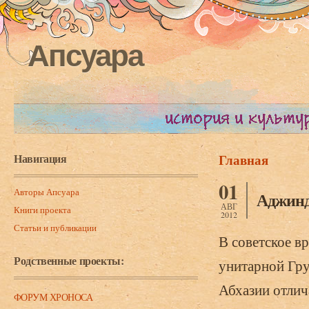
Апсуара
Навигация
Главная
Вы здесь
01
Авторы Апсуара
Аджинд
АВГ
Книги проекта
2012
Статьи и публикации
В советское в
Родственные проекты:
унитарной Гру
Абхазии отлич
ФОРУМ ХРОНОСА