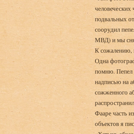
человеческих 
подвальных от
соорудил пепе
МВД) и мы сня
К сожалению, 
Одна фотограф
помню. Пепел 
надписью на а
сожженного аб
распространи
Фааре часть и
объектов я пис