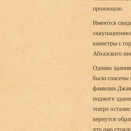
произошло.
Имеются свиде
оккупационног
канистры с го
Абхазского ин
Однако здания
были спасены 
фамилии Джаян
поджоге здания
театре осталис
вернутся обрат
что оно стоял