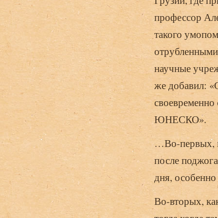
Грузии, где п
профессор Але
такого умопом
отрубленными 
научные учреж
же добавил: «
своевременно 
ЮНЕСКО».
…Во-первых, к
после поджога
дня, особенно
Во-вторых, ка