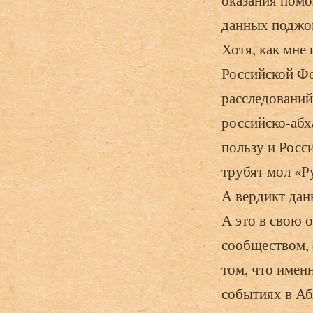
оказания помо
данных поджог
Хотя, как мне
Российской Ф
расследований
российско-абх
пользу и Росс
трубят мол «Р
А вердикт дан
А это в свою 
сообществом,
том, что имен
событиях в Аб