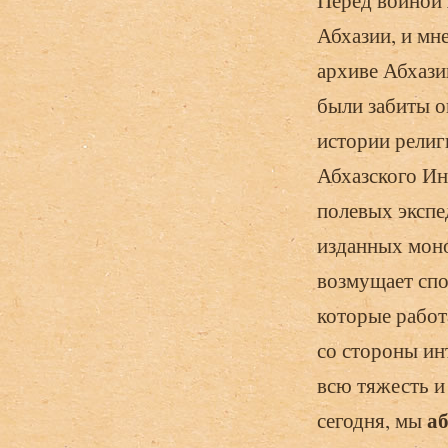
Перед войной 
Абхазии, и мн
архиве Абхази
были забиты о
истории религ
Абхазского Ин
полевых экспе
изданных моно
возмущает спо
которые работ
со стороны ин
всю тяжесть и
аб
сегодня, мы