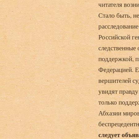
читателя возн
Стало быть, н
расследование
Российской ге
следственные 
поддержкой, п
Федерацией. Е
вершителей су
увидят правду
только поддер
Абхазии миров
беспрецедентн
следует объя