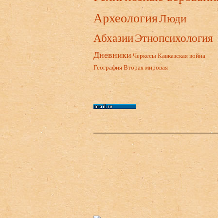
Археология
Люди
Абхазии
Этнопсихология
Дневники
Черкесы
Кавказская война
География
Вторая мировая
Нижний колонтитул