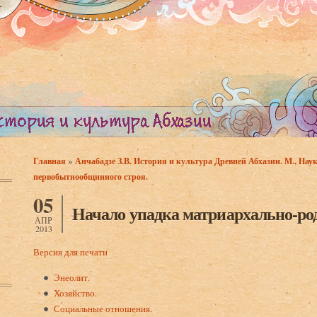
»
Главная
Анчабадзе З.В. История и культура Древней Абхазии. М., Наук
Вы здесь
первобытнообщинного строя.
05
Начало упадка матриархально-род
АПР
2013
Версия для печати
Энеолит.
Хозяйство.
Социальные отношения.