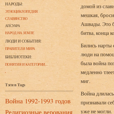
НАРОДЫ:
домой из слав
ЭТНОЦИКЛОПЕДИЯ
мешкая, броси
СЛАВЯНСТВО
Ашвады. Это б
АПСУАРА
битва, конца 
НАРОД НА ЗЕМЛЕ
ЛЮДИ И СОБЫТИЯ:
Бились нарты с
ПРАВИТЕЛИ МИРА
люди на помощ
БИБЛИОТЕКИ:
была война по
ПОНЯТИЯ И КАТЕГОРИИ...
медленно тлеет
миг.
Тэги в Tags
Война длилась 
Война 1992-1993 годов
признавали се
Религиозные верования
уже не могли.