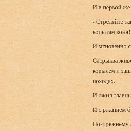
И в первой же 
- Стреляйте та
копытам коня!
И мгновенно ст
Сасрыква живо
ковылем и заш
походах.
И ожил славны
И с ржанием б
По-прежнему л