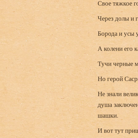
Свое тяжкое го
Через долы и г
Борода и усы у
А колени его 
Тучи черные м
Но герой Саср
Не знали велик
душа заключен
шашки.
И вот тут при