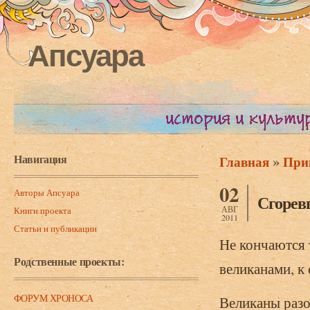
Апсуара
Навигация
»
Главная
При
Вы здесь
02
Авторы Апсуара
Сгорев
АВГ
Книги проекта
2011
Статьи и публикации
Не кончаются 
Родственные проекты:
великанами, к
ФОРУМ ХРОНОСА
Великаны разо