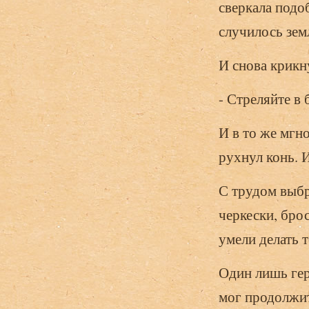
сверкала подо
случилось зем
И снова крикн
- Стреляйте в
И в то же мгн
рухнул конь. И
С трудом выбр
черкески, брос
умели делать 
Один лишь гер
мог продолжит