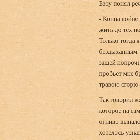
Бзоу понял ре
- Конца войне 
жить до тех по
Только тогда 
бездыханным. 
зашей попрочне
пробьет мне бр
травою сгорю 
Так говорил ко
которое на са
огниво выпало
хотелось узнат