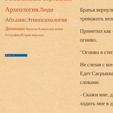
Археология
Люди
Братья вернул
тревожить вел
Абхазии
Этнопсихология
Дневники
Черкесы
Кавказская война
Приметил как 
География
Вторая мировая
огниво.
"Огниво в сте
Не слезая с к
Едет Сасрыква
словами:
- Скажи мне, 
ходить мне в 