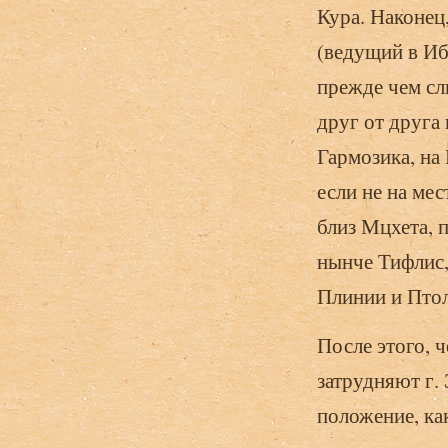
Кура. Наконец,
(ведущий в Иб
прежде чем сл
друг от друга
Гармозика, на 
если не на ме
близ Мцхета, п
нынче Тифлис,
Плинии и Пто
После этого, 
затрудняют г.
положение, ка