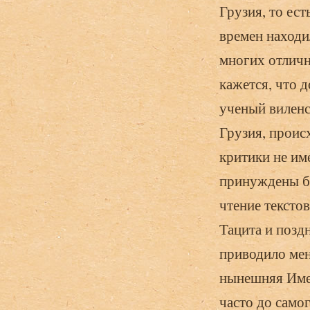
Грузия, то ест
времен находи
многих отличн
кажется, что 
ученый виленс
Грузия, проис
критики не им
принуждены бы
чтение тексто
Тацита и позд
приводило мен
нынешняя Имер
часто до само