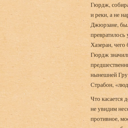
Гюрдж, собира
и реки, а не н
Джюрзане, был
превратилось 
Хазеран, чего
Гюрдж значили
предшественн
нынешней Груз
Страбон, «лю
Что касается д
не увидим не
противное, мо