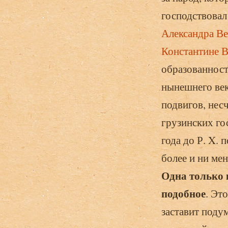
господствовал
Александра Ве
Константине 
образованности
нынешнего век
подвигов, нес
грузинских гос
года до Р. X. 
более и ни ме
Одна только 
подобное
. Эт
заставит поду