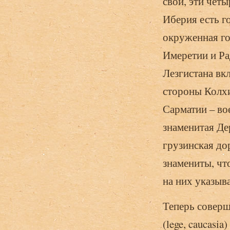
свои, эти чет
Иберия есть го
окруженная го
Имеретии и Ра
Лезгистана вк
стороны Колхи
Сарматии – во
знаменитая Де
грузинская до
знамениты, чт
на них указыва
Теперь соверше
(lege, caucasia