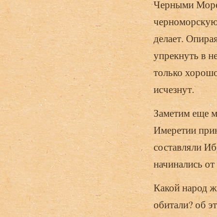
Черными Морем
черноморскую 
делает. Опира
упрекнуть в не
только хорошо
исчезнут.
Заметим еще 
Имеретии прин
составляли Иб
начинались от 
Какой народ ж
обитали? об э