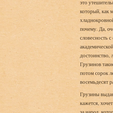
это утешитель
который, как 
хладнокровной
почему. Да, о
словесность с
академической
достоинство, 
Грузинов таки
потом сорок ле
восемьдесят ра
Грузины выдаю
кажется, хоче
за народ, кото