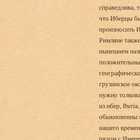
справедлива, 
что Иберцы бы
произносить Ив
Римляне также 
нынешнем назв
положительный
географическо
грузинское ок
нужно толкова
из ибер, Iberi
обыкновенны и
нашего времен
рядом с Имере