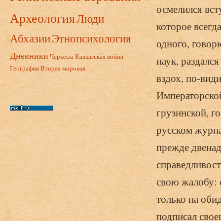
осмелился вст
Археология
Люди
которое всегд
Абхазии
Этнопсихология
одного, говор
Дневники
Черкесы
Кавказская война
наук, раздалс
География
Вторая мировая
вздох, по-вид
Императорской
грузинской, го
русском журна
прежде двенад
справедливост
свою жалобу: 
только на оби
подписал свое