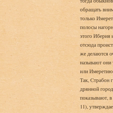
тогда обыкнов
обращать вним
только Имерет
полосы нагорн
этого Иберия и
отсюда проист
же делаются о
называют они 
или Имеретию,
Так, Страбон 
дрянной город
показывают, в
11), утвержда