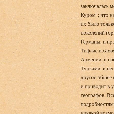
заключалась м
Куром"; что н
их было тольк
поколений гор
Германы, и про
Тифлис и сама
Армении, и на
Турками, и не
другое общее 
и приводит в 
географов. Все
подробностями
никакой возмо