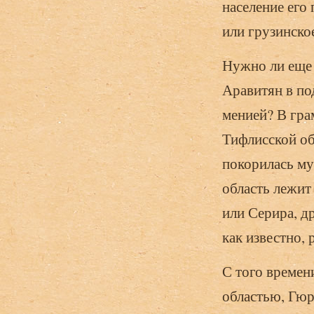
население его
или грузинско
Нужно ли еще 
Аравитян в по
менией? В гра
Тифлисской об
покорилась му
область лежит
или Серира, д
как известно, 
С того времен
областью, Гюр