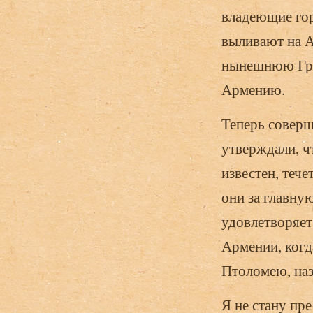
владеющие гор
выливают на А
нынешнюю Груз
Армению.
Теперь соверш
утверждали, ч
известен, тече
они за главну
удовлетворяет 
Армении, когд
Птоломею, наз
Я не стану пр