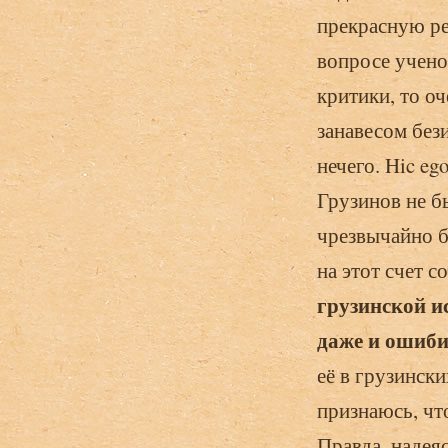
прекрасную рев
вопросе учено
критики, то о
занавесом без
нечего. Hic ego
Грузинов не б
чрезвычайно б
на этот счет 
грузинской и
даже и ошиби
её в грузински
признаюсь, что
Правда, надея