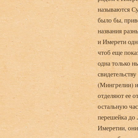
называются Су
было бы, приве
названия разны
и Имерети одн
чтоб еще пока
одна только н
свидетельству
(Мингрелии) и
отделяют ее о
остальную час
перешейка до 
Имеретии, они