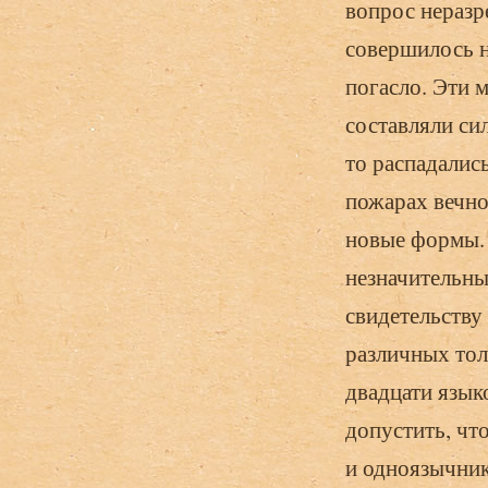
вопрос неразр
совершилось н
погасло. Эти 
составляли си
то распадалис
пожарах вечной
новые формы.
незначительны
свидетельству
различных тол
двадцати языко
допустить, чт
и одноязычник