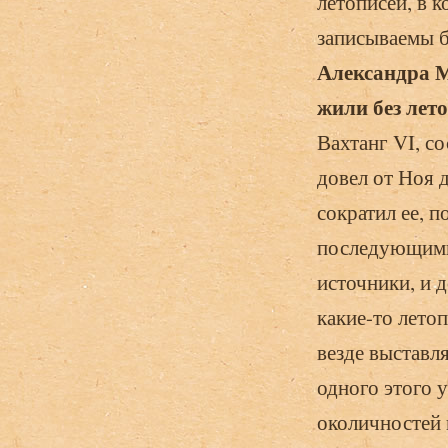
летописей, в 
записываемы б
Александра М
жили без лет
Вахтанг VI, с
довел от Ноя д
сократил ее, п
последующими 
источники, и д
какие-то летоп
везде выставл
одного этого 
околичностей