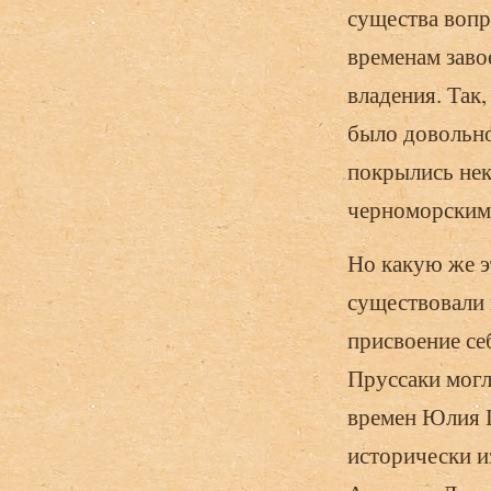
существа вопр
временам заво
владения. Так
было довольно
покрылись нек
черноморским
Но какую же э
существовали 
присвоение се
Пруссаки могли
времен Юлия Ц
исторически и