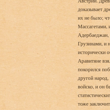
Австрии. Древ
доказывает др
их не было; ч
Массагетами, 
Адербаеджан, 
Грузинами, и 
исторически о
Аравитяне взя
покорился поб
другой народ,
войско, и он б
статистически
тоже заключит