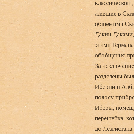
классической 
жившие в Скиф
общее имя Ски
Дакии Даками,
этими Германа
обобщения при
За исключение
разделены был
Иберии и Алба
полосу прибре
Иберы, помеща
перешейка, ко
до Лезгистана