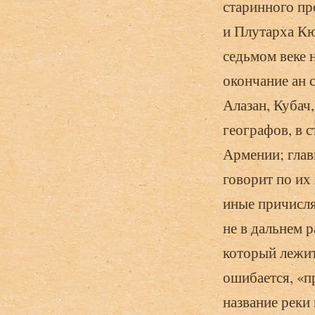
старинного пр
и Плутарха Кюр
седьмом веке 
окончание ан 
Алазан, Кубач
географов, в 
Армении; главн
говорит по их
иные причисля
не в дальнем 
который лежит
ошибается, «п
название реки