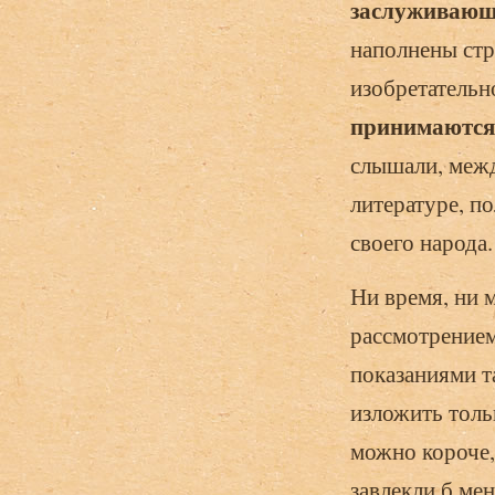
заслуживающи
наполнены стр
изобретатель
принимаются
слышали, межд
литературе, п
своего народа.
Ни время, ни 
рассмотрением
показаниями т
изложить тольк
можно короче,
завлекли б мен