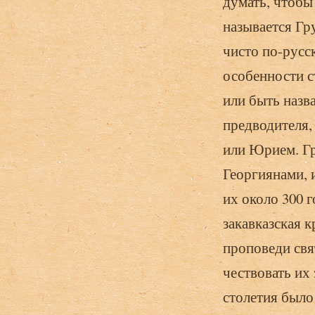
думать, чтобы
называется Гр
чисто по-русс
особенности с
или быть назв
предводителя,
или Юрием. Гр
Георгиянами, 
их около 300 
закавказская 
проповеди свя
чествовать их
столетия было