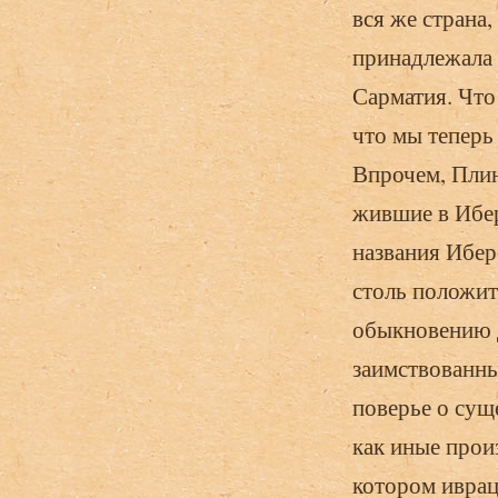
вся же страна
принадлежала 
Сарматия. Что 
что мы теперь
Впрочем, Пли
жившие в Ибер
названия Ибер
столь положит
обыкновению д
заимствованны
поверье о сущ
как иные прои
котором иврац