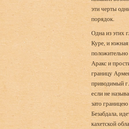
эти черты одн
порядок.
Одна из этих 
Куре, и южная
положительно 
Аракс и прост
границу Армен
приводимый г.
если не называ
зато границею
Безабдала, иде
кахетской обла