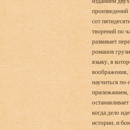
изданием двух
произведений 
сот пятидесят
творений по ч
развивает пер
романов грузи
языку, в кото
воображения, 
научиться по-г
прилежанием, 
останавливает
когда дело иде
истории, и бо