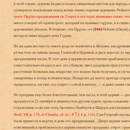
в этой стране, церковь Бедия осталась священным местом для народа, 
суеверного поклонения перед всеми этими старыми церквами. Рейнеггс
гроту Ogginn празднования св. Георга и его чудо; возможно также, чт
много говорит об одном гроте, который он называет ogginn, и в связи
[164]
церемониях абхазов. Я полагаю, что Ogginn это
Ochums [Окум], 
которую ниже впадает река Гудава.
Но ни одна местность такого рода не знаменита в Абхазии, как древня
ручья того же имени, между Гализгой и Цорикой, в двух верстах от мо
празднования пасхи. В этот день к церкви величественно приближался
самостоятельно входил в нее; его убивали; мясо раздавали присутств
расстояние больным, как лекарство; его можно было получить, в случ
священника и всегда в свежем виде. Незадолго до моего приезда стар
прекратилось, он унес его секрет с собой в могилу, — и даже самая сл
Но праздник еще более блистательный, чем пасха, в этой церкви — ден
празднуется 21 октября и знаменуется другим чудом; происхождение 
отдаленным, если уже отец Архангел Ламберти и Шардэн рассказываю
0
Nord, VII, p. 170, et-Chardin, id.
in—8
, t. I. p. 1
10
). Сам Георгий спуск
были принести в жертву в день его празднования... Двери церкви запеч
осмелившийся приблизиться к церкви накануне праздника, умрет, сраже