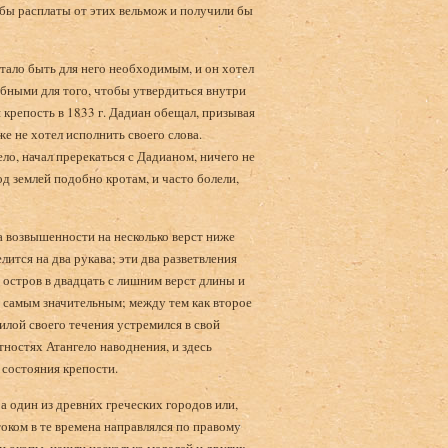
 бы расплаты от этих вельмож и получили бы
тало быть для него необходимым, и он хотел
добными для того, чтобы утвердиться внутри
 крепость в 1833 г. Дадиан обещал, призывая
е не хотел исполнить своего слова.
ло, начал пререкаться с Дадианом, ничего не
 землей подобно кротам, и часто болели,
на возвышенности на несколько верст ниже
лится на два рукава; эти два разветвления
 остров в двадцать с лишним верст длины и
о самым значительным; между тем как второе
илой своего течения устремился в свой
стностях Атангело наводнения, и здесь
 состояния крепости.
ра один из древних греческих городов или,
током в те времена направлялся по правому