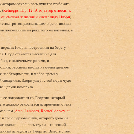
в котором сохранилось чувство глубокого
 (
Reineggs, II, p. 12. Этот автор относит к
о он смешал названия и имел в виду Илори
)
 с этим гротом рассказывает о религиозных
расположенный на реке того же названия, в
я церковь Илори, построенная на берегу
ря. Сюда стекается население для
 бык, с золочеными рогами, и
ующим, рассылая иногда на очень далекое
ае необходимости, в любое время у
ый священник Илори умер; с той поры чудо
ава церкви померкла.
ь ее покровителя св. Георгия, который
его должно относиться ко временам очень
т о нем (
Arch. Lamberti, Recueil de voy. au
ал в свою церковь быка, которого должны
атывались; носились слухи, что всякий,
нный взглядом св. Георгия. Вместе с тем,