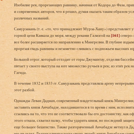
Изобилие рек, прорезающих равнину, начиная от Кодора до Фаза, при
и современных авторов, что я решил, думая оказать таким образом ус
различных названий.
Самурзакань (т. е. «то, что принадлежит Мурза-Хану») представляет
[161]
горной цепи Кавказа до моря, между реками Гализгой на
северо-
все более расширяется по направлению к Мингрелии. В глубине взды
прорезая гладь равнины и незаметно сливаясь с подножьем высоких ю
Большой отрог, который отходит от горы Джумантау, отделяя бассейн 
питает у своего выступа на юге множество ручьев и рек; из этих рек 
Гагида.
В течение 1832 и 1833 гг. Самурзакань представляла арену непрерывно
этот разбой.
Однажды Леван Дадиан, современный владетельный князь Мингрелии,
заставить князя Анчабадзе, находившегося в то время с ним, исполнить
ссылаясь на то, что это не соответствовало бы его достоинству, как о
этого отказа, схватил палку, чтобы ударить князя, но последний защи
еще большее бешенство. Также разгоряченный Анчабадзе метнул в Дад
его не задел. Дадиан кликнул тогда своих людей; князя Анчабадзе схва