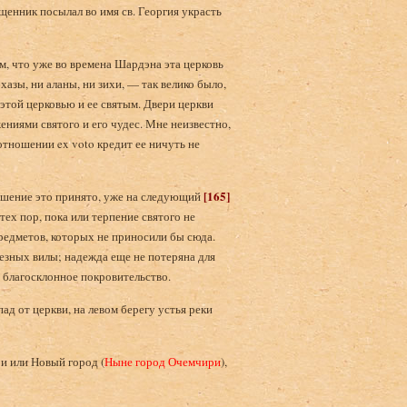
щенник посылал во имя св. Георгия украсть
м, что уже во времена Шардэна эта церковь
хазы, ни аланы, ни зихи, — так велико было,
этой церковью и ее святым. Двери церкви
иями святого и его чудес. Мне неизвестно,
 отношении ex voto кредит ее ничуть не
[165]
иношение это принято, уже на следующий
 тех пор, пока или терпение святого не
предметов, которых не приносили бы сюда.
лезных вилы; надежда еще не потеряна для
е благосклонное покровительство.
ад от церкви, на левом берегу устья реки
и или Новый город (
Ныне город Очемчири
),