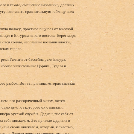
вело к такому смешению названий у древних
лугу, составить сравнительную таблицу всех
 узкую полосу, простирающуюся от высокой
западе и Енгуром на юго-востоке. Берег моря
маются холмы, небольшие возвышенности,
рских террас.
реки Гализги от бассейна реки Енгура,
наиболее значительные Цорика, Гудава и
го разбоя. Вот та причина, которая вызвала
 немного разгоряченный вином, хотел
 одно дело, от которого он отказался,
фицера русской службы. Дадиан, вне себя от
тил себя кинжалом. Это привело Дадиана в
иана своим кинжалом, который, к счастью,
тили, и Дадиан приказал запереть его в одну