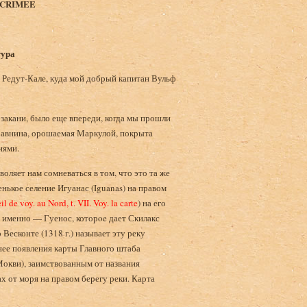
 CRIMEE
гура
 Редут-Кале, куда мой добрый капитан Вульф
закани, было еще впереди, когда мы прошли
равнина, орошаемая Маркулой, покрыта
иями.
оляет нам сомневаться в том, что это та же
нькое селение Игуанас (Iguanas) на правом
l de voy. au Nord, t. VII. Voy. la carte
) на его
а именно — Гуенос, которoe дает Скилакс
 Весконте (1318 г.) называет эту реку
анее появления карты Главного штаба
 Мокви), заимствованным от названия
х от моря на правом берегу реки. Карта