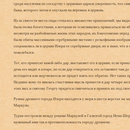
среди населения по соседству с церковью царила уверенность, что свя
быка, которого затем и опускали на веревках в церковь.
Из-за святости места сюда стекалось множество приношений; мы види
была полна богатствами, к которым не осмеливались прикасаться ни аб
несмотря на разбойничью жизнь этих народов, их благоговение перед 
были обиты массивными серебряными листами с рельефными изображен
сохранились ли в церкви Илори ее серебряные двери, но я знаю, что в
поколебался.
Тот, кто приносит какой-либо дар, выставляет его в церкви; если пр
день его видят в алтаре, но если дар отвергается, его оставляют там до
истощится или жертвователь не придет взять его обратно. Нет таких 
Недавно кому-то явилась счастливая мысль принести в дар четыре же
этих вил, и святому Георгу придется смягчиться и принять их под сво
Руины древнего города Илори находятся у моря в шести верстах на зап
Маркулы.
Турки построили между реками Маркулой и Гализгой город Иени-Шер
названный ими так в противоположность городу древнему.