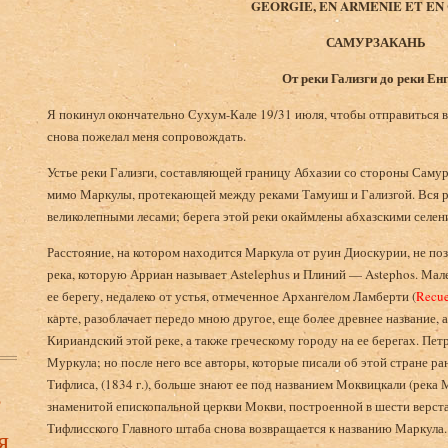
GEORGIE, EN ARMENIE ET EN
САМУРЗАКАНЬ
От реки Гализги до реки Ен
Я покинул окончательно Сухум-Кале 19/31 июля, чтобы отправиться в
снова пожелал меня сопровождать.
Устье реки Гализги, составляющей границу Абхазии со стороны Самур
мимо Маркулы, протекающей между реками Тамуиш и Гализгой. Вся 
великолепными лесами; берега этой реки окаймлены абхазскими селен
Расстояние, на котором находится Маркула от руин Диоскурии, не позв
река, которую Арриан называет Astelephus и Плиний — Astephos. Мале
ее берегу, недалеко от устья, отмеченное Архангелом Ламберти (
Recuei
карте, разоблачает передо мною другое, еще более древнее название, 
Кириандский этой реке, а также греческому городу на ее берегах. Петр
Муркула; но после него все авторы, которые писали об этой стране р
Тифлиса, (1834 г.), больше знают ее под названием Моквицкали (река
в
знаменитой епископальной церкви Мокви, построенной в шести верста
Тифлисского Главного штаба снова возвращается к названию Маркула.
я