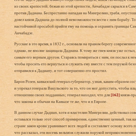
из своих крепостей; бежав из этой крепости, Анчабадзе скрылся в Сам
против Дадиана. Беспрестанно нападая на Мингрелию, грабя, опустоша
довел князя Дадиана до полной невозможности вести с ним борьбу. То
настойчивой просьбой прийти ему на помощь и охранять границы Сам
Анчабадзе.
Русские в это время, в 1832 г., основали на правом берегу современно
однако, не вполне защищала Дадиана. К тому же гнев князя уже остыл, 
самым его верным другом. Стараясь помириться с ним, он послал к не
чтобы просить его вернуться и служить ему вместе с тем порукой безо
отправился к Дадиану, и тот совершенно его простил.
Барон Розен, кавказский генерал-губернатор, узнав, каким образом с
и упрекал генерала Вакульского за то, что он мог допустить, чтобы вл
[162]
отношении своих подданных; генерал находил, что для
князя-пра
что законы и обычаи на Кавказе те же, что и в Европе.
В данном случае Дадиан, хотя и властелин Мингрелии, действовал сов
оставался только этот способ примирения, единственно ценный, так ка
стране закон крови уравнивает всех людей и составляет основу всего п
что рассказал, эти восемь вельмож служили порукой неприкосновеннос