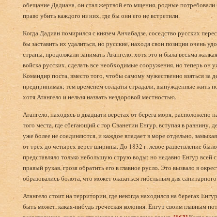
обещание Дадиана, он стал жертвой его мщения, родные потребовали
право убить каждого из них, где бы они его не встретили.
Когда Дадиан помирился с князем Анчабадзе, соседство русских перес
бы заставить их удалиться, но русские, находя свои позиции очень у
страны, продолжали занимать Атангело, хотя это и была весьма жалкая
войска русских, сделать все необходимые сооружения, но теперь он уж
Командир поста, вместо того, чтобы самому мужественно взяться за де
предпринимая; тем временем солдаты страдали, вынужденные жить под
хотя Атангело и нельзя назвать нездоровой местностью.
Атангело, находясь в двадцати верстах от берега моря, расположено 
того места, где сбегающий с гор Сванетии Енгур, вступая в равнину, де
уже более не соединяются, и каждое впадает в море отдельно, замыкая
от трех до четырех верст ширины. До 1832 г. левое разветвление был
представляло только небольшую струю воды; но недавно Енгур всей с
правый рукав, грозя обратить его в главное русло. Это вызвало в окре
образовались болота, что может оказаться гибельным для санитарного
Атангело стоит на территории, где некогда находился на берегах Енгу
быть может, какая-нибудь греческая колония. Енгур своим главным по
[163]