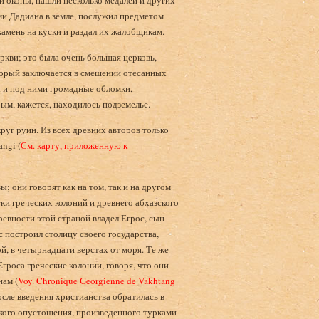
и окопы, нашли несколько медалей и других
и Дадиана в земле, послужил предметом
камень на куски и раздал их жалобщикам.
ркви; это была очень большая церковь,
торый заключается в смешении отесанных
 и под ними громадные обломки,
ым, кажется, находилось подземелье.
руг руин. Из всех древних авторов только
ngi (
См. карту, приложенную к
; они говорят как на том, так и на другом
ки греческих колоний и древнего абхазского
древности этой страной владел Егрос, сын
с построил столицу своего государства,
й, в четырнадцати верстах от моря. Те же
Егроса греческие колонии, говоря, что они
нам (
Voy. Chronique Georgienne de Vakhtang
после введения христианства обратилась в
окого опустошения, произведенного турками