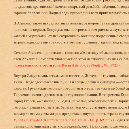
разветвлению, куда он стремится и в настоящее время.
Когда рыл
предметов; драгоценный камень, покрытый резьбой, найденный людьм
горячих пререканий; Дадиан ради примирения всех приказал разбить 
В Атангело также находятся значительных размеров руины древней це
похожая на церковь Пицунды; она построена в том римском вкусе, ко
камней с кирпичами; от нее сохранились большие подвешенные своды
загромождающие внутренность этого разрушенного здания, под котор
Селение Атангело приютилось, согласно абхазскому обыкновению, вок
отец Архангел Ламберти упоминает об этой местности, называя ее Sata
повествованию этого автора. Recueil de voy. au Nord, t, VII, 1725
).
Внутри Самурзакань весьма мало известна. Жители — грузины и абхазы
языке. Везде здесь рассеяны руины и следы древней культуры — остат
царства. Грузинские летописи говорят нам о том, что уже в глубокой 
Таргамоса, самого древнего царя грузинской нации. В те времена Егро
город Егреси, — в наши дни Бедия, на холме, омываемом рекой Цорико
летописи указывают на этих берегах только спустя много веков после 
завладели всеми устьями рек, предоставив внутренность страны грузи
V, dans le Voy de J. Klaproth au Caucase, ed. all., t II, p. 69 et 97
). Бедия 
резиденцию епископа с титулом Беделийского. Покинутая после жест