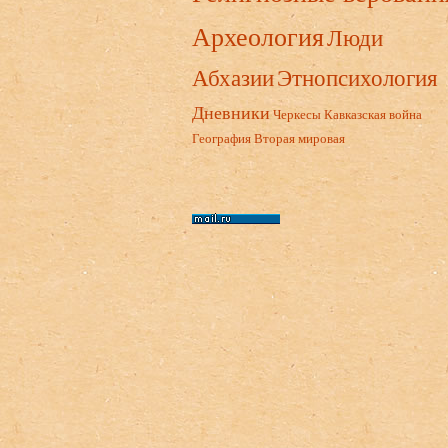
Археология
Люди
Абхазии
Этнопсихология
Дневники
Черкесы
Кавказская война
География
Вторая мировая