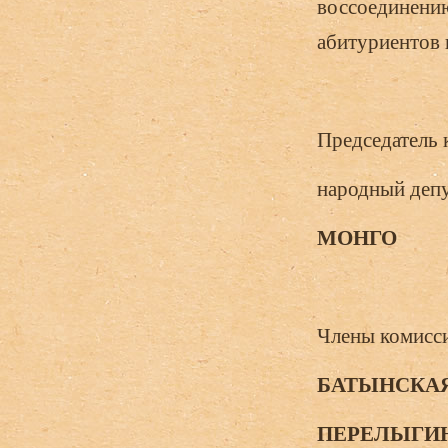
воссоединению
абитуриентов н
Председатель 
наро
МОНГО
Члены комисс
БАТЫНСКА
ПЕРЕЛЫГИ