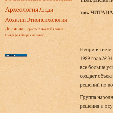
Археология
Люди
тов. ЧИТАН
Абхазии
Этнопсихология
Дневники
Черкесы
Кавказская война
География
Вторая мировая
Непринятие ме
1989 года №34
все больше ус
создает объек
решений по в
Группа народн
решения и осу