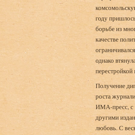
комсомольскую
году пришлось
борьбе из мно
качестве поли
ограничивался
однако втянула
перестройкой 
Получение дип
роста журнали
ИМА-пресс, с 
другими издан
любовь. С вес