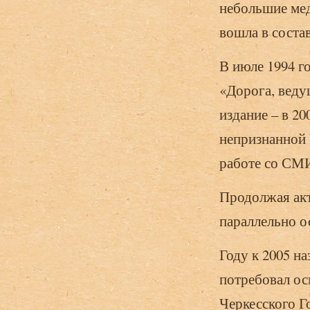
небольшие ме
вошла в соста
В июле 1994 г
«Дорога, веду
издание – в 20
непризнанной 
работе со С
Продолжая акт
параллельно о
Году к 2005 н
потребовал ос
Черкесского Г