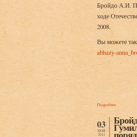
Бройдо А.И. П
ходе Отечеств
2008.
Вы можете так
abhazy-anna_br
Подробнее
о Бройдо А
народа Абха
Бройд
03
Гумил
НОЯ
поряд
2011