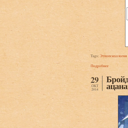
Tags:
Этнопсихология
Подробнее
о Бройдо А.
Бройд
29
ацана
ОКТ
2014