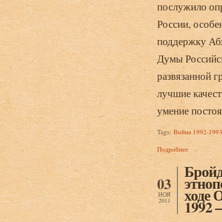
послужило оп
России, особе
поддержку Абх
Думы Российск
развязанной г
лучшие качест
умение постоят
Tags:
Война 1992-1993
Подробнее
о Бройдо А.
абхазов.
Бройд
этноп
03
ходе 
НОЯ
2011
1992 –