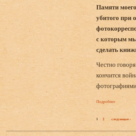
Памяти моего
убитого при 
фотокорреспо
с которым мы
сделать книжк
Честно говоря
кончится война
фотографиями
Подробнее
о Анна Брой
1
2
следующая ›
Страницы