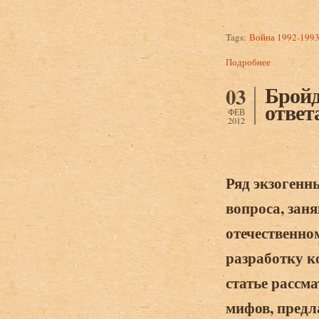
Tags:
Война 1992-1993
Подробнее
о Бройдо А.
1992-1993 г
Бройд
03
ответ
ФЕВ
2012
Ряд экзогенн
вопроса, заня
отечественно
разработку к
статье рассм
мифов, предл