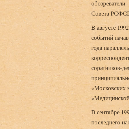
обозреватели 
Совета РСФСР
В августе 1992
событий начав
года параллел
корреспондент
соратников-де
принципиально
«Московских н
«Медицинской 
В сентябре 199
последнего на