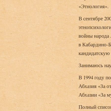
«Этнология».
В сентябре 2
этнопсихологи
войны народа 
в Кабардино-Б
кандидатскую 
Занимаюсь нау
В 1994 году п
Абхазия «За о
Абхазии «За м
Полный списо