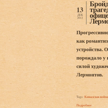
Бройд
траге
13
офице
ДЕК
2012
Лермо
Прогрессивно
как романти
устройства. 
порождало у 
силой художе
Лермонтов.
Tags:
Кавказская война
Подробнее
о Бройдо А.