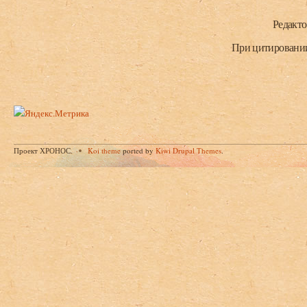
Нижний колонтитул
Редакт
При цитировании 
Проект ХРОНОС.
Koi theme
ported by
Kiwi Drupal Themes
.