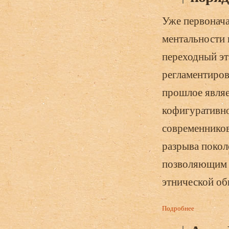
Уже первонача
ментальности 
переходный эт
регламентиров
прошлое являе
кофигуративно
современников
разрыва покол
позволяющим 
этнической об
Подробнее
о Бройдо А.
проблемы).