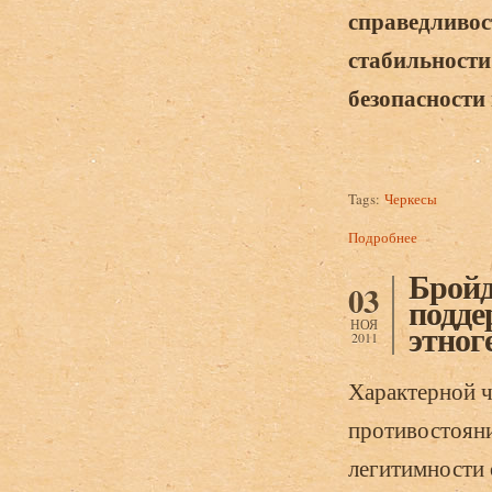
справедливос
стабильности
безопасности
Tags:
Черкесы
Подробнее
о Бройдо А.
Бройд
03
подде
НОЯ
этног
2011
Характерной ч
противостояни
легитимности 