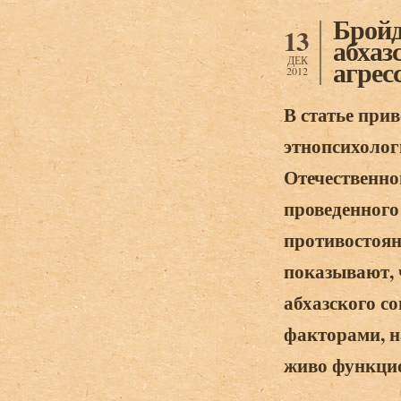
произведен
Бройд
13
абхаз
ДЕК
агресс
2012
В статье при
этнопсихолог
Отечественно
проведенного
противостоян
показывают, 
абхазского с
факторами, н
живо функци