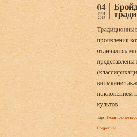
Бройд
04
тради
СЕН
2013
Традиционные 
проявления ко
отличались мн
представлены 
(классификация
внимание такж
поклонением 
культов.
Tags:
Религиозные вер
Подробнее
о Бройдо А.