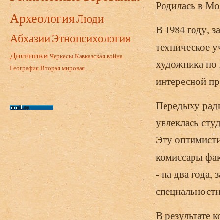
Родилась в Мос
Археология
Люди
В 1984 году, 
Абхазии
Этнопсихология
техническое у
Дневники
Черкесы
Кавказская война
художника по 
География
Вторая мировая
интересной пр
Передыху ради
увлеклась сту
Эту оптимисти
комиссары фак
- на два года
специальности
В результате 