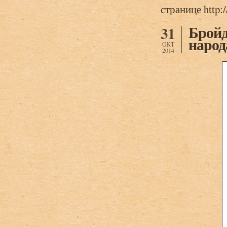
странице http:/
Бройд
31
народ
ОКТ
2014