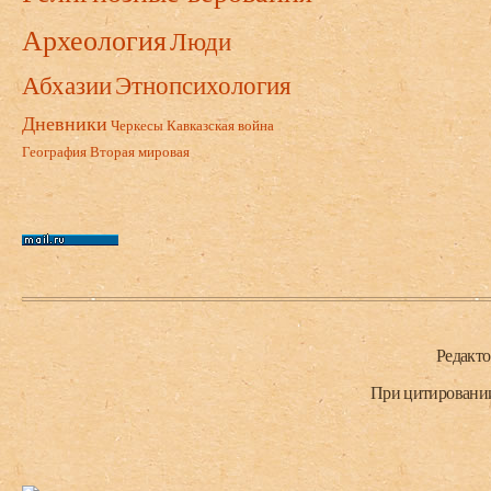
Археология
Люди
Абхазии
Этнопсихология
Дневники
Черкесы
Кавказская война
География
Вторая мировая
Нижний колонтитул
Редакт
При цитировании 