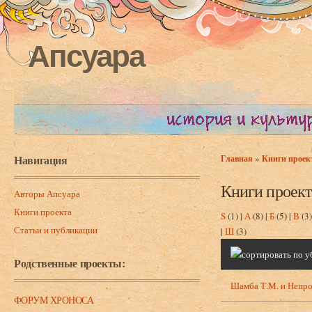
Апсуара
Навигация
»
Главная
Книги проек
Вы здесь
Книги проект
Авторы Апсуара
Книги проекта
S
(1)
|
А
(8)
|
Б
(5)
|
В
(3
Статьи и публикации
|
Ш
(3)
Родственные проекты:
Шамба Т.М. и Непро
ФОРУМ ХРОНОСА