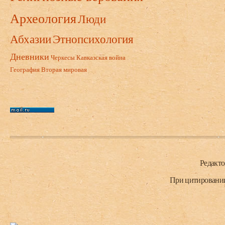
Археология
Люди
Абхазии
Этнопсихология
Дневники
Черкесы
Кавказская война
География
Вторая мировая
Нижний колонтитул
Редакт
При цитировании 