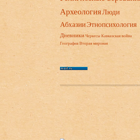
Археология
Люди
Абхазии
Этнопсихология
Дневники
Черкесы
Кавказская война
География
Вторая мировая
Нижний колонтитул