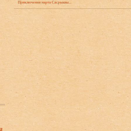
Приключения нарта Сасрыквы...
в
я