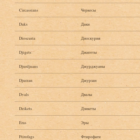
Circassians
Черкесы
Daks
Даки
Dioscuria
Диоскурия
Djigets
Джигеты
Djurdjuans
Джурджуаны
Djurzan
Джурзан
Dvals
Двалы
Dzikets
Дзикеты
Eras
Эры
Ftirofags
Фтирофаги