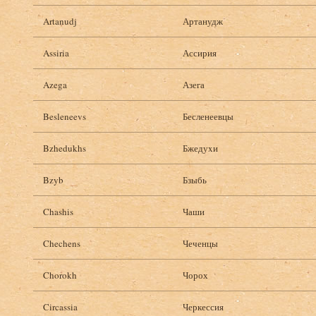
Artanudj
Артанудж
Assiria
Ассирия
Azega
Азега
Besleneevs
Бесленеевцы
Bzhedukhs
Бжедуxи
Bzyb
Бзыбь
Chashis
Чаши
Chechens
Чеченцы
Chorokh
Чорох
Circassia
Черкессия