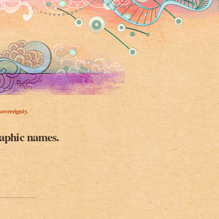
overeignty.
graphic names.