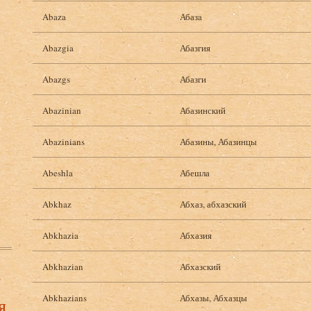
Abaza
Абазa
Abazgia
Абазгия
Abazgs
Абазги
Abazinian
Абазинский
Abazinians
Абазины, Абазинцы
Abeshla
Абешла
Abkhaz
Абхаз, абхазский
Abkhazia
Абхазия
Abkhazian
Абхазский
в
Abkhazians
Абхазы, Абхазцы
я