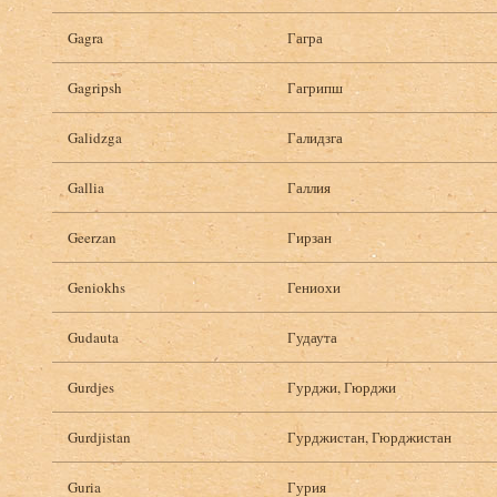
Gagra
Гагра
Gagripsh
Гагрипш
Galidzga
Галидзга
Gallia
Галлия
Geerzan
Гирзан
Geniokhs
Гениохи
Gudauta
Гудаута
Gurdjes
Гурджи, Гюрджи
Gurdjistan
Гурджистан, Гюрджистан
Guria
Гурия