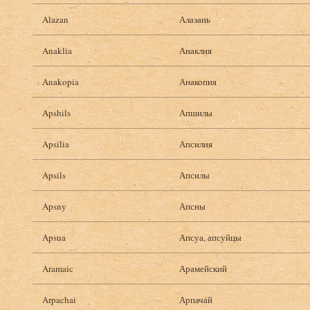
Alazan
Алазань
Anaklia
Анаклия
Anakopia
Анакопия
Apshils
Апшилы
Apsilia
Апсилия
Apsils
Апсилы
Apsnу
Апсны
Apsua
Апсуа, апсуйцы
Aramaic
Арамейский
Arpachai
Арпачай