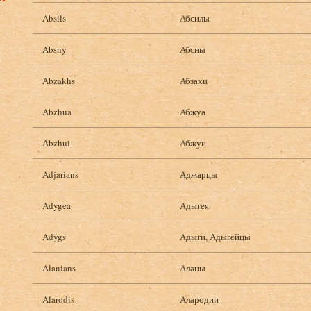
Absils
Абсилы
Absny
Абсны
Abzakhs
Абзахи
Abzhua
Абжуа
Аbzhui
Абжуи
Adjarians
Аджарцы
Adygea
Адыгея
Adygs
Адыги, Адыгейцы
Alanians
Аланы
Alarodis
Алародии