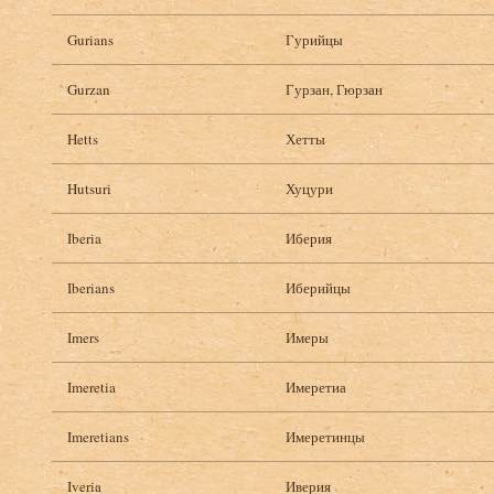
Gurians
Гурийцы
Gurzan
Гурзан, Гюрзан
Hetts
Хетты
Hutsuri
Хуцури
Iberia
Иберия
Iberians
Иберийцы
Imers
Имеры
Imeretia
Имеретиа
Imeretians
Имеретинцы
Iveria
Иверия