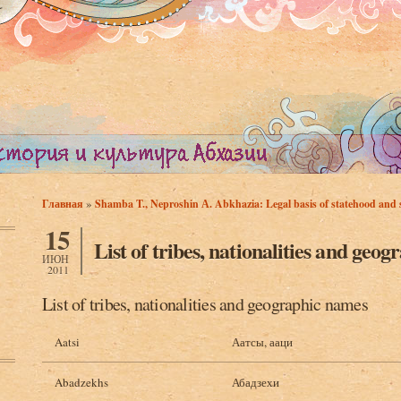
»
Главная
Shamba T., Neproshin А. Abkhazia: Legal basis of statehood and s
Вы здесь
15
List of tribes, nationalities and geo
ИЮН
2011
List of tribes, nationalities and geographic names
Aatsi
Аатсы, ааци
Abadzekhs
Абадзехи