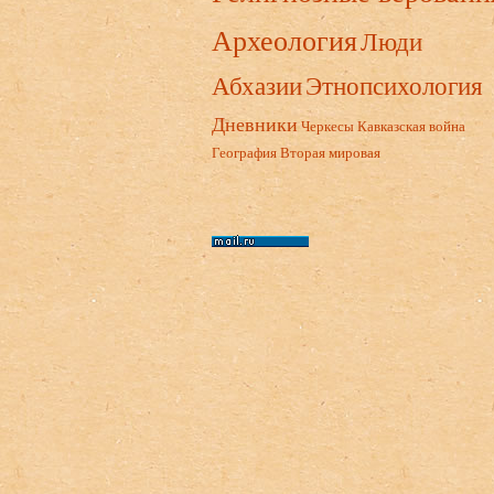
Археология
Люди
Абхазии
Этнопсихология
Дневники
Черкесы
Кавказская война
География
Вторая мировая