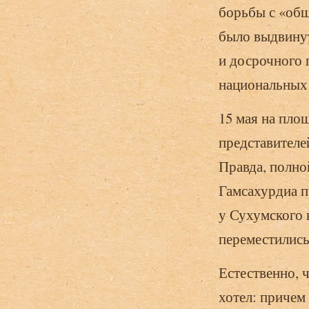
борьбы с «общ
было выдвинут
и досрочного 
национальных 
15 мая на пло
представителе
Правда, полно
Гамсахурдиа п
у Сухумского 
переместились
Естественно, 
хотел: причем 