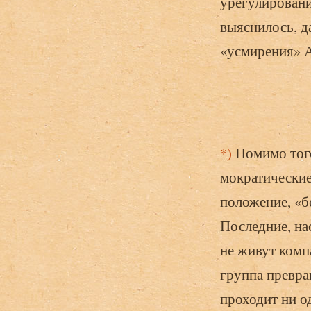
урегулировани
выяснилось, д
«усмире­ния» 
*)
Помимо того
мократические
положение, «б
Последние, нас
не живут комп
группа превра
проходит ни о