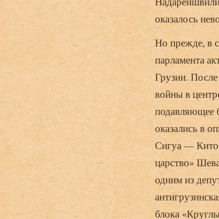
Надарей­швили
оказалось не
Но прежде, в с
парламента ак
Грузии. После
войны в центр
подавляющее б
оказались в о
Сигуа — Кито
царство» Шева
одним из депу
антигрузинска
блока «Круглы