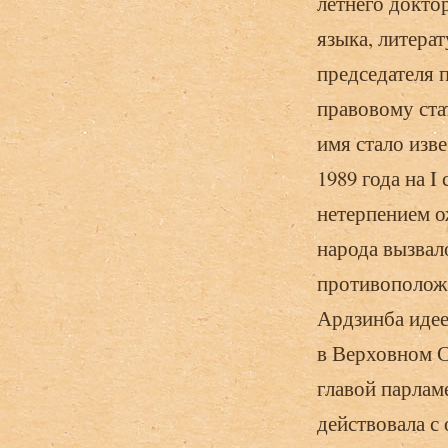
летнего докто
языка, литерат
председателя 
правовому ста
имя стало изв
1989 года на I
нетерпением о
народа вызвал
противоположн
Ардзинба идее
в Верховном С
главой парламе
действовала с