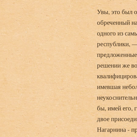
Увы, это был 
обреченный на
одного из сам
республики, —
предложенные 
решении же во
квалифицирова
имевшая небол
неукоснительно
бы, имей его, 
двое присоеди
Нагарнина - пр