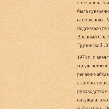
восстановлени
была суверенн
отношениях. М
подсказало ру
Военный Совет
Грузинской С
1978 г. и введ
государственн
решение абхаз
взаимоотношен
руководством.
ситуации, в к
н. фракции «Д