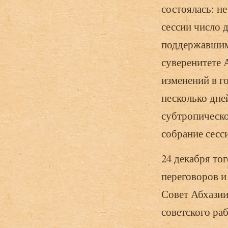
состоялась: н
сессии число 
поддержавшим
суверенитете А
изменений в г
несколько дне
субтропическо
собрание сесси
24 декабря то
переговоров и
Совет Абхазии
советского ра