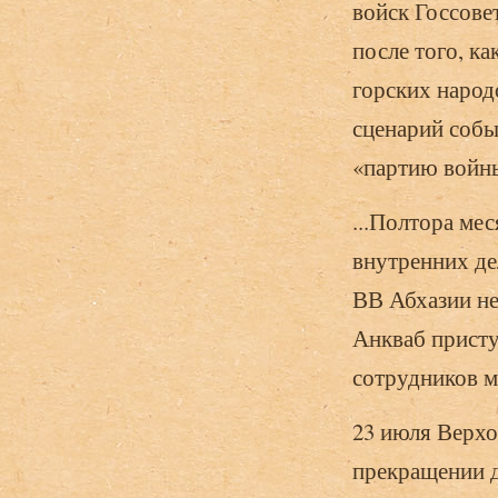
войск Госсовет
после того, ка
горских народо
сце­нарий собы
«партию войны
...Полтора ме
внутренних де
ВВ Абхазии не
Анкваб присту
сотрудников м
23 июля Верхо
прекращении д