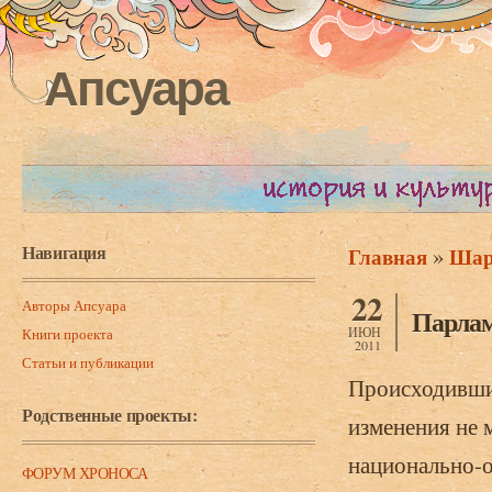
Апсуара
Навигация
»
Главная
Шари
Вы здесь
22
Авторы Апсуара
Парлам
ИЮН
Книги проекта
2011
Статьи и публикации
Происходившие
Родственные проекты:
изменения не 
национально-о
ФОРУМ ХРОНОСА