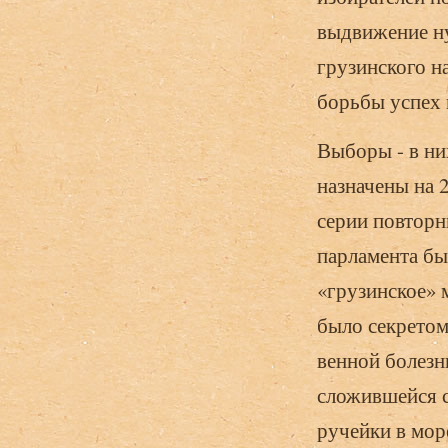
выдвижение ну
грузинского н
борьбы успех 
Выборы - в ни
назначены на 2
серии повторн
парламента бы
«грузинское» м
было секре­то
венной болезн
сложившейся 
ручейки в мор