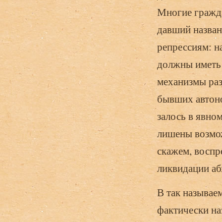
Многие гражда
давший назван
репрессиям: н
должны иметь 
механизмы раз
бывших автоно
залось в явно
лишены возмож
скажем, воспр
ликвидации аб
В так называе
фактически на