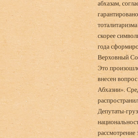
абхазам, согл
гарантировано
тоталитаризма
скорее символи
года сформиро
Верховный Сов
Это про­изошл
внесен вопрос
Абхазии». Сре
распространил
Депутаты-груз
национальност
рассмотрение э