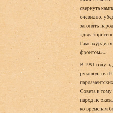
свернута камп
очевидно, убе
загонять народ
«двуаборигенн
Гамсахурдиа 
фронтом»...
В 1991 году о
руководства Н
парламентских
Совета к тому
народ не оказ
ко вре­менам 