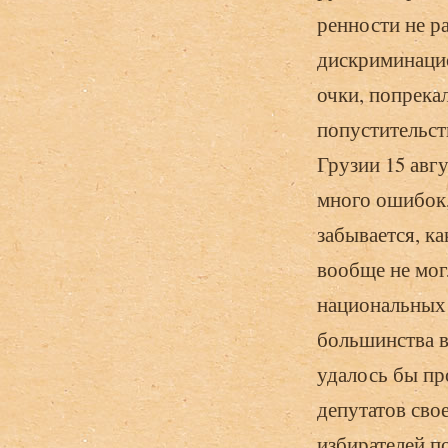
ренности не р
дискриминацио
очки, попрека
попустительств
Грузии 15 авгу
много ошибок,
забывается, к
вообще не мог
национальных 
большинства в 
удалось бы пр
депу­татов св
избирателей п