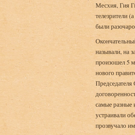
Месхия, Гия Г
телезрители (
были разочаро
Окончательный
называли, на 
произошел 5 м
нового правит
Председателя
договоренност
самые разные и
устраивали об
прозвуча­ло и