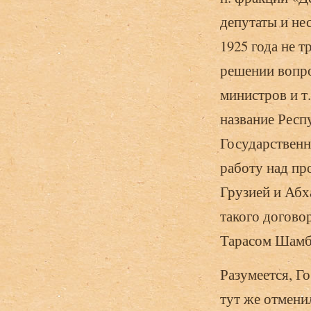
депутаты и не
1925 года не 
решении вопро
министров и т.
название Респ
Государственн
работу над пр
Грузией и Аб­х
такого догов
Тарасом Шамб
Разумеется, Г
тут же отмени