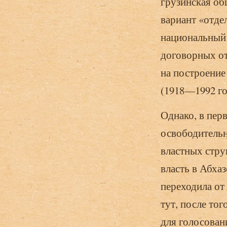
грузинская об
вариант «отде
национальный 
договор­ных о
на построение
(1918—1992 го
Однако, в пер
освободительн
властных стру
власть в Абха
переходила от
тут, после то
для голосова­н