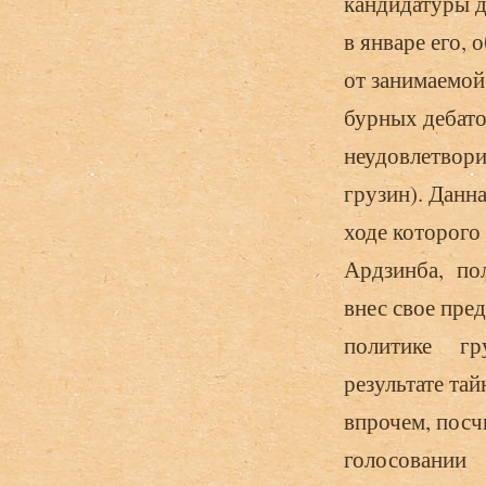
кандидатуры 
в январе его, 
от занимаемой
бурных дебато
неудовлетвори
грузин). Данна
ходе кото­рог
Ардзинба, пол
внес свое пре
политике гру
результате та
впрочем, пос
голосовании 