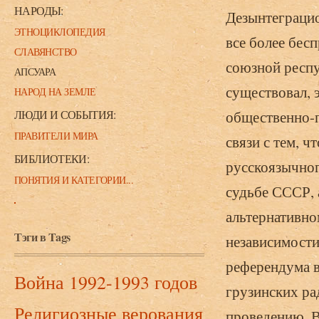
НАРОДЫ:
Дезынтеграцио
ЭТНОЦИКЛОПЕДИЯ
все более бес
СЛАВЯНСТВО
союзной респу
АПСУАРА
существовал, э
НАРОД НА ЗЕМЛЕ
ЛЮДИ И СОБЫТИЯ:
общественно-п
ПРАВИТЕЛИ МИРА
связи с тем, ч
БИБЛИОТЕКИ:
русско­язычно
ПОНЯТИЯ И КАТЕГОРИИ...
судьбе СССР, 
альтернативно
Тэги в Tags
независимости
референдума в
Война 1992-1993 годов
грузинских ра
Религиозные верования
проведению. В