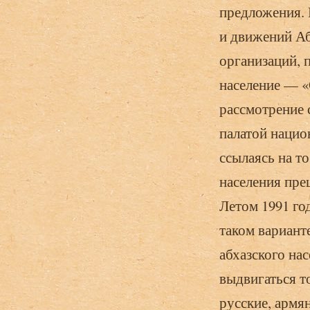
предложения. 
и движений Аб
организаций, п
население — «
рассмотрение 
палатой национ
ссылаясь на т
населения пре
Летом 1991 го
таком вариант
абхазского нас
выдвигаться то
русские, армя