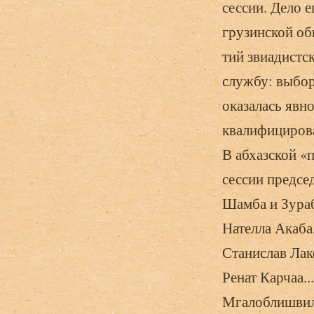
сессии. Дело е
грузинской об
тий звиадистс
службу: выбор
оказалась явно
квалифицирова
В абхазской «
сессии предсе
Шамба и Зураб
Нателла Акаба
Станислав Лак
Ренат Карчаа.
Мгалоблишвили