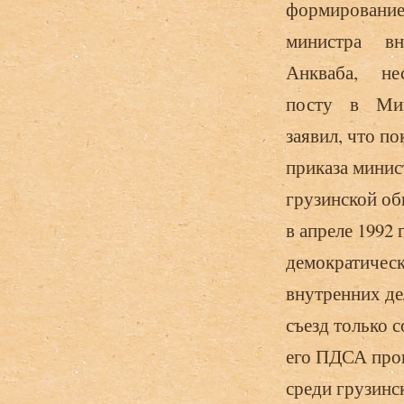
формирование
министра вну
Анкваба, неск
посту в Мини
заявил, что п
приказа минис
грузинской о
в апреле 1992
демократическ
внутренних д
съезд только 
его ПДСА пров
среди грузинс