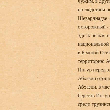
чужим, в друг
последствия п
Шеварднадзе 
осто­рожный -
Здесь нельзя н
национальной 
в Южной Осети
территорию Аб
Ингур перед з
Абхазии отошл
Абхазии, в час
берегов Ингур
среди грузинс