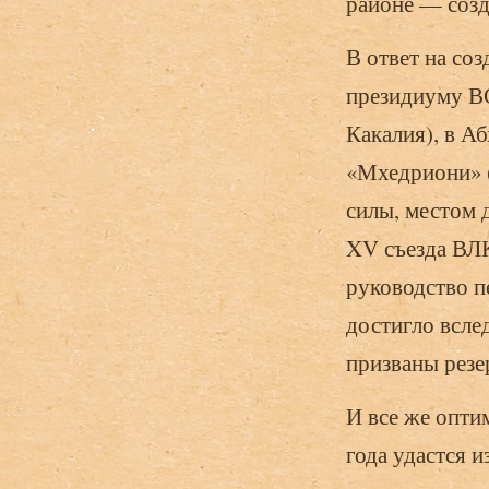
районе — созд
В ответ на со
президиуму В
Какалия), в А
«Мхедриони» 
силы, местом д
XV съезда ВЛК
руководство п
достигло вслед
призваны резе
И все же опти
года удастся и