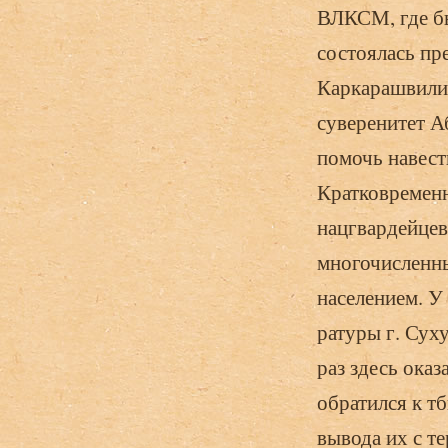
ВЛКСМ, где бы
состоялась пр
Каркарашвили,
суверенитет А
помочь навест
Кратковремен­
нацгвардейцев
многочислен­н
населением. У
ратуры г. Суху
раз здесь оказ
обратился к т
вывода их с т