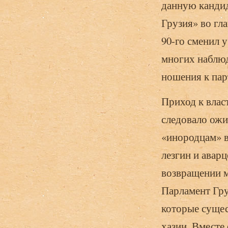
данную кандид
Грузия» во гл
90-го сменил 
многих наблюд
ношения к пар
Приход к влас
следовало ожи
«инородцам» в
лезгин и авар
возвращении м
Парламент Гру
которые сущес
хазии. Вместе