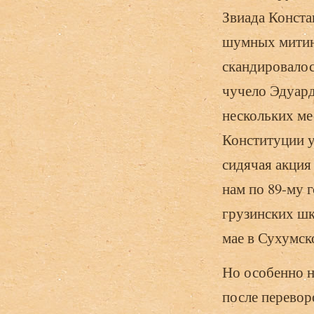
Звиада Конста
шумных митинг
скандировалос
чучело Эдуард
нескольких ме
Кон­ституции 
сидячая акция
нам по 89-му г
грузинских шк
мае в Сухумск
Но особенно н
после перево