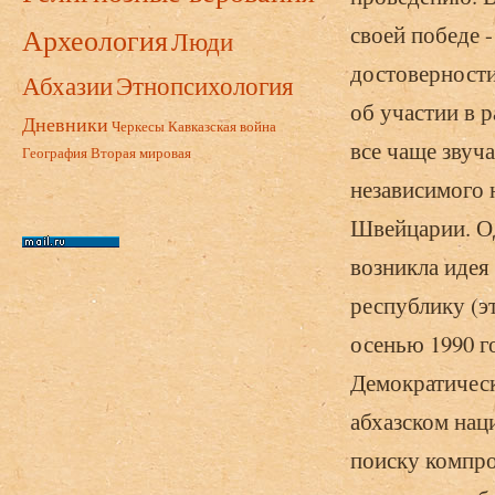
своей победе -
Археология
Люди
достоверности
Абхазии
Этнопсихология
об участии в 
Дневники
Черкесы
Кавказская война
все чаще зву­
География
Вторая мировая
независимого 
Швейцарии. Од
возникла идея
республику (э
осенью 1990 г
Демократическ
абхазском нац
поиску компром