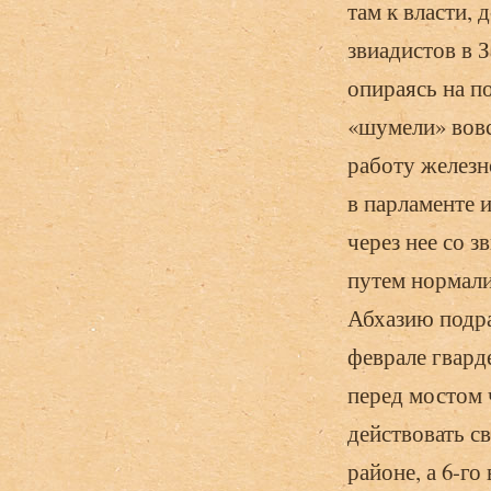
там к власти,
звиадистов в 
опираясь на п
«шумели» вовс
рабо­ту железн
в парламенте 
через нее со 
путем нормали
Абхазию подра
феврале гвард
перед мостом 
дейст­вовать 
районе, а 6-г