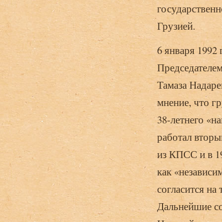
государствен
Грузией.
6 января 1992 
Председателем
Тамаза Надаре
мнение, что г
38-летнего «н
работал вторы
из КПСС и в 1
как «независим
согласится на
Дальнейшие со