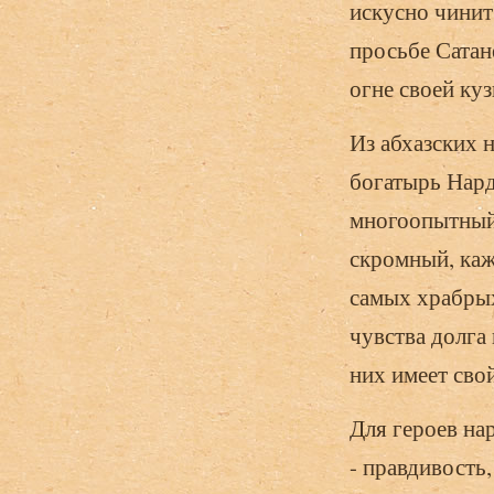
искусно чинит
просьбе Сатан
огне своей ку
Из абхазских 
богатырь Нард
многоопытный 
скромный, каж
самых храбры
чувства долга
них имеет сво
Для героев на
- правдивость,