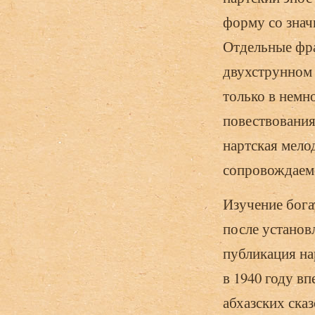
форму со знач
Отдельные фра
двухструнном
только в немн
повествования
нартская мелод
сопровождаемо
Изучение бога
после установ
публикация на
в 1940 году вп
абхазских сказ