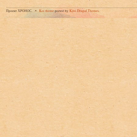
Проект ХРОНОС.
Koi theme
ported by
Kiwi Drupal Themes
.