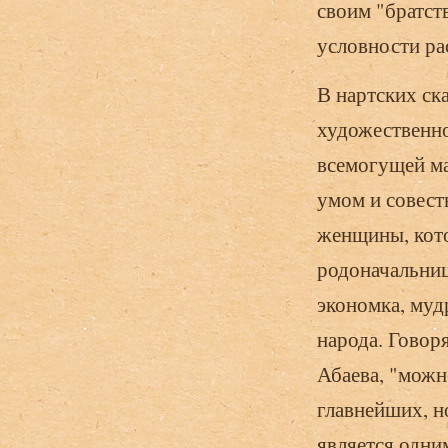
своим "братств
условности ра
В нартских ск
художественно
всемогущей ма
умом и совест
женщины, котор
родоначальница
экономка, муд
народа. Говоря
Абаева, "можн
главнейших, н
является одни