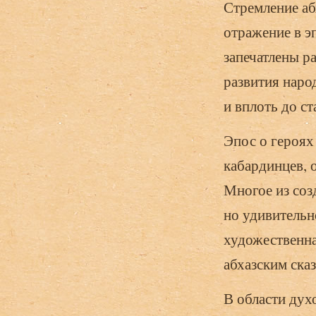
Стремление аб
отражение в эп
запечатлены р
развития наро
и вплоть до с
Эпос о героях
кабардинцев, 
Многое из соз
но удивительн
художественна
абхазским ска
В области дух