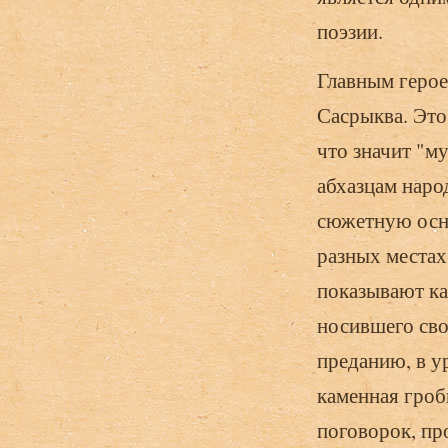
поэзии.
Главным герое
Сасрыква. Это
что значит "м
абхазцам наро
сюжетную осно
разных местах
показывают ка
носившего сво
преданию, в у
каменная гроб
поговорок, пр