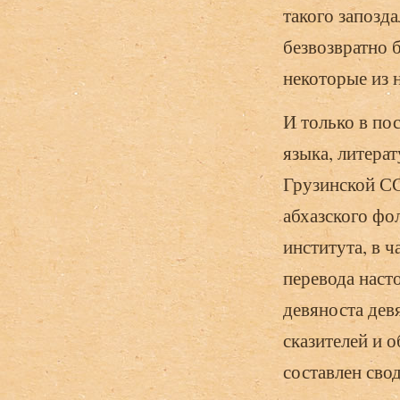
такого запозд
безвозвратно 
некоторые из 
И только в по
языка, литера
Грузинской СС
абхазского фо
института, в 
перевода наст
девяноста дев
сказителей и 
составлен сво