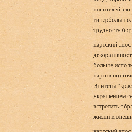
носителей зло
гиперболы под
трудность бор
нартский эпос
декоративност
больше исполь
нартов постоян
Эпитеты "крас
украшением се
встретить обр
жизни и внеш
нартский эпос