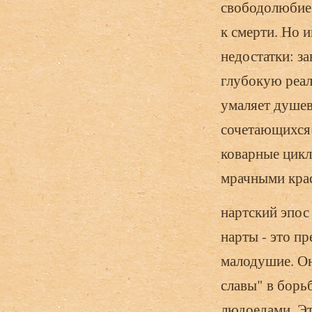
свободолюбие,
к смерти. Но 
недостатки: за
глубокую реал
умаляет душев
сочетающихся 
коварные цикл
мрачными кра
нартский эпос
нарты - это п
малодушие. О
славы" в борь
людоедами. Эт