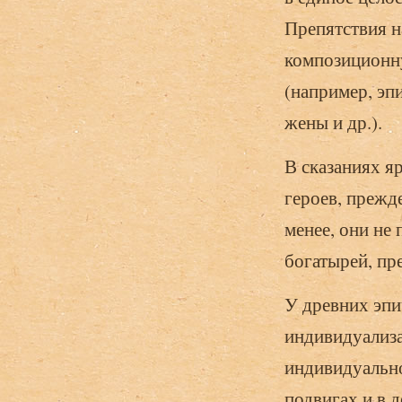
Препятствия н
композиционн
(например, эп
жены и др.).
В сказаниях я
героев, прежде
менее, они не
богатырей, пр
У древних эпи
индивидуализа
индивидуально
подвигах и в 