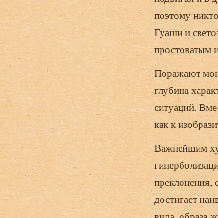
поэтому никто
Гуаши и свето
простоватым и
Поражают мону
глубина харак
ситуаций. Вме
как к изобраз
Важнейшим ху
гиперболизаци
преклонения, 
достигает наи
вида, образа 