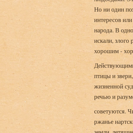
Но ни один по
интересов или
народа. В одн
искали, злого 
хорошим - хор
Действующими 
птицы и звери
жизненной суд
речью и разум
советуются. 
ржанье нартск
земли, летящи