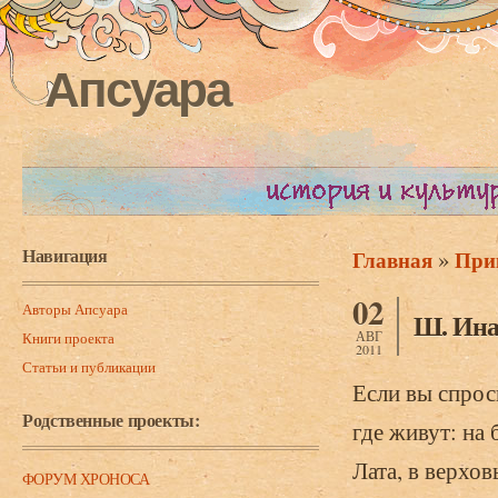
Апсуара
Навигация
»
Главная
При
Вы здесь
02
Авторы Апсуара
Ш. Ина
АВГ
Книги проекта
2011
Статьи и публикации
Если вы спроси
Родственные проекты:
где живут: на
Лата, в верхов
ФОРУМ ХРОНОСА