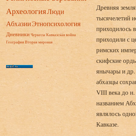
Древняя земля
Археология
Люди
тысячелетий и
Абхазии
Этнопсихология
приходилось в
Дневники
Черкесы
Кавказская война
приходили с ц
География
Вторая мировая
римских импер
скифские орды
янычары и др.
абхазцы сохра
VIII века до н
названием Абх
являлось одно
Кавказе.