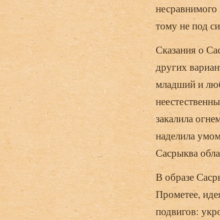
несравнимого 
тому не под си
Сказания о Са
других вариант
младший и люб
неестественны
закалила огнем
наделила умом
Сасрыква обла
В образе Саср
Прометее, иде
подвигов: укр