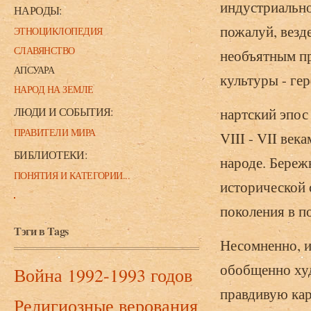
индустриальном
НАРОДЫ:
пожалуй, везд
ЭТНОЦИКЛОПЕДИЯ
СЛАВЯНСТВО
необъятным пр
АПСУАРА
культуры - ге
НАРОД НА ЗЕМЛЕ
ЛЮДИ И СОБЫТИЯ:
нартский эпос
ПРАВИТЕЛИ МИРА
VIII - VII век
БИБЛИОТЕКИ:
народе. Береж
ПОНЯТИЯ И КАТЕГОРИИ...
исторической с
поколения в п
Тэги в Tags
Несомненно, 
обобщенно худ
Война 1992-1993 годов
правдивую кар
Религиозные верования