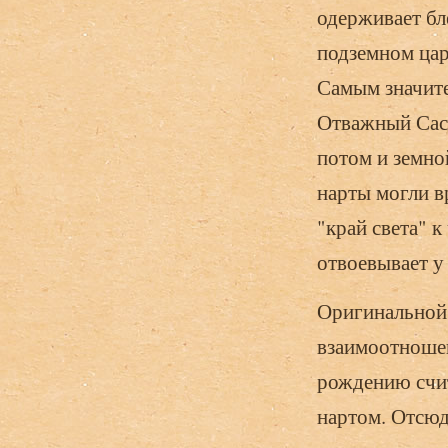
одерживает б
подземном цар
Самым значите
Отважный Саср
потом и земно
нарты могли вр
"край света" 
отвоевывает у
Оригинальной 
взаимоотноше
рождению счи
нартом. Отсюд