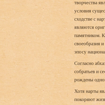
творчества яв
условия сущес
сходстве с на
являются ори
памятником. К
своеобразия и
эпосу национ
Согласно абха
собратьев и с
рождены одной
Хотя нарты яв
покоряют жизн