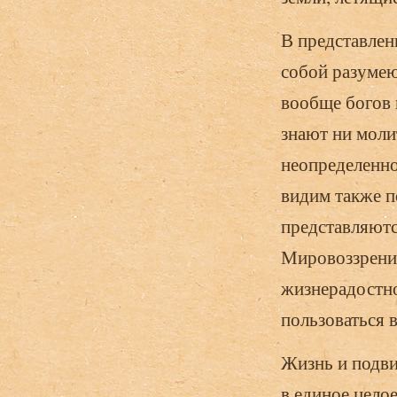
В представлен
собой разумею
вообще богов 
знают ни моли
неопределенно
видим также п
представляютс
Мировоззрение
жизнерадостн
пользоваться в
Жизнь и подви
в единое целое