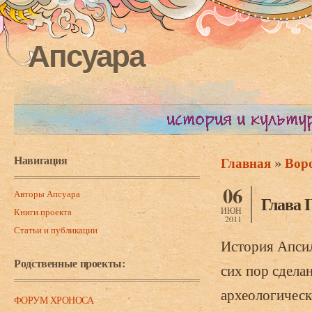
Апсуара
Навигация
»
Главная
Вор
Вы здесь
06
Авторы Апсуара
Глава 
ИЮН
Книги проекта
2011
Статьи и публикации
История Апсил
Родственные проекты:
сих пор сдела
археологическ
ФОРУМ ХРОНОСА