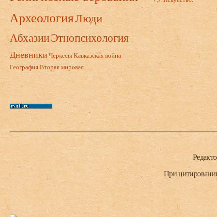
Археология
Люди
Абхазии
Этнопсихология
Дневники
Черкесы
Кавказская война
География
Вторая мировая
Нижний колонтитул
Редакт
При цитировании 