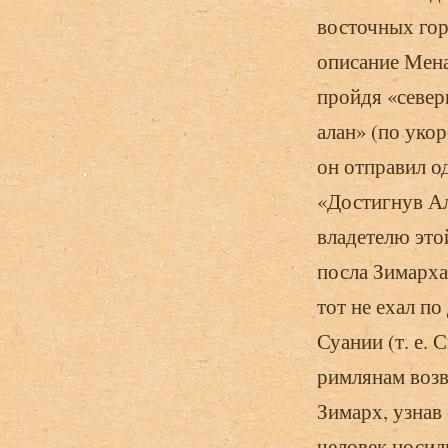
восточных гор
описание Мена
пройдя «север
алан» (по уко
он отправил од
«Достигнув Ал
владетелю это
посла Зимарха
тот не ехал по
Суании (т. е. 
римлянам возв
Зимарх, узнав
человек носиль