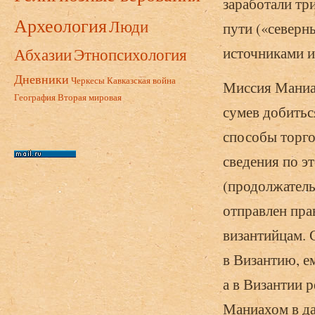
заработали тр
Археология
Люди
пути («северн
Абхазии
Этнопсихология
источниками и
Дневники
Черкесы
Кавказская война
Миссия Маниах
География
Вторая мировая
сумев добитьс
способы торго
сведения по э
(продолжатель
отправлен пра
византийцам. 
в Византию, е
а в Византии 
Маниахом в да