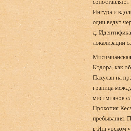
сопоставляют 
Ингура и вдол
одни ведут чер
д. Идентифика
локализации с
Мисимианская 
Кодора, как о
Пахулан на пра
граница между
мисимианов сле
Прокопия Кеса
пребывания. П
в Ингурском у