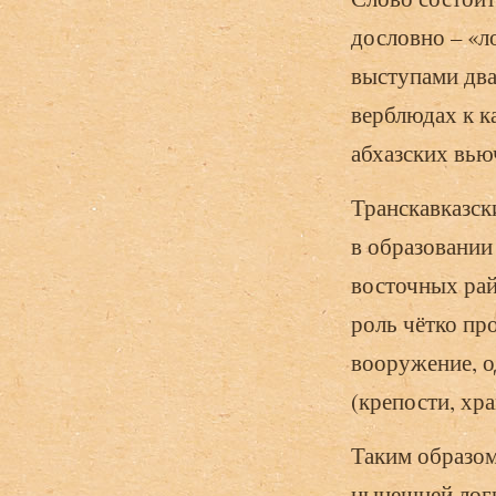
дословно – «л
выступами два
верблюдах к ка
абхазских вью
Транскавказск
в образовании
восточных рай
роль чётко про
вооружение, о
(крепости, хра
Таким образом
нынешней логи