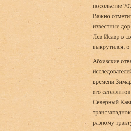
посольстве 70
Важно отметит
известные дор
Лев Исавр в с
выкрутился, о 
Абхазские отв
исследователе
времени Зимар
его сателлито
Северный Кавк
трансзападнок
разному тракт