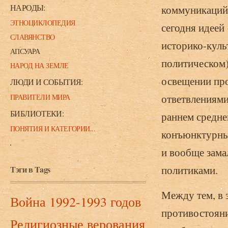
НАРОДЫ:
коммуникаций 
ЭТНОЦИКЛОПЕДИЯ
сегодня идеей
СЛАВЯНСТВО
историко-куль
АПСУАРА
политическом)
НАРОД НА ЗЕМЛЕ
освещении про
ЛЮДИ И СОБЫТИЯ:
ответвлениями
ПРАВИТЕЛИ МИРА
БИБЛИОТЕКИ:
раннем среднев
ПОНЯТИЯ И КАТЕГОРИИ...
конъюнктурных
и вообще зама
политиками.
Тэги в Tags
Между тем, в 
Война 1992-1993 годов
противостояни
Религиозные верования