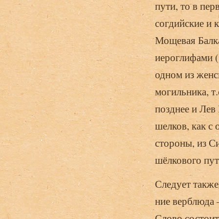
пути, то в пер
согдийские и 
Мощевая Балка
иероглифами (
одном из жен­
могильника, т.
позднее и Лев
шелков, как с 
стороны, из Си
шёлкового пут
Следует также 
ние верблюда –
Сло­во состоит