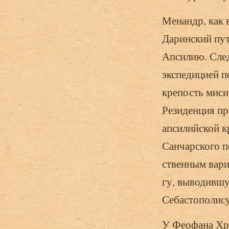
Менандр, как в
Даринс­кий пу
Апсилию. Сле
экспедицией п
крепость миси
Резиденция пр
апсилийской к
Санчарского п
ственным вари
гу, выводившу
Себастополису
У Феофана Хро