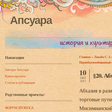
Апсуара
Навигация
»
Главная
Лакоба С. З.
Вы здесь
Первобытнообщинный ст
Авторы Апсуара
10
§20. А
Книги проекта
ОКТ
2011
Статьи и публикации
Абхазия в раз
Родственные проекты:
торговые пути
Мисимианский 
ФОРУМ ХРОНОСА