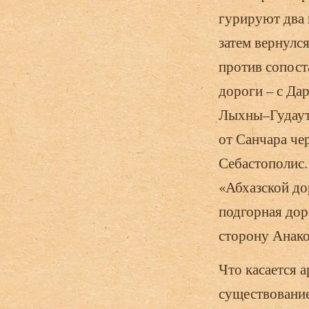
гурируют два 
затем вернулс
против сопост
дороги – с Да
Лыхны–Гудаутс
от Санчара чер
Себастополис.
«Абхазской до­
подгорная дор
сторону Анако
Что касается 
существо­вани