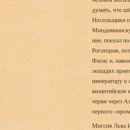
думать, что шё
Носильщики пу
Миндимианскую
ние, поехал п
Рогатория, по
Фасис и, нако
лошадях при­е
императору о 
византийские 
червя через А
первого «про
Миссия Льва И