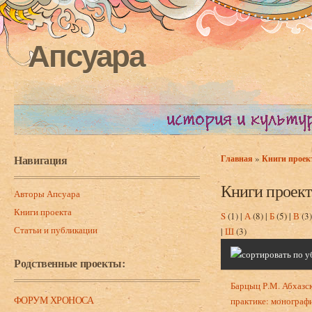
Апсуара
Навигация
»
Главная
Книги проек
Вы здесь
Книги проект
Авторы Апсуара
Книги проекта
S
(1)
|
А
(8)
|
Б
(5)
|
В
(3
Статьи и публикации
|
Ш
(3)
Родственные проекты:
Барцыц Р.М. Абхазс
ФОРУМ ХРОНОСА
практике: монографи