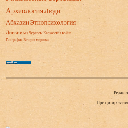
Археология
Люди
Абхазии
Этнопсихология
Дневники
Черкесы
Кавказская война
География
Вторая мировая
Нижний колонтитул
Редакт
При цитировании 