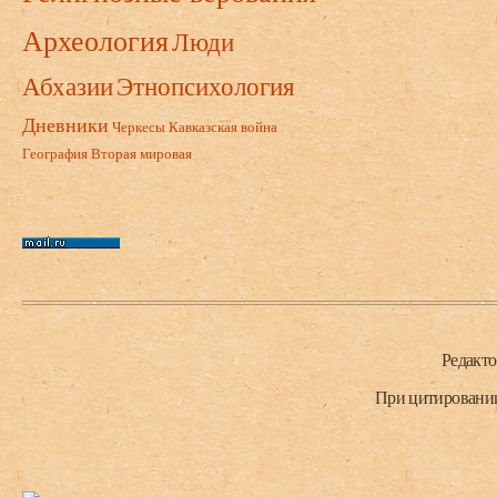
Археология
Люди
Абхазии
Этнопсихология
Дневники
Черкесы
Кавказская война
География
Вторая мировая
Нижний колонтитул
Редакт
При цитировании 