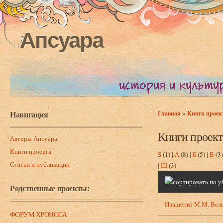
Апсуара
Навигация
»
Главная
Книги проек
Вы здесь
Книги проект
Авторы Апсуара
Книги проекта
S
(1)
|
А
(8)
|
Б
(5)
|
В
(3
Статьи и публикации
|
Ш
(3)
Родственные проекты:
Иващенко М.М. Вели
ФОРУМ ХРОНОСА