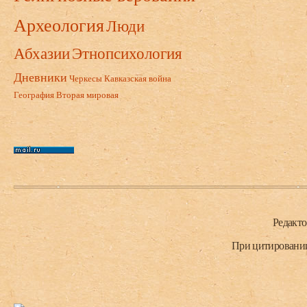
Археология
Люди
Абхазии
Этнопсихология
Дневники
Черкесы
Кавказская война
География
Вторая мировая
Нижний колонтитул
Редакт
При цитировании 