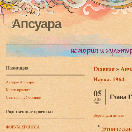
Апсуара
Навигация
»
Главная
Анча
Вы здесь
Наука. 1964.
Авторы Апсуара
Книги проекта
05
Глава IV
Статьи и публикации
АПР
2013
Родственные проекты:
Версия для печати
ФОРУМ ХРОНОСА
Этнический